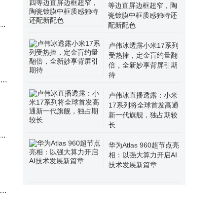
等边直屏边框超窄，陶
瓷镀膜中框质感独特还
米
配新配色​
卢伟冰透露小米17系列
受热捧，定金盲约量翻
倍，全新妙享背屏引期
待
D的
卢伟冰直播透露：小米
17系列将全球首发高通
新一代旗舰，独占期较
长
支
华为Atlas 960超节点亮
相：以强大算力开启AI
技术发展新篇章
o