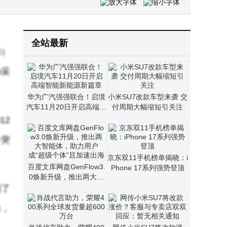
​小米SU7被传将改款涨价引热议 官方客服及专卖店均称暂无变动​
华为顶级旗舰价格大跳水，16GB+512GB直降2100元，为新机让路
全站最新
S）
o采
华为广汽强强联合！启境
小米SU7改款车型来袭 交
汽车11月20日开启高端智
付周期大幅缩短引关注
能新能源新篇章
12
一突
京东双11手机榜单揭晓：i
百度文库网盘GenFlow3.
Phone 17系列强势登顶
0焕新升级，推出两大智
能体，助力用户成“超级个
到了
体”且加速出海
力，