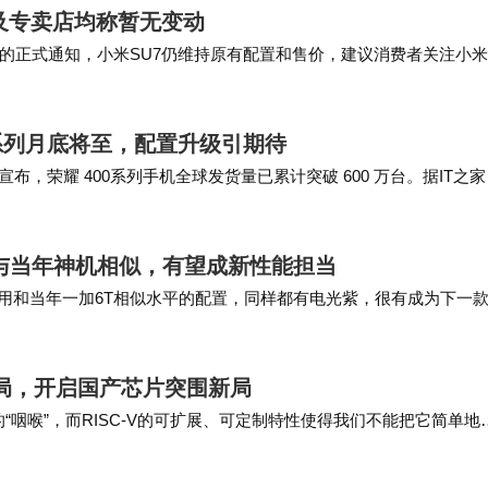
及专卖店均称暂无变动​
的正式通知，小米SU7仍维持原有配置和售价，建议消费者关注小
上市，三款车型售价分别为21.59万元…
0系列月底将至，配置升级引期待
宣布，荣耀 400系列手机全球发货量已累计突破 600 万台。据IT之
搭载骁龙 8 …
置与当年神机相似，有望成新性能担当
采用和当年一加6T相似水平的配置，同样都有电光紫，很有成为下一
主透露过有一款一加手机将搭载骁龙8G…
困局，开启国产芯片突围新局
“咽喉”，而RISC-V的可扩展、可定制特性使得我们不能把它简单地
-V架构潜力的关键路径，从…