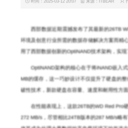
时间：2025-03-12 20:07
来源：ITBEAR
西部数据近期震撼发布了其最新的26TB W
环境及创意行业所需的数据存储解决方案而精心打
用了西部数据创新的OptiNAND技术架构，
OptiNAND架构的核心在于将iNAND
MB的缓存，这一巧妙设计不仅提升了硬盘的
破性技术，新款硬盘在容量、速度和耐用性方
在性能表现上，这款26TB的WD Red P
272 MB/s，尽管相比24TB版本的287 