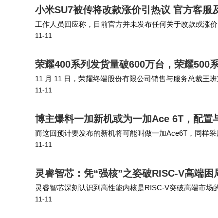
​小米SU7被传将改款涨价引热议 官方客服
工作人员回应称，目前官方并未发布任何关于改款或涨价
11-11
车官网获取最新信息。 据了解，小米SU7于去年3月28日
荣耀400系列发货量破600万台，荣耀50
11 月 11 日，荣耀终端股份有限公司销售与服务总裁王班
11-11
前报道，爆料称某款中屏新机（被猜测为荣耀 500 Pro）将
博主爆料一加新机或为一加Ace 6T，配
而这回预计要发布的新机将可能叫做一加Ace6T，同样
11-11
能神机的潜质，所以博主感慨机圈是个轮回。 此前，博
灵睿智芯：凭“强核”之姿破RISC-V高端
灵睿智芯深刻认识到高性能内核是RISC-V突破高端市场的
11-11
解为狭义的CPU概念，因此“领域增强”就成为释放RISC