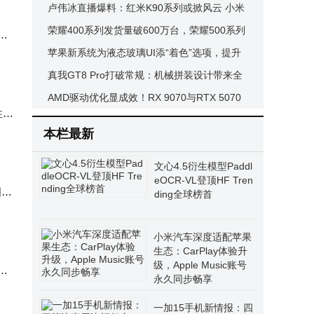
革新，性能Ultra旗舰来袭
卢伟冰直播爆料：红米K90系列或掀风云 小米
18背屏升级稳了
荣耀400系列发货量破600万台，荣耀500系列
P
月底将至，配置升级引期待
苹果新系统为液态玻璃UI添“着色”选项，提升
界面文字可读性
真我GT8 Pro打破常规：机械拼装设计带来全
新外观体验，可拆可换乐趣足
AMD驱动优化显成效！RX 9070与RTX 5070
性能
实测对比，性能差距扩大至13%
本栏最新
文心4.5衍生模型Paddl
eOCR-VL登顶HF Tren
国内
ding全球榜首
小米汽车深度适配苹果
生态：CarPlay体验升
级，Apple Music账号
前
永久同步畅享
​一加15手机新情报：四