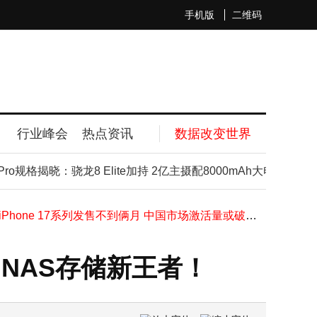
手机版
二维码
行业峰会
热点资讯
数据改变世界
​小米SU7被传将改款涨价引热议 官方客服及专卖店均称暂无变动​
华为顶级旗舰价格大跳水，16GB+512GB直降2100元，为新机让路
ro规格揭晓：骁龙8 Elite加持 2亿主摄配8000mAh大电池
iP
安谋科技发布“周易”X3 NPU IP，端侧AI性能飙升助力多领域落地
高通跃龙IQ-X系列处理器登场 助力工业PC与边缘智能场景革新发展
苹果iPhone 17系列发售不到俩月 中国市场激活量或破千万
小米潘九堂发声：雷军遭误解成“机会主义者” 真实形象亲民又勤奋
​小米巴黎再拓版图！首家直营小米之家即将盛大开业​
盘，NAS存储新王者！
AMD展望未来：五年获利或超3倍，数据中心业务剑指千亿美元大关
苹果MacBook Pro或迎全面升级：OLED触控屏、纤薄机身及5G支持将至
摩托罗拉Edge 70 Ultra现身跑分平台，处理器型号成谜引猜测