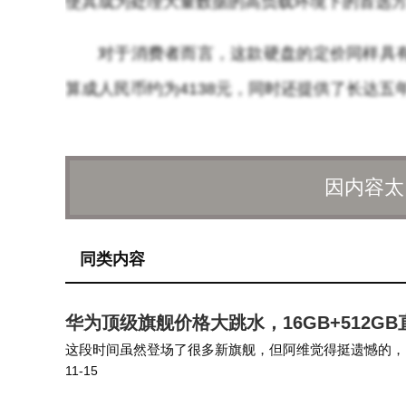
使其成为处理大量数据的高负载环境下的首选
对于消费者而言，这款硬盘的定价同样具有吸引力
算成人民币约为4138元，同时还提供了长达
因内容太
同类内容
华为顶级旗舰价格大跳水，16GB+512GB
这段时间虽然登场了很多新旗舰，但阿维觉得挺遗憾的，
11-15
版和天玑9500，在这种情况下，甚至就连小米17 Pr