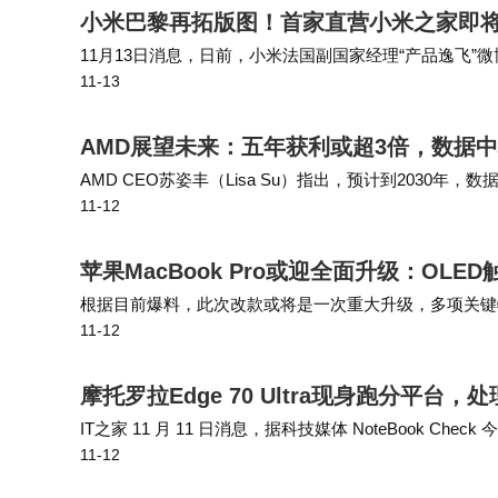
​小米巴黎再拓版图！首家直营小米之家即将
11月13日消息，日前，小米法国副国家经理“产品逸飞”
11-13
之家为直营门店。 快科技注：2019年1月18日，小米
AMD展望未来：五年获利或超3倍，数据
AMD CEO苏姿丰（Lisa Su）指出，预计到2030
11-12
CPU、网络芯片和人工智能（AI）芯片需求的增长。其中
苹果MacBook Pro或迎全面升级：OL
根据目前爆料，此次改款或将是一次重大升级，多项关键特
11-12
持触控功能的OLED显示屏，相较于现款所使用的Mini 
摩托罗拉Edge 70 Ultra现身跑分平台
IT之家 11 月 11 日消息，据科技媒体 NoteBook Ch
11-12
X70 Air），如今种种蛛丝马迹证明这家公司计划进…