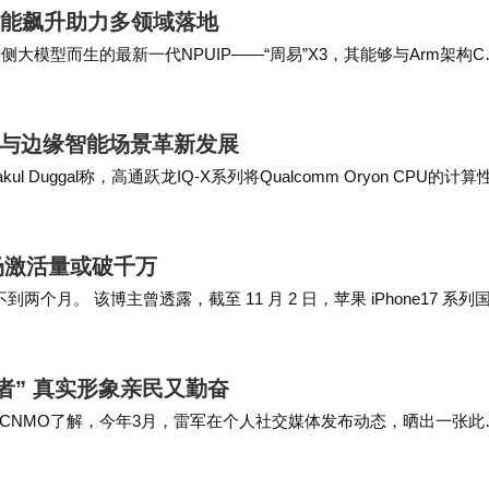
AI性能飙升助力多领域落地
大模型而生的最新一代NPUIP——“周易”X3，其能够与Arm架构C
的“周易”X3 NP…
PC与边缘智能场景革新发展
ggal称，高通跃龙IQ-X系列将Qualcomm Oryon CPU的计算
行能力与…
市场激活量或破千万
还不到两个月。 该博主曾透露，截至 11 月 2 日，苹果 iPhone17 系列
者” 真实形象亲民又勤奋
CNMO了解，今年3月，雷军在个人社交媒体发布动态，晒出一张此
掌声响起来，都会想起那首熟悉的旋律……”此动…