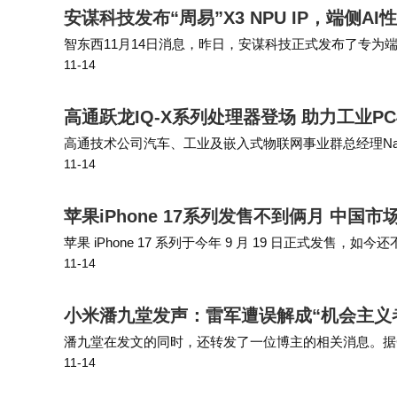
安谋科技发布“周易”X3 NPU IP，端侧
智东西11月14日消息，昨日，安谋科技正式发布了专为端侧
11-14
U、GPU协同，组成基于Arm生态的异构算力解决方案。 新
高通跃龙IQ-X系列处理器登场 助力工业
高通技术公司汽车、工业及嵌入式物联网事业群总经理Nakul Du
11-14
引入工业PC领域，有助于提升工厂车间边缘控制器的运
苹果iPhone 17系列发售不到俩月 中国
苹果 iPhone 17 系列于今年 9 月 19 日正式发售，如今
11-14
激活销量超 825 万。具体数据如下： iPho…
小米潘九堂发声：雷军遭误解成“机会主义
潘九堂在发文的同时，还转发了一位博主的相关消息。据
11-14
小米发布会上的照片，并配文：“当我站在舞台上，听到