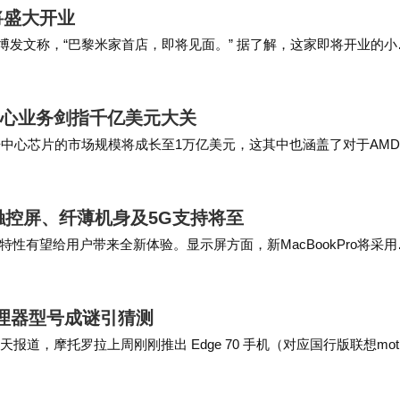
盛大开业​
微博发文称，“巴黎米家首店，即将见面。” 据了解，这家即将开业的小
法国旗舰店在香榭丽舍大街开业，这…
中心业务剑指千亿美元大关
年，数据中心芯片的市场规模将成长至1万亿美元，这其中也涵盖了对于AM
在新一代AI芯片与服务…
ED触控屏、纤薄机身及5G支持将至
性有望给用户带来全新体验。显示屏方面，新MacBookPro将采用
LED技术，这无疑是一次重大…
，处理器型号成谜引猜测
eck 今天报道，摩托罗拉上周刚刚推出 Edge 70 手机（对应国行版联想mot