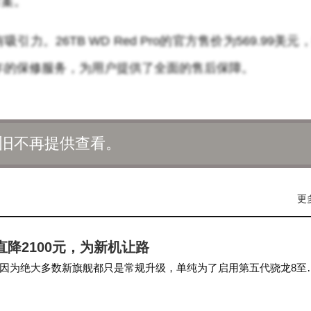
方案。
。26TB WD Red Pro的官方售价为569.99美元
五年的保修服务，为用户提供了全面的售后保障。
旧不再提供查看。
更
直降2100元，为新机让路
因为绝大多数新旗舰都只是常规升级，单纯为了启用第五代骁龙8至
o系列上并不算多大创新的背屏也成为了大家津…