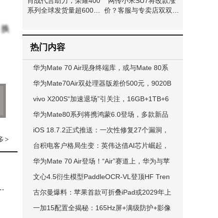
肖战代言助力，荣耀400
网传小米SU7将改款涨
系列全球发货量超600万
价？客服与专卖店双双回
台
应：暂无相关通知
，换
热门内容
华为Mate 70 Air现身终端库，或与Mate 80系
列携手高端市场对战iPhone 17
华为Mate70Air双处理器版差价500元，9020B
与9020A性能差距及选购指南
vivo X200S“加速退场”引关注，16GB+1TB+6
200mAh，高端旗舰如今价格亲民
华为Mate80系列将携鸿蒙6.0登场，多款新品
齐聚11月28日星光盛典
iOS 18.7.2正式推送：一次性修复27个漏洞，
多
>
系统稳定性迎来关键升级
台积电客户格局生变：英伟达借AI芯片崛起，
2025年或超越苹果
华为Mate 70 Air登场！“Air”赛道上，华为与苹
果的轻薄新较量
文心4.5衍生模型PaddleOCR-VL登顶HF Tren
尊
ding全球榜首
古尔曼爆料：苹果首款可折叠iPad或2029年上
市，售价近3000美元面临多重挑战
一加15配置全揭秘：165Hz屏+满级防护+影像