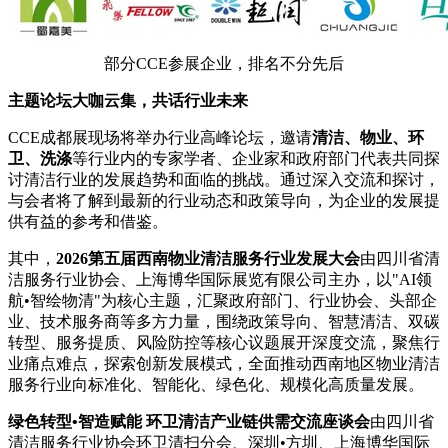
部分CCE参展企业，排名不分先后
主题论坛大咖云集，共话行业未来
CCE成都展现场将举办行业高峰论坛，邀请
清洁、物业、环
卫、洗涤
等行业内的专家学者、企业家和政府部门代表共同探
讨清洁行业的发展趋势和面临的挑战。通过深入交流和探讨，
与会者将了解到最新的行业动态和政策导向，为企业的发展提
供有益的参考和借鉴。
其中，
2026第五届西南物业清洁服务行业发展大会
由四川省清
洁服务行业协会、上海博华国际展览有限公司主办，以"AI领
航•智绘物清"为核心主题，汇聚政府部门、行业协会、头部企
业、技术服务商等多方力量，围绕政策导向、智慧清洁、双碳
转型、服务提质、风险防控等核心议题展开深度交流，聚焦行
业痛点难点，探索创新发展模式，全面推动西南地区物业清洁
服务行业向标准化、智能化、绿色化、规模化高质量发展。
绿色转型•智造赋能 环卫清洁产业链供需交流座谈会
由四川省
清洁服务行业协会环卫清扫分会、深圳•方圳、上海博华国际