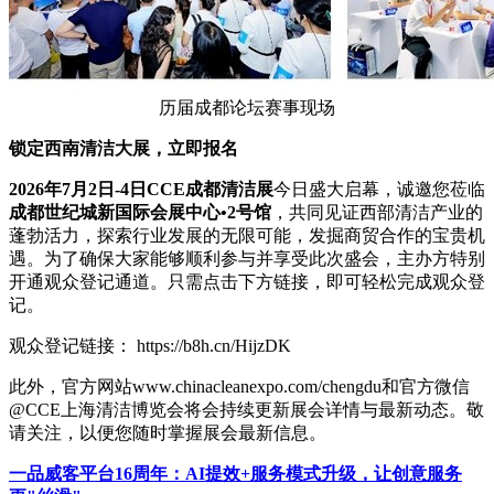
历届成都论坛赛事现场
锁定西南清洁大展，立即报名
2026年7月2日-4日CCE成都清洁展
今日盛大启幕，诚邀您莅临
成都世纪城新国际会展中心•2号馆
，共同见证西部清洁产业的
蓬勃活力，探索行业发展的无限可能，发掘商贸合作的宝贵机
遇。为了确保大家能够顺利参与并享受此次盛会，主办方特别
开通观众登记通道。只需点击下方链接，即可轻松完成观众登
记。
观众登记链接： https://b8h.cn/HijzDK
此外，官方网站www.chinacleanexpo.com/chengdu和官方微信
@CCE上海清洁博览会将会持续更新展会详情与最新动态。敬
请关注，以便您随时掌握展会最新信息。
一品威客平台16周年：AI提效+服务模式升级，让创意服务