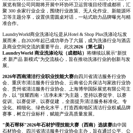
展览有限公司同期将开展中环协环卫运营项目经理成都班，汇
聚 300 余家行业企业，围绕行业政策、无人化作业、新能源环
卫等主题分享，设置供需圆桌对话，一站式助力品牌曝光与精
准合作。
LaundryWorld商业洗涤论坛是从Hotel & Shop Plus洗涤论坛发
展而来，自2020年起已成功举办了六届，成为洗涤行业与酒店
及商业空间交流的重要平台。此次
2026（第七届）
LaundryWorld 商业洗涤论坛（成都站）
将继续以展示"新技
术 新产品 新模式"为交流核心，旨在推动洗涤行业的创新与发
展。
2026年西南清洁行业职业技能大赛
由四川省清洁服务行业协
会、重庆市清洁服务行业协会、云南省公共保洁与家政行业协
会、贵州省清洁服务行业协会、上海博华国际展览有限公司主
办，以 "技耀西南・洁净未来"为主题，坚持以赛促学、以赛
促训、以赛促评、以赛促建 ，全面提升清洁服务标准化、专
业化、精细化、绿色化水平，打造西南地区清洁行业权威品牌
赛事，树立行业标杆，赋能产业高质量发展。
"美石帮杯"2026年石材护理技能大赛（西南）选拔赛
由中国
石材协会、四川省清洁服务行业协会主办，旨在通过公平、公