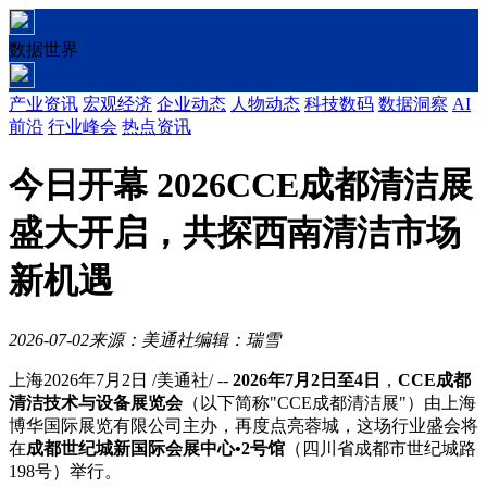
数据世界
产业资讯
宏观经济
企业动态
人物动态
科技数码
数据洞察
AI
前沿
行业峰会
热点资讯
今日开幕 2026CCE成都清洁展
盛大开启，共探西南清洁市场
新机遇
2026-07-02
来源：美通社
编辑：瑞雪
上海
2026年7月2日
/美通社/ --
2026
年
7
月
2
日至
4
日
，
CCE
成都
清洁技术与设备展览会
（以下简称"CCE成都清洁展"）
由上海
博华国际展览有限公司主办，
再度点亮蓉城，这场行业盛会将
在
成都世纪城新国际会展中心
•2
号馆
（四川省成都市世纪城路
198号）举行。