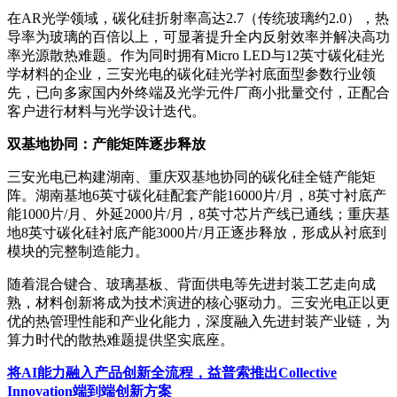
在AR光学领域，碳化硅折射率高达2.7（传统玻璃约2.0），热
导率为玻璃的百倍以上，可显著提升全内反射效率并解决高功
率光源散热难题。作为同时拥有Micro LED与12英寸碳化硅光
学材料的企业，三安光电的碳化硅光学衬底面型参数行业领
先，已向多家国内外终端及光学元件厂商小批量交付，正配合
客户进行材料与光学设计迭代。
双基地协同：产能矩阵逐步释放
三安光电已构建湖南、重庆双基地协同的碳化硅全链产能矩
阵。湖南基地6英寸碳化硅配套产能16000片/月，8英寸衬底产
能1000片/月、外延2000片/月，8英寸芯片产线已通线；重庆基
地8英寸碳化硅衬底产能3000片/月正逐步释放，形成从衬底到
模块的完整制造能力。
随着混合键合、玻璃基板、背面供电等先进封装工艺走向成
熟，材料创新将成为技术演进的核心驱动力。三安光电正以更
优的热管理性能和产业化能力，深度融入先进封装产业链，为
算力时代的散热难题提供坚实底座。
将AI能力融入产品创新全流程，益普索推出Collective
Innovation端到端创新方案