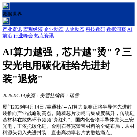
数据世界
产业资讯
宏观经济
企业动态
人物动态
科技数码
数据洞察
AI
前沿
行业峰会
热点资讯
AI算力越强，芯片越"烫"？三
安光电用碳化硅给先进封
装"退烧"
2026-04-14
来源：美通社
编辑：瑞雪
厦门
2026年4月14日
/美通社/ -- AI算力竞赛正将半导体先进封
装推向产业战略制高点。随着芯片功耗与集成度飙升，传统硅
基材料在散热环节频频"亮红灯"。国内化合物半导体龙头三安
光电，正依托碳化硅、金刚石等宽禁带材料的全链布局，从材
料源头切入先进封装，直击高功率芯片的散热痛点。