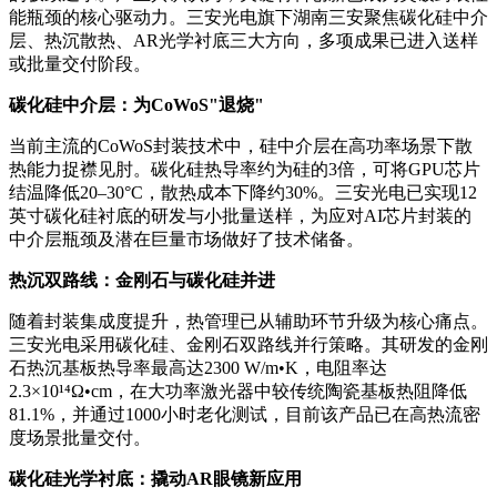
能瓶颈的核心驱动力。三安光电旗下湖南三安聚焦碳化硅中介
层、热沉散热、AR光学衬底三大方向，多项成果已进入送样
或批量交付阶段。
碳化硅中介层：为CoWoS"退烧"
当前主流的CoWoS封装技术中，硅中介层在高功率场景下散
热能力捉襟见肘。碳化硅热导率约为硅的3倍，可将GPU芯片
结温降低20–30°C，散热成本下降约30%。三安光电已实现12
英寸碳化硅衬底的研发与小批量送样，为应对AI芯片封装的
中介层瓶颈及潜在巨量市场做好了技术储备。
热沉双路线：金刚石与碳化硅并进
随着封装集成度提升，热管理已从辅助环节升级为核心痛点。
三安光电采用碳化硅、金刚石双路线并行策略。其研发的金刚
石热沉基板热导率最高达2300 W/m•K，电阻率达
2.3×10¹⁴Ω•cm，在大功率激光器中较传统陶瓷基板热阻降低
81.1%，并通过1000小时老化测试，目前该产品已在高热流密
度场景批量交付。
碳化硅光学衬底：撬动AR眼镜新应用