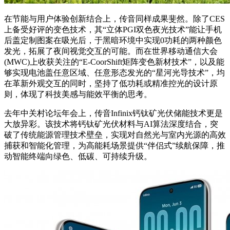
在节能与用户体验创新结合上，传音同样成果斐然。除了CES
上备受好评的变色技术，其“立体PGI双色夜光技术”能让手机
后盖定制图案在吸光后，于黑暗环境中实现0功耗的两种颜色
发光，拓展了夜间视觉交互的可能。而在世界移动通信大会
(MWC)上收获关注的“E-CoorShift矩阵变色新材技术”，以及能
够实现电池盖任意区域、任意形态发光的“星河光导技术”，均
在革新外观交互的同时，坚持了低功耗或精准控光的设计原
则，体现了科技美感与能效平衡的思考。
去年中关村论坛年会上，传音Infinix钙钛矿光伏储能技术更是
大放异彩。该技术将钙钛矿光伏材料与AI算法深度结合，突
破了传统能源管理技术壁垒，实现对自然光与室内光源的高效
捕获和智能化管理，为高能耗场景提供“伴侣式”续航保障，推
动智能终端向绿色、低碳、可持续升级。