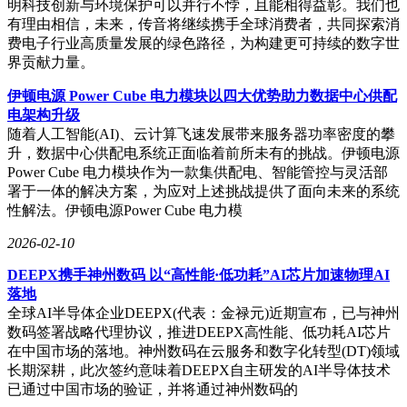
明科技创新与环境保护可以并行不悖，且能相得益彰。我们也
有理由相信，未来，传音将继续携手全球消费者，共同探索消
费电子行业高质量发展的绿色路径，为构建更可持续的数字世
界贡献力量。
伊顿电源 Power Cube 电力模块以四大优势助力数据中心供配
电架构升级
随着人工智能(AI)、云计算飞速发展带来服务器功率密度的攀
升，数据中心供配电系统正面临着前所未有的挑战。伊顿电源
Power Cube 电力模块作为一款集供配电、智能管控与灵活部
署于一体的解决方案，为应对上述挑战提供了面向未来的系统
性解法。伊顿电源Power Cube 电力模
2026-02-10
DEEPX携手神州数码 以“高性能·低功耗”AI芯片加速物理AI
落地
全球AI半导体企业DEEPX(代表：金禄元)近期宣布，已与神州
数码签署战略代理协议，推进DEEPX高性能、低功耗AI芯片
在中国市场的落地。神州数码在云服务和数字化转型(DT)领域
长期深耕，此次签约意味着DEEPX自主研发的AI半导体技术
已通过中国市场的验证，并将通过神州数码的