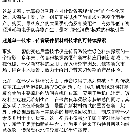
细看非凡。
这意味着，无需额外功耗即可让设备实现“鲜活”的个性化表
达。从源头上看，这一创新直接减少了为追求外观变化而生
产、购买、最终废弃的大量手机壳及相关配件，有效降低了资
源消耗与电子废弃物产生，是对“绿色消费”模式的积极引导。
超越单一技术，传音硬件新材料技术的可持续探索
事实上，智能变色后盖技术仅是传音系统性绿色科技探索的一
个缩影。多年来，传音积极探索硬件新材料应用创新领域，挖
掘低碳、环保新材料的应用，深入研究非洲及其他等新兴市
场，结合本地场景，致力于给用户带来超预期的产品体验。
比如，在环保材料研发方面，传音取得了系列突破：针对传统
皮革加工过程溶剂残留(VOC)问题，公司成功研发以透明硅基
聚合物为主要原料的透明有机硅皮革，应用于手机电池盖。该
材料全过程无溶剂生产，在保留皮革柔软亲肤触感的同时，真
正实现了绿色环保制造，是国产新材料领域的重要创新。此
外，传音创造性将日常废弃的咖啡渣回收加工，制成咖啡环保
素皮并用于手机后盖。这一举措不仅减少了咖啡渣对环境的污
染，赋予了废弃物新的生命，也为用户带来了独特且亲肤的触
感体验，潜移默化地倡导着低碳生活态度。