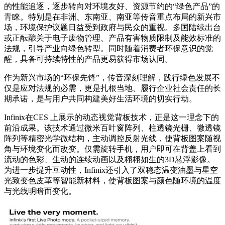
的性能追逐，逐步转向对环境友好、资源节约的“绿色产品”的
青睐。特别是在非洲、东南亚、南亚等传音重点布局的新兴市
场，环境保护议题日益受到政府与民众的重视。多国陆续出台
或正酝酿关于电子废物管理、产品有害物质限制及能效标准的
法规，引导产业向绿色转型。同时随着消费者环保意识的觉
醒，具备可持续特性的产品更易获得市场认同。
作为新兴市场的“环保先锋”，传音深刻理解，践行绿色发展不
仅是应对法规的必需，更是扎根当地、履行企业社会责任的长
期承诺，是与用户共同构建美好生活环境的切实行动。
Infinix在CES 上展示的动态视觉背板技术，正是这一理念下的
前沿成果。该技术通过微米百叶窗阵列、柱透镜光栅、微透镜
阵列等精密光学微结构，主动调控反射光线，使背板图案随视
角与环境变化而改变。仅需旋转手机，用户即可在背盖上看到
流动的色彩、生动的连续动画以及栩栩如生的3D悬浮影像。
为进一步提升互动性，Infinix还引入了双稳态温变油墨与星空
光致变色皮革等智能新材料，使背板图案与颜色随环境的温度
与光线明暗而变化。