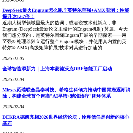
DeepSeek最火Engram怎么跑？英特尔至强+AMX实测：性能
提升达1.67倍！
近期大模型领域里最火的热词，或者说技术创新点，非
Engram (DeepSeek最新论文里设计的Engram机制) 莫属。今天
我们想分享的，是英特尔围绕Engram开展的早期探索——用
至强® 处理器独立运行整个Engram模块，并使用其内置的英
特尔® AMX(高级矩阵扩展)技术对其进行加速的
2026-02-05
全球智造添新力｜上海本菱德沃克OBF智能工厂启动
2026-02-04
Mirxes觅瑞联合晶泰科技、希格生科倾力推动中国胃癌逐渐消
除，构建全球首个胃癌"AI早筛+精准治疗"闭环体系
2026-02-04
DEKRA德凯亮相2026世界经济论坛，诠释信任是创新的核心
基石