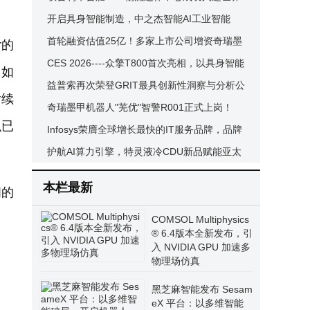
经济论坛全球灯塔网络，树立全球电商智慧供
开启具身智能制造，中之杰智能AI工业智能
应链新标杆
体，成全省标杆
首轮融资估值25亿！多家上市公司增资奇瑞墨
r的
甲机器人
CES 2026----众擎T800首次亮相，以具身智能
。如
实力赋能全球产业升级
益普索再次荣登GRIT最具创新性洞察与分析公
后续
司榜首
奇瑞墨甲机器人"芜优"智警R001正式上岗！
识已
Infosys荣膺全球增长最快的IT服务品牌，品牌
价值年复合增长率高达15%
护航AI算力引擎，特灵液冷CDU新品赋能亚太
数据中心能效升级
本栏最新
阅的
COMSOL Multiphysics
® 6.4版本全新发布，引
入 NVIDIA GPU 加速多
物理场仿真
黑芝麻智能发布 Sesam
eX 平台：以多维智能