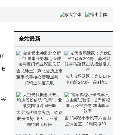
北京经开区发布全域人工智能之城建设方案
全球智造添新力｜上海本菱德沃克OBF智能工厂启动
全站最新
m
个E
金龙稀土冲刺北交所上市
光伏市场活跃：光伏ETF
董事长等核心管理层与厦
申购近2亿份，晶科能源
门钨业深度关联
与马斯克团队接触引关注
和实
太空光伏概念火热，钧达
雷军揭秘小米汽车六自由
股份借势“飞天”，业绩突
度试验室：2周模拟30万
围待时间检验
公里损伤 加速验证效率