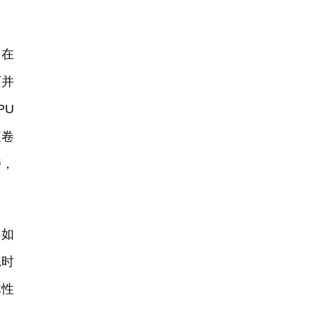
，在
可并
PU
短卷
持，
，如
耗时
体性