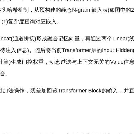
阶数的多头哈希机制，从预构建的静态N-gram 嵌入表(如图中的2
)中以O (1)复杂度查询对应嵌入。
nca
t(通道拼接)形成融合记忆向量，再通过两个Linear(
入信息)。随后将当前Transformer层的Input Hidden
uct (点积计算)生成门控权重，动态过滤与上下文无关的Value信
融合。
操作，残差加回该Transformer Block的输入，并
：