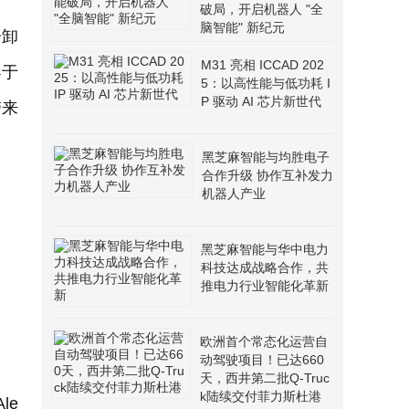
破局，开启机器人 "全
脑智能" 新纪元
分卸
M31 亮相 ICCAD 202
小于
5：以高性能与低功耗 I
P 驱动 AI 芯片新世代
带来
黑芝麻智能与均胜电子
合作升级 协作互补发力
机器人产业
黑芝麻智能与华中电力
科技达成战略合作，共
推电力行业智能化革新
欧洲首个常态化运营自
动驾驶项目！已达660
天，西井第二批Q-Truc
k陆续交付菲力斯杜港
le