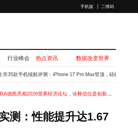
手机版
二维码
行业峰会
热点资讯
数据改变世界
北京经开区发布全域人工智能之城建设方案
5款手机续航评测：iPhone 17 Pro Max登顶，硅碳电池成新趋
全球智造添新力｜上海本菱德沃克OBF智能工厂启动
Mirxes觅瑞联合晶泰科技、希格生科倾力推动中国胃癌逐渐消除，构建全球首个胃癌"AI早筛+精准治疗"闭环体系
DEKRA德凯亮相2026世界经济论坛，诠释信任是创新的核心基石
招商信诺两项数字化项目获评"2025年中国保险业数字化转型优秀案例"
晶泰科技赋能溪砾科技"AI+RNA"罕见病新药再获临床批件，有望"一药多治"撬动千亿级疾病治疗市场
X实测：性能提升达1.67
2026上海国际铜工业展观众注册现已开启：五展联动，共拓铜业新机遇
英特尔与忆联共同推出企业级网络存储解决方案，全面赋能AI训练与推理效率跃升
英伟达推出Earth-2开放模型家族 赋能协鑫能科虚拟电厂AI大模型建设
从聪明到能干，OAG本体模型给了AI一个懂制造的"工业脑"