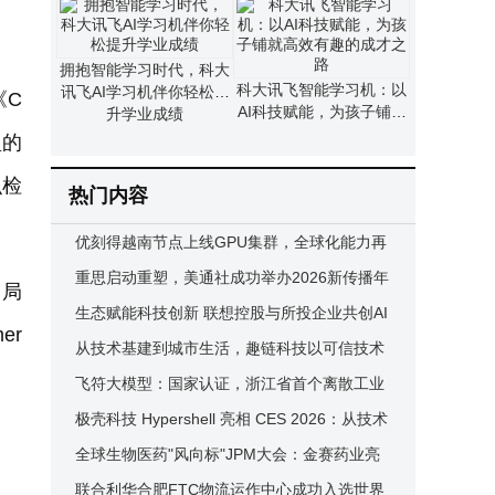
拥抱智能学习时代，科大
科大讯飞智能学习机：以
讯飞AI学习机伴你轻松提
《C
AI科技赋能，为孩子铺就
升学业成绩
高效有趣的成才之路
型的
识检
热门内容
优刻得越南节点上线GPU集群，全球化能力再
升级！
重思启动重塑，美通社成功举办2026新传播年
、局
度论坛
生态赋能科技创新 联想控股与所投企业共创AI
er
生态
从技术基建到城市生活，趣链科技以可信技术
释放数据价值
飞符大模型：国家认证，浙江省首个离散工业
垂类大模型诞生
极壳科技 Hypershell 亮相 CES 2026：从技术
概念走向科技普惠，定义消费级外骨骼新标杆
全球生物医药"风向标"JPM大会：金赛药业亮
出创新"王牌舰队"，创新实力直指世界级药企
联合利华合肥FTC物流运作中心成功入选世界