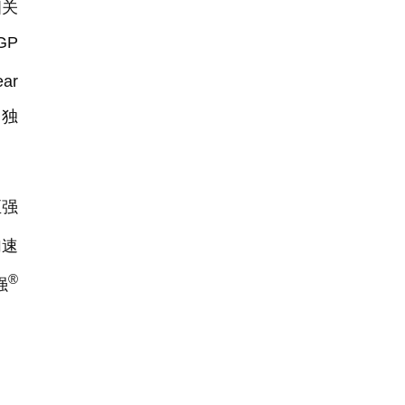
相关
GP
ar
台独
至强
加速
®
强