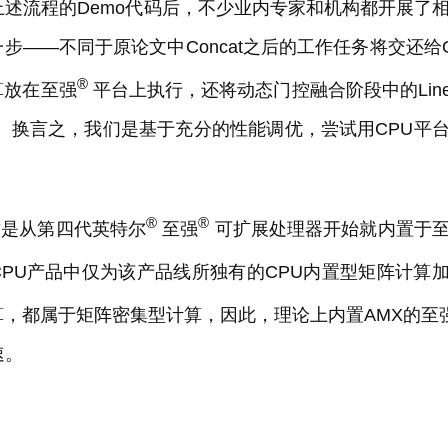
k开源上述流程的Demo代码后，不少业内专家和机构都开展了
——不同于原论文中Concat之后的工作任务将交还给
®
算放在至强
平台上执行，还将动态门控融合阶段中的Line
行。换言之，我们是基于充分的性能调优，尝试用CPU平
®
®
这是从第四代英特尔
至强
可扩展处理器开始就内置于
PU产品中仅为该产品线所独有的CPU内置型矩阵计算
积计算，都属于矩阵密集型计算，因此，理论上内置AMX的至
速。