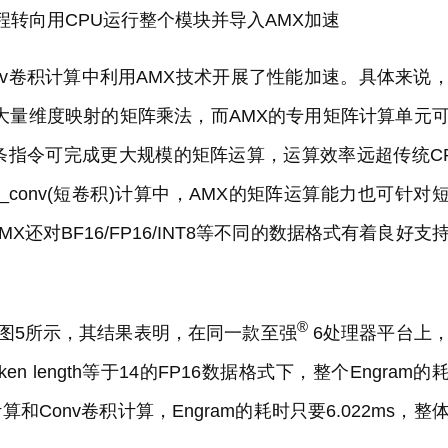
作流程转向用CPU运行整个模块并导入AMX加速
onv卷积计算中利用AMX技术开展了性能加速。具体来说
要处理大量维度映射的矩阵乘法，而AMX的专用矩阵计算单元
条指令可完成更大规模的矩阵运算，运算效率远超传统C
_con
v(短卷积)计算中，AMX的矩阵运算能力也可针对
X还对BF16/FP16/INT8等不同的数据格式有着良好支
®
图5所示，其结果表明，在同一款至强
6处理器平台上
token length等于14的FP16数据格式下，整个Engram的
换计算和Conv卷积计算，Engram的耗时只要6.022ms，整