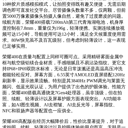
10种胶片质感模拟模式，让拍照变得既有趣又便捷，无需后期
调色即可直发社交平台。尽管摄像头数量不多，仅两颗，但前
置5000万像素摄像头拍摄人像自然，避免了过度磨皮的问题。
续航方面，荣耀400搭载7200mAh第三代青海湖电池，机身厚
度控制在7.8mm，重量仅为196g，轻薄便携。实测连续播放视
频可达15小时，导航使用可达12小时，满足全天候重度使用需
求。80W快充虽不及百瓦级别，但考虑到轻薄设计，这一表现
已足够实用。
荣耀400在质量与配置上同样可圈可点。采用精研雾面金属中
框与航空级铝镁合金材质，手感细腻且不易沾染指纹。更它支
持IP68+IP69双防水标准，无论是日常泼溅还是高温高压冲洗
都能轻松应对。屏幕方面，6.55英寸AMOLED直屏搭配120Hz
刷新率，显示效果流畅。特别是其3840Hz PWM调光与莱茵无
频闪、低蓝光双认证，为用户提供了出色的护眼体验。性能方
面，荣耀400搭载高通骁龙7Gen4处理器，虽非顶级，但在拍
照、续航、轻薄设计以及屏幕护眼方面表现突出。AI功能丰
富，如AI图生视频、AI去褶皱、AI去反光等，屏幕指纹、
NFC和双扬声器等配置也一应俱全。
荣耀400高配版在经历大幅降价后，性价比显著提升，对于追
求拍照、续航、轻薄设计以及护眼体验的用户而言，无疑是一