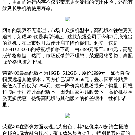
时，更高的运行内存不仅能带来更为流畅的使用体验，还能有
效延长手机的使用寿命。
阿维的观察不无道理，市场上众多机型中，高配版本往往更受
追捧，荣耀400便是典型例证。这款荣耀公司于今年5月底推出
的新机，在上市数月后便开启了降价促销。起初，仅是
12GB+256GB的标配版价格下调，由2499元降至2304元，高配
版价格坚挺。然而，市场反馈并不理想，荣耀最终妥协，高配
版价格也随之下调。
荣耀400最高配版本为16GB+512GB，原价2999元，如今降价
幅度远超其他版本，官方价已调至2666元，叠加国家补贴后，
最低入手价仅为2294元。这一降价策略显著提升了销量，阿维
也倾向于推荐此高配版本，因为国家补贴政策下，高价机型享
受更多优惠，使得高配版与其他版本的价差缩小，性价比凸
显。
荣耀400在影像方面表现尤为出色，其2亿像素AI超清主摄结
合16合1像素融合技术，夜拍效果显著提升。特别是其内置的