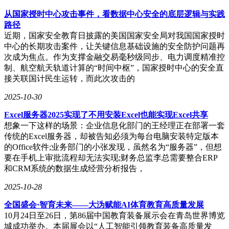
从国家授时中心攻击事件，看数据中心安全的底层逻辑与实践
路径
近期，国家安全教育日披露的美国国家安全局对我国国家授时
中心的长期攻击案件，让关键信息基础设施的安全防护问题再
次成为焦点。作为支撑金融交易毫秒级同步、电力调度精准控
制、航空航天轨道计算的“时间中枢”，国家授时中心的安全直
接关联国计民生运转，而此次攻击的
2025-10-30
Excel服务器2025实现了不用安装Excel也能实现Excel共享
想象一下这样的场景：企业信息化部门的王经理正在部署一套
传统的Excel服务器，却被告知必须为每台电脑安装特定版本
的Office软件;业务部门的小张发现，虽然名为“服务器”，但想
要在手机上审批流程却无法实现;财务总监李总需要整合ERP
和CRM系统的数据生成经营分析报告，
2025-10-28
全国盛会·智育未来——大沩赋能AI体育教育高质量发展
10月24日至26日，第86届中国教育装备展示会在青岛世界博览
城成功举办。本届展会以“人工智能引领教育装备高质量发