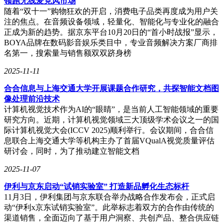
领跑无线麦克风市场
随着“双十一”购物狂欢的开启，消费电子品类再度成为用户关
注的焦点。在音频设备领域，轻量化、智能化与专业化的融合
正成为新的趋势。据京东平台10月20日的“首小时战报”显示，
BOYA品牌在数码影音娱乐类目中，专业音频解决方案厂商排
名第一，搜索量与销售额双双跻身榜
2025-11-11
合合信息与上海交通大学开展课题合作研究，共探智能文档图
像处理前沿技术
计算机视觉技术作为AI的“眼睛”，是当前人工智能领域的重要
研究方向。近期，计算机视觉领域三大顶级学术会议之一的国
际计算机视觉大会(ICCV 2025)顺利举行。会议期间，合合信
息联合上海交通大学等机构主办了首届VQualA视觉质量评估
研讨会，同时，为了推动建立智能文档
2025-11-07
伊利与京东启动“试销实验室” 打造新品孵化生态标杆
11月3日，伊利集团与京东联合举办战略合作发布会，正式启
动“伊利x京东试销实验室”。此举标志着双方的合作由传统的
渠道销售，全面迈向了基于用户洞察、共创产品、整合供应链