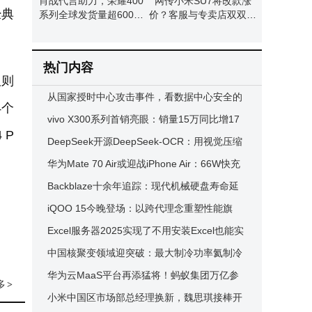
肖战代言助力，荣耀400
网传小米SU7将改款涨
经典
系列全球发货量超600万
价？客服与专卖店双双回
台
应：暂无相关通知
热门内容
版则
从国家授时中心攻击事件，看数据中心安全的
4个
底层逻辑与实践路径
vivo X300系列首销亮眼：销量15万同比增17
 P
0%，产品经理透露实际量或更高
DeepSeek开源DeepSeek-OCR：用视觉压缩
新招，为长文本处理降本增效
华为Mate 70 Air或迎战iPhone Air：66W快充
加持，配置亮点抢先看
Backblaze十余年追踪：现代机械硬盘寿命延
长，故障率降低至旧款三分之一
iQOO 15今晚登场：以跨代理念重塑性能旗
舰，带来极致体验盛宴
Excel服务器2025实现了不用安装Excel也能实
现Excel共享
中国核聚变领域迎突破：最大制冷功率氦制冷
机成功启机并稳定运行
华为云MaaS平台再添猛将！蚂蚁集团万亿参
多
>
数Ling-1T模型上架，专属部署释放强劲能力
小米中国区市场部总经理换新，魏思琪接棒开