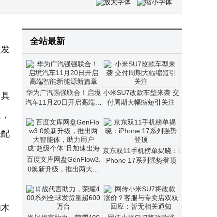
国盛会·智育未来——大沩赋能AI体育教育高质量发展
百度发布多项AI重磅成果，李彦宏：内化AI能力让智能不再是成本而是生产力
全站最新
次发
华为广汽强强联合！启境
小米SU7改款车型来袭 交
。具
汽车11月20日开启高端智
付周期大幅缩短引关注
能新能源新篇章
辙，
未配
京东双11手机榜单揭晓：i
百度文库网盘GenFlow3.
Phone 17系列强势登顶
0焕新升级，推出两大智
能体，助力用户成“超级个
体”且加速出海
的木