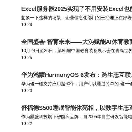
Excel服务器2025实现了不用安装Excel也
想象一下这样的场景：企业信息化部门的王经理正在部署一套
10-28
ce软件;业务部门的小张发现，虽然名为“服务器”，但想
的数据生成经营分析报告，
全国盛会·智育未来——大沩赋能AI体育教
10月24日至26日，第86届中国教育装备展示会在青岛
10-25
题，由中国教育装备行业协会主办，山东省教育厅和青岛
应用实践。浙江大沩携其智
华为鸿蒙HarmonyOS 6发布：跨生态
华为碰一碰支持应用超60个，用户可以通过简单的“碰一
10-23
游戏组队等互动体验，以及手机与电脑屏幕的轻碰分享，
舒福德S500睡眠智能体亮相，以数字生
作为麒盛科技旗下智能床品牌，自2005年自主研发智能
10-22
睡眠数据的采集与分析；2022年作为北京冬奥会唯一智