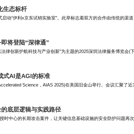
化生态标杆
式启动“伊利x京东试销实验室”。此举标志着双方的合作由传统的渠道
价值共生”新阶段。现场直击：从“渠道铺货”到“用户造品”的战略升
即将登陆“深律通”
法律创新护航科技与产业创新”为主题的2025深圳法律服务博览会(
家参与。合合信息旗下启信宝凭借其在法律科技领域的创新应用，于法
式AI是AGI的标准
Accelerated Science，AIAS 2025)在美国旧金山举行。会议汇聚了近
同探讨AI如何驱动科学发现。会上，盛大集团、天桥脑科学研究院
全的底层逻辑与实践路径
授时中心的长期攻击案件，让关键信息基础设施的安全防护问题再
制、航空航天轨道计算的“时间中枢”，国家授时中心的安全直接关联