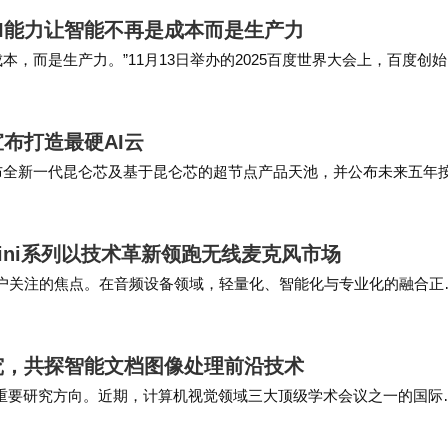
AI能力让智能不再是成本而是生产力
本，而是生产力。”11月13日举办的2025百度世界大会上，百度创
合，“让AI成为企业发展和个人成长的原生推动力。”作为最早进军A
布打造最硬AI云
式发布全新一代昆仑芯及基于昆仑芯的超节点产品天池，并公布未来五年
业群总裁沈抖表示，AI基础设施一定是长期投资，面向未来百度智
mini系列以技术革新领跑无线麦克风市场
用户关注的焦点。在音频设备领域，轻量化、智能化与专业化的融合正
，BOYA品牌在数码影音娱乐类目中，专业音频解决方案厂商排名第一
究，共探智能文档图像处理前沿技术
的重要研究方向。近期，计算机视觉领域三大顶级学术会议之一的国际
合信息联合上海交通大学等机构主办了首届VQualA视觉质量评估研讨会