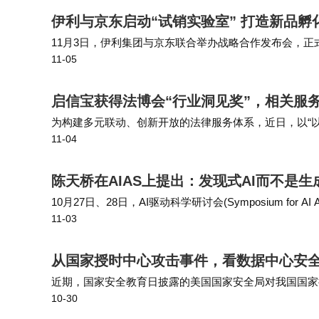
伊利与京东启动“试销实验室” 打造新品孵
11月3日，伊利集团与京东联合举办战略合作发布会，正
11-05
售，全面迈向了基于用户洞察、共创产品、整合供应链的“
托京东新品创新中
启信宝获得法博会“行业洞见奖”，相关服务
为构建多元联动、创新开放的法律服务体系，近日，以“以
11-04
称“法博会”)顺利举办，吸引国内外权威机构和行业专
技产品大赛中斩获“行业
陈天桥在AIAS上提出：发现式AI而不是生成
10月27日、28日，AI驱动科学研讨会(Symposium for AI 
11-03
位全球顶尖学者与产业领袖，与现场数百位学者、学生共
人陈天桥发表主题演讲，首
从国家授时中心攻击事件，看数据中心安
近期，国家安全教育日披露的美国国家安全局对我国国家
10-30
为焦点。作为支撑金融交易毫秒级同步、电力调度精准控
计民生运转，而此次攻击的