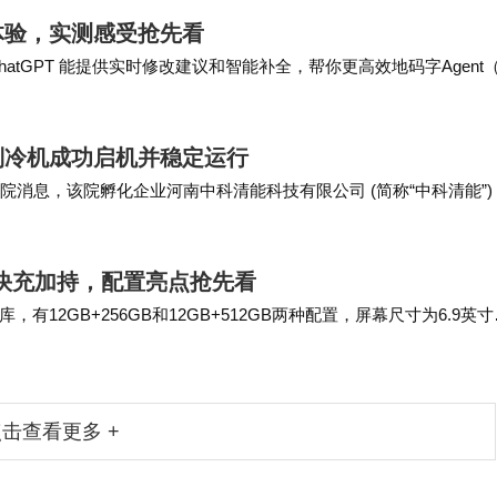
合新体验，实测感受抢先看
atGPT 能提供实时修改建议和智能补全，帮你更高效地码字Agent
任务从今天开始，ma…
制冷机成功启机并稳定运行
能源院消息，该院孵化企业河南中科清能科技有限公司 (简称“中科清能”)
至 2025 …
：66W快充加持，配置亮点抢先看
库，有12GB+256GB和12GB+512GB两种配置，屏幕尺寸为6.9英
利奥”设计…
击查看更多 +