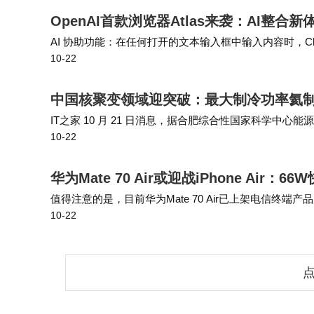
OpenAI首款浏览器Atlas来袭：AI整
AI 协助功能：在任何打开的文本输入框中输入内容时，Ch
10-22
理）模式：能让 ChatGPT 在浏览器中自主完成多步骤
中国核聚变领域迎突破：最大制冷功率氦
IT之家 10 月 21 日消息，据合肥综合性国家科学中心
10-22
发制造的3kW@4.5K 氦制冷机近日在合肥一次启机成功，截
华为Mate 70 Air或迎战iPhone Air
值得注意的是，目前华为Mate 70 Air已上架电信终端产品
10-22
延续了华为Mate系列的中轴对称设计，镜头模组采用“奥
点