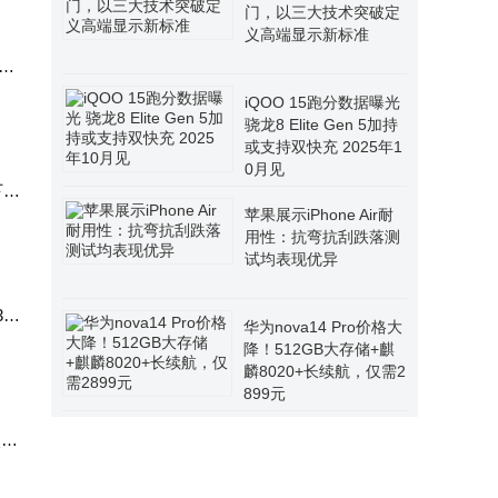
门，以三大技术突破定
义高端显示新标准
销
维依
​iQOO 15跑分数据曝光
骁龙8 Elite Gen 5加持
或支持双快充 2025年1
0月见​
下
苹果展示iPhone Air耐
律科
用性：抗弯抗刮跌落测
试均表现优异
30
华为nova14 Pro价格大
创始
降！512GB大存储+麒
麟8020+长续航，仅需2
899元
次成
国