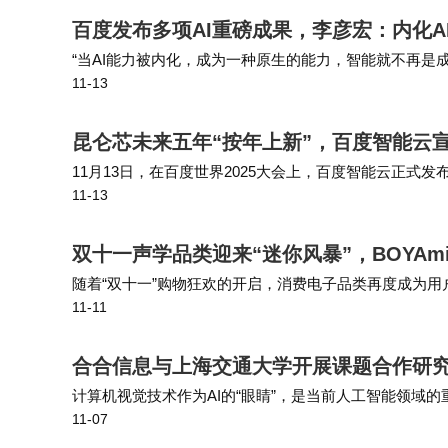
百度发布多项AI重磅成果，李彦宏：内化
“当AI能力被内化，成为一种原生的能力，智能就不再是成
11-13
李彦宏演讲时表示，更应关心如何让AI跟每一项任务有机结
赛道的科技公司，百度正
昆仑芯未来五年“按年上新”，百度智能云宣
11月13日，在百度世界2025大会上，百度智能云正
11-13
推出新产品的规划。百度集团执行副总裁、百度智能云事
将坚定长期布局，持续打造最
双十一声学品类迎来“迷你风暴”，BOYA
随着“双十一”购物狂欢的开启，消费电子品类再度成为
11-11
为新的趋势。据京东平台10月20日的“首小时战报”显示
搜索量与销售额双双跻身榜
合合信息与上海交通大学开展课题合作研
计算机视觉技术作为AI的“眼睛”，是当前人工智能领域
11-07
算机视觉大会(ICCV 2025)顺利举行。会议期间，合
时，为了推动建立智能文档