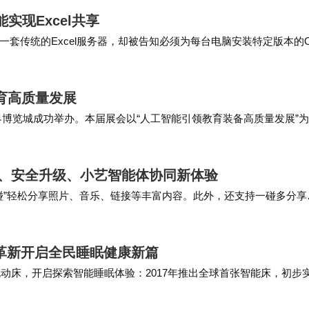
能实现Excel共享
传统的Excel服务器，却被告知必须为每台电脑安装特定版本的Of
要在手机上审批流程却无法实现;财务总监李总需要整合ERP和CRM系
育高质量发展
世界博览城成功举办。本届展会以“人工智能引领教育装备高质量发展”
市人民政府共同承办，集中展示了全国教育装备领域的最新技术成
互联、安全升级、小艺智能体协同新体验
碰”轻松分享照片、音乐、链接等丰富内容。此外，还支持一碰多分享
实现全场景设备间实现高效协同。 鸿蒙6…
态革新开启全民睡眠健康新篇
电动床，开启探索智能睡眠体验：2017年推出全球首张智能床，初步
能床供应商，通过服务全球运动员，验证…