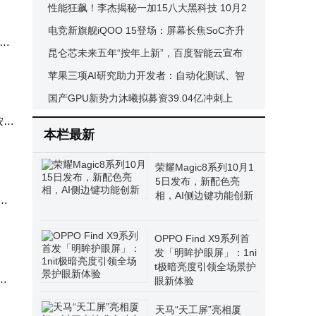
启市场新征程
性能狂飙！李杰揭秘一加15八大黑科技 10月2
7日携性能Ultra强势登场
电竞新旗舰iQOO 15登场：屏幕长焦SoC齐升
始人
级，定价略有上浮
昆仑芯未来五年“按年上新”，百度智能云宣布
I
打造最硬AI云
苹果三项AI研究助力开发者：自动化测试、智
能纠错、缺陷预判齐发力
国产GPU新势力沐曦拟募资39.04亿冲刺上
按年
市，多款新品对标国际巨头
本栏最新
能云
荣耀Magic8系列10月1
5日发布，新配色亮
相，AI侧边键功能创新
成
，
OPPO Find X9系列首
发「明眸护眼屏」：1ni
t极暗亮度引领全场景护
计
眼新体验
，同
天马“天工屏”亮相厦