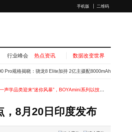
手机版
二维码
行业峰会
热点资讯
数据改变世界
国盛会·智育未来——大沩赋能AI体育教育高质量发展
百度发布多项AI重磅成果，李彦宏：内化AI能力让智能不再是成本而是生产力
Pro规格揭晓：骁龙8 Elite加持 2亿主摄配8000mAh大电池
i
昆仑芯未来五年“按年上新”，百度智能云宣布打造最硬AI云
双十一声学品类迎来“迷你风暴”，BOYAmini系列以技术革新领跑无线麦克风市场
合合信息与上海交通大学开展课题合作研究，共探智能文档图像处理前沿技术
伊利与京东启动“试销实验室” 打造新品孵化生态标杆
启信宝获得法博会“行业洞见奖”，相关服务即将登陆“深律通”
亮点，8月20日印度发布
陈天桥在AIAS上提出：发现式AI而不是生成式AI是AGI的标准
从国家授时中心攻击事件，看数据中心安全的底层逻辑与实践路径
Excel服务器2025实现了不用安装Excel也能实现Excel共享