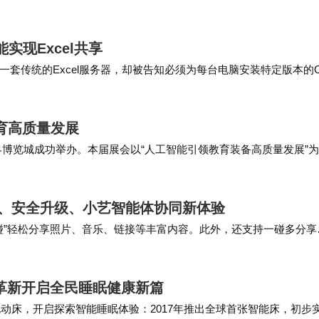
制、航空航天轨道计算的“时间中枢”，国家授时中心的安全直接关联
能实现Excel共享
传统的Excel服务器，却被告知必须为每台电脑安装特定版本的Of
要在手机上审批流程却无法实现;财务总监李总需要整合ERP和CRM系
育高质量发展
世界博览城成功举办。本届展会以“人工智能引领教育装备高质量发展”
市人民政府共同承办，集中展示了全国教育装备领域的最新技术成
互联、安全升级、小艺智能体协同新体验
碰”轻松分享照片、音乐、链接等丰富内容。此外，还支持一碰多分享
实现全场景设备间实现高效协同。 鸿蒙6…
态革新开启全民睡眠健康新篇
电动床，开启探索智能睡眠体验：2017年推出全球首张智能床，初步