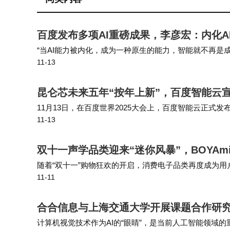
百度发布多项AI重磅成果，李彦宏：内化
“当AI能力被内化，成为一种原生的能力，智能就不再是成
11-13
李彦宏演讲时表示，更应关心如何让AI跟每一项任务有机结
赛道的科技公司，百度正
昆仑芯未来五年“按年上新”，百度智能云宣
11月13日，在百度世界2025大会上，百度智能云正
11-13
推出新产品的规划。百度集团执行副总裁、百度智能云事
将坚定长期布局，持续打造最
双十一声学品类迎来“迷你风暴”，BOYA
随着“双十一”购物狂欢的开启，消费电子品类再度成为
11-11
为新的趋势。据京东平台10月20日的“首小时战报”显示
搜索量与销售额双双跻身榜
合合信息与上海交通大学开展课题合作研
计算机视觉技术作为AI的“眼睛”，是当前人工智能领域