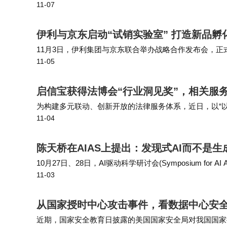
11-07
算机视觉大会(ICCV 2025)顺利举行。会议期间，合
时，为了推动建立智能文档
伊利与京东启动“试销实验室” 打造新品孵
11月3日，伊利集团与京东联合举办战略合作发布会，正
11-05
售，全面迈向了基于用户洞察、共创产品、整合供应链的“
托京东新品创新中
启信宝获得法博会“行业洞见奖”，相关服务
为构建多元联动、创新开放的法律服务体系，近日，以“以
11-04
称“法博会”)顺利举办，吸引国内外权威机构和行业专
技产品大赛中斩获“行业
陈天桥在AIAS上提出：发现式AI而不是生成
10月27日、28日，AI驱动科学研讨会(Symposium for AI 
11-03
位全球顶尖学者与产业领袖，与现场数百位学者、学生共
人陈天桥发表主题演讲，首
从国家授时中心攻击事件，看数据中心安
近期，国家安全教育日披露的美国国家安全局对我国国家