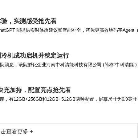
能床供应商，通过服务全球运动员，验证…
合新体验，实测感受抢先看
atGPT 能提供实时修改建议和智能补全，帮你更高效地码字Agent
任务从今天开始，ma…
制冷机成功启机并稳定运行
能源院消息，该院孵化企业河南中科清能科技有限公司 (简称“中科清能”)
至 2025 …
：66W快充加持，配置亮点抢先看
库，有12GB+256GB和12GB+512GB两种配置，屏幕尺寸为6.9英
利奥”设计…
击查看更多 +