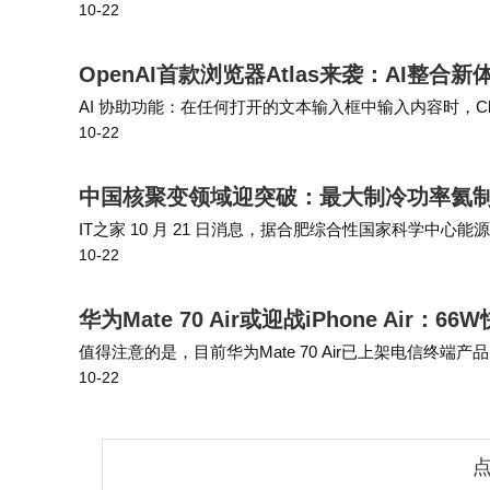
10-22
睡眠数据的采集与分析；2022年作为北京冬奥会唯一智
OpenAI首款浏览器Atlas来袭：AI整
AI 协助功能：在任何打开的文本输入框中输入内容时，Ch
10-22
理）模式：能让 ChatGPT 在浏览器中自主完成多步骤
中国核聚变领域迎突破：最大制冷功率氦
IT之家 10 月 21 日消息，据合肥综合性国家科学中心
10-22
发制造的3kW@4.5K 氦制冷机近日在合肥一次启机成功，截
华为Mate 70 Air或迎战iPhone Air
值得注意的是，目前华为Mate 70 Air已上架电信终端产品
10-22
延续了华为Mate系列的中轴对称设计，镜头模组采用“奥
点