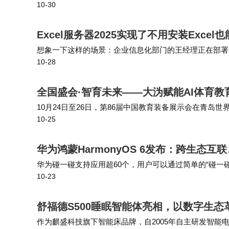
10-30
为焦点。作为支撑金融交易毫秒级同步、电力调度精准控
计民生运转，而此次攻击的
Excel服务器2025实现了不用安装Excel也
想象一下这样的场景：企业信息化部门的王经理正在部署一套
10-28
ce软件;业务部门的小张发现，虽然名为“服务器”，但想
的数据生成经营分析报告，
全国盛会·智育未来——大沩赋能AI体育教
10月24日至26日，第86届中国教育装备展示会在青岛
10-25
题，由中国教育装备行业协会主办，山东省教育厅和青岛
应用实践。浙江大沩携其智
华为鸿蒙HarmonyOS 6发布：跨生态
华为碰一碰支持应用超60个，用户可以通过简单的“碰一
10-23
游戏组队等互动体验，以及手机与电脑屏幕的轻碰分享，
舒福德S500睡眠智能体亮相，以数字生
作为麒盛科技旗下智能床品牌，自2005年自主研发智能