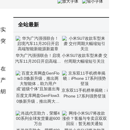
国盛会·智育未来——大沩赋能AI体育教育高质量发展
百度发布多项AI重磅成果，李彦宏：内化AI能力让智能不再是成本而是生产力
全站最新
I实
一突
华为广汽强强联合！启境
小米SU7改款车型来袭 交
汽车11月20日开启高端智
付周期大幅缩短引关注
能新能源新篇章
，在
国产
京东双11手机榜单揭晓：i
把钥
百度文库网盘GenFlow3.
Phone 17系列强势登顶
0焕新升级，推出两大智
能体，助力用户成“超级个
体”且加速出海