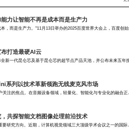
AI能力让智能不再是成本而是生产力
本，而是生产力。”11月13日举办的2025百度世界大会上，百度创
合，“让AI成为企业发展和个人成长的原生推动力。”作为最早进军A
布打造最硬AI云
式发布全新一代昆仑芯及基于昆仑芯的超节点产品天池，并公布未来五年
业群总裁沈抖表示，AI基础设施一定是长期投资，面向未来百度智
mini系列以技术革新领跑无线麦克风市场
用户关注的焦点。在音频设备领域，轻量化、智能化与专业化的融合正
，BOYA品牌在数码影音娱乐类目中，专业音频解决方案厂商排名第一
究，共探智能文档图像处理前沿技术
的重要研究方向。近期，计算机视觉领域三大顶级学术会议之一的国际