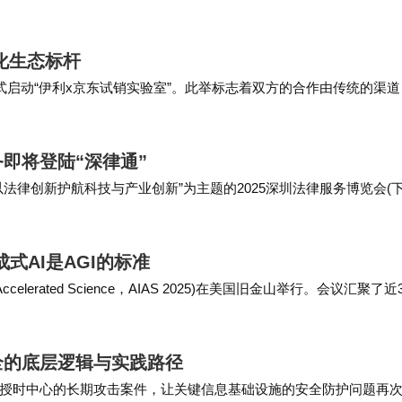
合信息联合上海交通大学等机构主办了首届VQualA视觉质量评估研讨会
化生态标杆
式启动“伊利x京东试销实验室”。此举标志着双方的合作由传统的渠道
价值共生”新阶段。现场直击：从“渠道铺货”到“用户造品”的战略升
即将登陆“深律通”
法律创新护航科技与产业创新”为主题的2025深圳法律服务博览会(
家参与。合合信息旗下启信宝凭借其在法律科技领域的创新应用，于法
式AI是AGI的标准
Accelerated Science，AIAS 2025)在美国旧金山举行。会议汇聚了近
同探讨AI如何驱动科学发现。会上，盛大集团、天桥脑科学研究院
全的底层逻辑与实践路径
授时中心的长期攻击案件，让关键信息基础设施的安全防护问题再