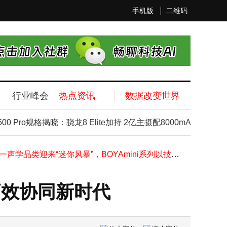
手机版
二维码
行业峰会
热点资讯
数据改变世界
国盛会·智育未来——大沩赋能AI体育教育高质量发展
百度发布多项AI重磅成果，李彦宏：内化AI能力让智能不再是成本而是生产力
 Pro规格揭晓：骁龙8 Elite加持 2亿主摄配8000mAh大电池
昆仑芯未来五年“按年上新”，百度智能云宣布打造最硬AI云
双十一声学品类迎来“迷你风暴”，BOYAmini系列以技术革新领跑无线麦克风市场
合合信息与上海交通大学开展课题合作研究，共探智能文档图像处理前沿技术
伊利与京东启动“试销实验室” 打造新品孵化生态标杆
启信宝获得法博会“行业洞见奖”，相关服务即将登陆“深律通”
向高效协同新时代
陈天桥在AIAS上提出：发现式AI而不是生成式AI是AGI的标准
从国家授时中心攻击事件，看数据中心安全的底层逻辑与实践路径
Excel服务器2025实现了不用安装Excel也能实现Excel共享