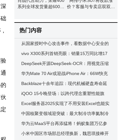
肖战代言助力，荣耀400
网传小米SU7将改款涨
与深
系列全球发货量超600万
价？客服与专卖店双双回
台
应：暂无相关通知
基础
热门内容
绑，
从国家授时中心攻击事件，看数据中心安全的
底层逻辑与实践路径
vivo X300系列首销亮眼：销量15万同比增17
实验
0%，产品经理透露实际量或更高
DeepSeek开源DeepSeek-OCR：用视觉压缩
构通
新招，为长文本处理降本增效
华为Mate 70 Air或迎战iPhone Air：66W快充
加持，配置亮点抢先看
Backblaze十余年追踪：现代机械硬盘寿命延
心的
长，故障率降低至旧款三分之一
iQOO 15今晚登场：以跨代理念重塑性能旗
家伙
舰，带来极致体验盛宴
Excel服务器2025实现了不用安装Excel也能实
稳定
现Excel共享
中国核聚变领域迎突破：最大制冷功率氦制冷
机成功启机并稳定运行
华为云MaaS平台再添猛将！蚂蚁集团万亿参
数Ling-1T模型上架，专属部署释放强劲能力
小米中国区市场部总经理换新，魏思琪接棒开
里程