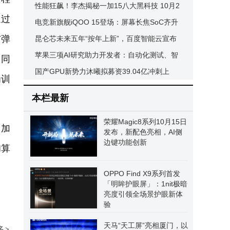
启市场新征程
性能狂飙！李杰揭秘一加15八大黑科技 10月2
通过
7日携性能Ultra强势登场
电竞新旗舰iQOO 15登场：屏幕长焦SoC齐升
与弹
级，定价略有上浮
昆仑芯未来五年“按年上新”，百度智能云宣布
打造最硬AI云
苹果三项AI研究助力开发者：自动化测试、智
；同
能纠错、缺陷预判齐发力
国产GPU新势力沐曦拟募资39.04亿冲刺上
为训
市，多款新品对标国际巨头
本栏最新
荣耀Magic8系列10月15日
，加
发布，新配色亮相，AI侧
边键功能创新
I算
OPPO Find X9系列首发
「明眸护眼屏」：1nit极暗
亮度引领全场景护眼新体
验
天马“天工屏”亮相厦门，以
多
>