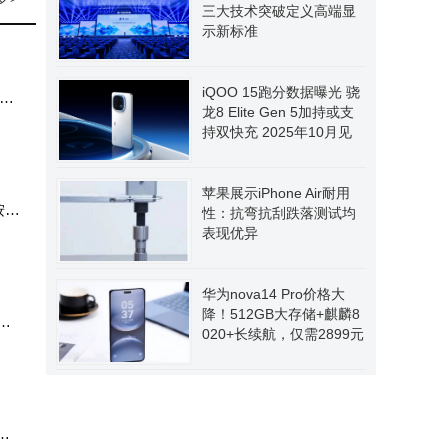
三大技术突破定义高端显
示新标准
​iQOO 15跑分数据曝光 骁
始人
龙8 Elite Gen 5加持或支
I
持双快充 2025年10月见​
苹果展示iPhone Air耐用
按年
性：抗弯抗刮跌落测试均
表现优异
能云
华为nova14 Pro价格大
降！512GB大存储+麒麟8
成
020+长续航，仅需2899元
，
计