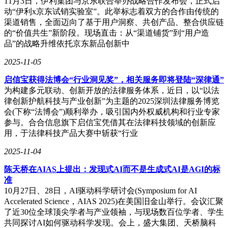
11月3日，伊利集团与京东联合举办战略合作发布会，正式启
动“伊利x京东试销实验室”。此举标志着双方的合作由传统的
渠道销售，全面迈向了基于用户洞察、共创产品、整合供应链
的“价值共生”新阶段。现场直击：从“渠道铺货”到“用户造
品”的战略升维依托京东新品创新中
2025-11-05
启信宝获得法博会“行业洞见奖”，相关服务即将登陆“深律通”
为构建多元联动、创新开放的法律服务体系，近日，以“以法
律创新护航科技与产业创新”为主题的2025深圳法律服务博览
会(下称“法博会”)顺利举办，吸引国内外权威机构和行业专家
参与。合合信息旗下启信宝凭借其在法律科技领域的创新应
用，于法律科技产品大赛中斩获“行业
2025-11-04
陈天桥在AIAS上提出：发现式AI而不是生成式AI是AGI的标
准
10月27日、28日，AI驱动科学研讨会(Symposium for AI
Accelerated Science，AIAS 2025)在美国旧金山举行。会议汇聚
了近30位全球顶尖学者与产业领袖，与现场数百位学者、学生
共同探讨AI如何驱动科学发现。会上，盛大集团、天桥脑科