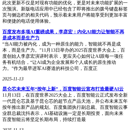
此次更新不仅是对现有功能的优化，更是对未来功能扩展的一
次预演。新版电话应用中已经包含了即将推出的拨号键盘标签
页与侧边栏的相关代码，预示着未来用户将能享受到更加丰富
和便捷的电话使用体验。
百度发布多项AI重磅成果，李彦宏：内化AI能力让智能不再
是成本而是生产力
“当AI能力被内化，成为一种原生的能力，智能就不再是成
本，而是生产力。”11月13日举办的2025百度世界大会上，百
度创始人李彦宏演讲时表示，更应关心如何让AI跟每一项任
务有机结合，“让AI成为企业发展和个人成长的原生推动
力。”作为最早进军AI赛道的科技公司，百度正
2025-11-13
昆仑芯未来五年“按年上新”，百度智能云宣布打造最硬AI云
11月13日，在百度世界2025大会上，百度智能云正式发布全新
一代昆仑芯及基于昆仑芯的超节点产品天池，并公布未来五年
按年推出新产品的规划。百度集团执行副总裁、百度智能云事
业群总裁沈抖表示，AI基础设施一定是长期投资，面向未来
百度智能云将坚定长期布局，持续打造最
2025-11-13