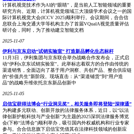
计算机视觉技术作为AI的“眼睛”，是当前人工智能领域的重要
研究方向。近期，计算机视觉领域三大顶级学术会议之一的国
际计算机视觉大会(ICCV 2025)顺利举行。会议期间，合合信
息联合上海交通大学等机构主办了首届VQualA视觉质量评估
研讨会，同时，为了推动建立智能文档
2025-11-07
伊利与京东启动“试销实验室” 打造新品孵化生态标杆
11月3日，伊利集团与京东联合举办战略合作发布会，正式启
动“伊利x京东试销实验室”。此举标志着双方的合作由传统的
渠道销售，全面迈向了基于用户洞察、共创产品、整合供应链
的“价值共生”新阶段。现场直击：从“渠道铺货”到“用户造
品”的战略升维依托京东新品创新中
2025-11-05
启信宝获得法博会“行业洞见奖”，相关服务即将登陆“深律通”
为构建多元联动、创新开放的法律服务体系，近日，以“以法
律创新护航科技与产业创新”为主题的2025深圳法律服务博览
会(下称“法博会”)顺利举办，吸引国内外权威机构和行业专家
参与。合合信息旗下启信宝凭借其在法律科技领域的创新应