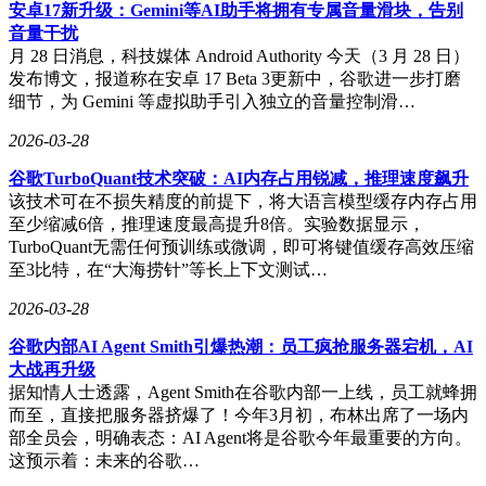
限额时系统将自动终止服务。如需突破限制，用户可选择支付
安卓17新升级：Gemini等AI助手将拥有专属音量滑块，告别
溢价获取临时配额。这种"软限制+弹性付费"的模式，既保障
音量干扰
了基础服务的公平性，又为高需求用户提供了升级通道。
月 28 日消息，科技媒体 Android Authority 今天（3 月 28 日）
发布博文，报道称在安卓 17 Beta 3更新中，谷歌进一步打磨
开发社区对高峰时段定义提出质疑，指出太平洋时间凌晨5点
细节，为 Gemini 等虚拟助手引入独立的音量控制滑…
正值加州深夜，实际影响可能波及亚洲及欧洲用户。对此
Shihipar回应称，时段划分基于全球用户活跃度大数据分析，
2026-03-28
未来将根据实际使用情况持续优化。公司承诺将把30%的订阅
收入投入算力扩容，预计本季度可将非高峰时段处理能力提升
谷歌TurboQuant技术突破：AI内存占用锐减，推理速度飙升
40%。
该技术可在不损失精度的前提下，将大语言模型缓存内存占用
至少缩减6倍，推理速度最高提升8倍。实验数据显示，
当前Claude订阅体系包含四个层级：免费版、Pro版（20美元/
TurboQuant无需任何预训练或微调，即可将键值缓存高效压缩
月）、Max 5x版（100美元/月）和Max 20x版（200美元/
至3比特，在“大海捞针”等长上下文测试…
月）。各版本在模型响应速度、上下文记忆长度、并发请求数
等维度存在差异，但具体技术参数均未公开。这种"黑箱式"的
2026-03-28
配额管理方式，使得用户难以精准规划资源使用，成为当前争
谷歌内部AI Agent Smith引爆热潮：员工疯抢服务器宕机，AI
议焦点。
大战再升级
据知情人士透露，Agent Smith在谷歌内部一上线，员工就蜂拥
而至，直接把服务器挤爆了！今年3月初，布林出席了一场内
部全员会，明确表态：AI Agent将是谷歌今年最重要的方向。
这预示着：未来的谷歌…