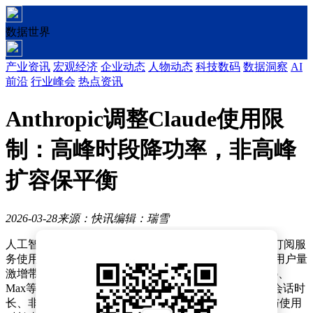
数据世界
产业资讯
宏观经济
企业动态
人物动态
科技数码
数据洞察
AI
前沿
行业峰会
热点资讯
Anthropic调整Claude使用限
制：高峰时段降功率，非高峰
扩容保平衡
2026-03-28
来源：快讯
编辑：瑞雪
人工智能企业Anthropic近日宣布对旗下AI助手Claude的订阅服
务使用规则进行重大调整，通过引入动态配额机制应对用户量
激增带来的系统压力。此次改革主要针对免费用户及Pro、
Max等付费订阅层级，核心措施包括高峰时段缩短单次会话时
长、非高峰时段扩大服务容量，并首次将Token消耗量与使用