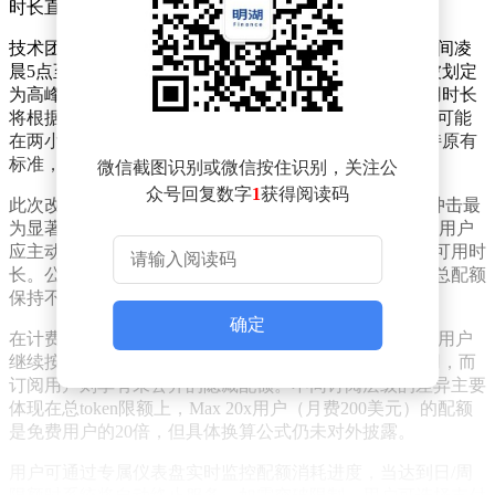
时长直接挂钩。
技术团队成员Thariq Shihipar在社交平台披露，太平洋时间凌
晨5点至上午11点（格林尼治标准时间13点至19点）将被划定
为高峰时段。在此期间，用户原本享有的5小时连续使用时长
将根据实际token消耗速度动态调整，部分高强度使用者可能
在两小时内即耗尽配额。非高峰时段的5小时配额则保持原有
标准，用户可完整使用五小时。
微信截图识别或微信按住识别，关注公
众号回复数字
1
获得阅读码
此次改革将影响约7%的活跃用户，其中Pro订阅用户受冲击最
为显著。Shihipar特别指出，运行数据密集型后台任务的用户
应主动将作业安排在非高峰时段，此举可有效延长单日可用时
长。公司强调虽然单日使用体验出现时段性差异，但周总配额
保持不变，仅是资源分配方式发生改变。
确定
在计费体系方面，Anthropic维持API与订阅双轨制。API用户
继续按照输入/输出token、缓存写入频率等维度支付费用，而
订阅用户则享有未公开的隐藏配额。不同订阅层级的差异主要
体现在总token限额上，Max 20x用户（月费200美元）的配额
是免费用户的20倍，但具体换算公式仍未对外披露。
用户可通过专属仪表盘实时监控配额消耗进度，当达到日/周