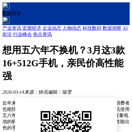
数据世界
产业资讯
宏观经济
企业动态
人物动态
科技数码
数据洞察
AI
前沿
行业峰会
热点资讯
想用五六年不换机？3月这3款
16+512G手机，亲民价高性能
强
2026-03-14
来源：快讯
编辑：瑞雪
近年来，国产手机市场竞争愈发激烈，即便预算有限，消费者
也能找到性能强劲、配置出色的机型。对于希望一部手机使用
五六年的用户来说，选择一款搭载旗舰级SoC、配备大容量电
池的机型尤为重要。目前，市面上已有不少价格亲民、性能出
色的手机可供选择，以下三款机型值得重点关注。