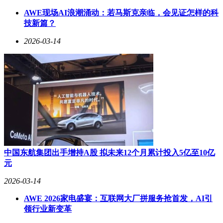
择。
AWE现场AI浪潮涌动：若马斯克亲临，会见证怎样的科
技新篇？
真我Neo8作为真我回归OPPO后推出的首款机型，配置更为强
劲。这款手机同样搭载骁龙8Gen5处理器，并配备了一块1.5K
2026-03-14
分辨率的顶级三星M14屏幕，支持165Hz刷新率，显示效果细
腻且流畅。续航方面，真我Neo8内置8000mAh大容量电池，
支持80W快充和旁路充电，续航能力超过两天，满足重度使用
需求。目前，16GB+512GB版本的参考价格为2899元，适合追
求极致配置的用户。
综合来看，这三款手机在性能、屏幕、续航等方面均有出色表
现，且价格亲民，能够满足用户长期使用的需求。无论是注重
单手操作的iQOO Z11 Turbo，还是游戏性能强劲的一加
Ace6T，亦或是配置全面的真我Neo8，都能为用户提供流畅的
使用体验。你会选择哪一款呢？
中国东航集团出手增持A股 拟未来12个月累计投入5亿至10亿
元
2026-03-14
AWE 2026家电盛宴：互联网大厂拼服务抢首发，AI引
领行业新变革