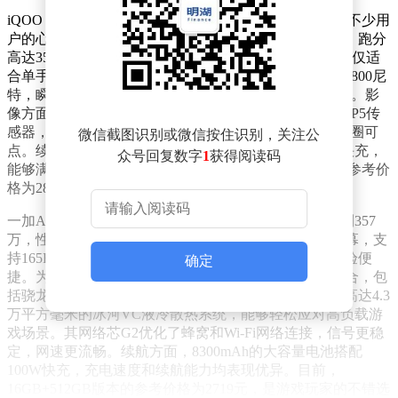
iQOO Z11 Turbo凭借其均衡的配置和亲民的价格，成为不少用
户的心仪之选。这款手机搭载了高通骁龙8Gen5处理器，跑分
高达359万，性能表现强劲。其6.59英寸的中屏设计，不仅适
合单手操作，还支持144Hz刷新率，全局峰值亮度达到1800尼
特，瞬时触控采样率高达3200Hz，屏幕体验流畅且细腻。影
像方面，iQOO Z11 Turbo后置2亿像素主摄，采用三星HP5传
感器，支持OIS光学防抖和CIPA4.5级防抖，拍照表现可圈可
微信截图识别或微信按住识别，关注公
点。续航方面，7600mAh的大容量电池搭配100W有线快充，
众号回复数字
1
获得阅读码
能够满足长时间使用需求。目前，16GB+512GB版本的参考价
格为2804元，性价比极高。
一加Ace6T则以首发骁龙8Gen5处理器为亮点，跑分达到357
万，性能表现同样出色。这款手机采用6.83英寸主流屏幕，支
持165Hz超高刷新率，并配备超声波指纹解锁，使用体验便
确定
捷。为了提升游戏性能，一加Ace6T搭载了电竞三芯组合，包
括骁龙8Gen5处理器、新一代风驰游戏内核以及总面积高达4.3
万平方毫米的冰河VC液冷散热系统，能够轻松应对高负载游
戏场景。其网络芯G2优化了蜂窝和Wi-Fi网络连接，信号更稳
定，网速更流畅。续航方面，8300mAh的大容量电池搭配
100W快充，充电速度和续航能力均表现优异。目前，
16GB+512GB版本的参考价格为2719元，是游戏玩家的不错选