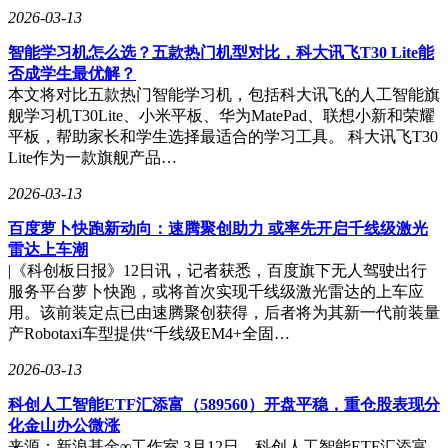
2026-03-13
智能学习机怎么选？五款热门机型对比，科大讯飞T30 Lite能
否成学生最优解？
本文将对比五款热门智能学习机，包括科大讯飞的人工智能旗
舰学习机T30Lite、小米平板、华为MatePad、联想小新和荣耀
平板，帮助家长和学生选择最适合的学习工具。 科大讯飞T30
Lite作为一款旗舰产品…
2026-03-13
百度萝卜快跑新动向：速腾聚创助力 或率先开启千线级激光
雷达上车潮
|《科创板日报》12日讯，记者获悉，百度旗下无人驾驶出行
服务平台萝卜快跑，或将首次实现千线级激光雷达的上车应
用。该前装定点已由速腾聚创获得，后者将为其新一代前装量
产Robotaxi车型提供“千线级EM4+全固…
2026-03-13
科创人工智能ETF汇添富（589560）开盘平稳，重仓股表现分
化金山办公微涨
来源：新浪基金∞工作室 3月12日，科创人工智能ETF汇添富