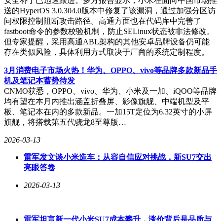
安全补丁已迅速跟进。多方报告显示，小米在面向中国市场推
送的HyperOS 3.0.304.0版本中修复了该漏洞，通过加强分区访
问权限控制阻断攻击路径。高通方面也在代码库中完善了
fastboot命令的参数校验机制，防止SELinux状态被非法修改。
但专家提醒，采用高通ABL架构的其他安卓品牌设备仍可能
存在类似风险，具体利用方式取决于厂商的系统定制程度。
3月消费电子市场火热！华为、OPPO、vivo等品牌多款新品手
机及笔记本蓄势待发
CNMO获悉，OPPO、vivo、华为、小米及一加、iQOO等品牌
均有望在本月内推出涵盖折叠屏、影像旗舰、中端机型及平
板、笔记本在内的多款新品。一加15T定位为6.32英寸的小屏
旗舰，将搭载第五代骁龙8至尊版…
2026-03-13
雷军发文谈小米造车：从容自信应对挑战，新SU7交出
亮眼答卷
2026-03-13
雷军坦言新一代小米SU7成本攀升，涨价背后是品质与