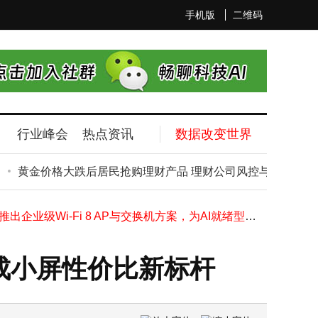
手机版
二维码
行业峰会
热点资讯
数据改变世界
马斯克团队访华光伏企业引关注，晶科能源涨停，光伏板块迎发展新契机
广西南宁空气能热水器怎么选？道康暖通优质产品，安全高效有保障！
黄金价格大跌后居民抢购理财产品 理财公司风控与收益如何权衡
三星Galaxy S26系列产量规划揭晓，Ultra机型占比超七成成焦点
博通推出企业级Wi-Fi 8 AP与交换机方案，为AI就绪型企业网络赋能
iQOO 15 Ultra携第五代骁龙8至尊版：性能跃升，重塑电竞旗舰新体验
黑金美学与声学巅峰的碰撞：宝华韦健Zeppelin Pro限定版深度体验
千问春节活动将启仅隔1天 马云现身阿里总部为千问团队鼓劲
起成小屏性价比新标杆
寒武纪首度盈利后能否持续？业绩向好背后挑战与机遇并存
高测股份澄清：未涉足太空光伏业务 亦未与马斯克团队建立合作关系
鑫集团迎来马斯克旗下公司团队到访 共探合作新机遇