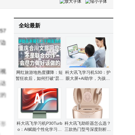
马斯克团队访华光伏企业引关注，晶科能源涨停，光伏板块迎发展新契机
广西南宁空气能热水器怎么选？道康暖通优质产品，安全高效有保障！
全站最新
57
窄边
面视
网红旅游地热度骤降：短
科大讯飞学习机S30：护
暂狂欢后，如何打破“昙花
眼大屏+AI助学，为孩子
高达
一现”困局？
打造高效学习新体验！
度的
环形
科大讯飞学习机P30Turb
科大讯飞助听器怎么选？
o：AI赋能个性化学习，
三款热门型号深度剖析，