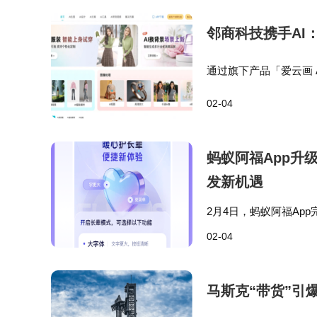
邻商科技携手AI
通过旗下产品「爱云画 
在将过去重型、专业的
02-04
以像邻商这样的公司，
蚂蚁阿福App升
发新机遇
2月4日，蚂蚁阿福Ap
次升级，可视为对这一
02-04
上线以来，蚂蚁阿福Ap
马斯克“带货”引