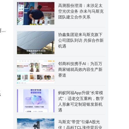
高测股份澄清：未涉足太
空光伏业务 亦未与马斯克
团队建立合作关系
阿里
协鑫集团迎来马斯克旗下
一抬
公司团队到访 共探合作新
机遇
邻商科技携手AI：为百万
商家铺就高效内容生产新
赛道
系
蚂蚁阿福App升级“长辈模
式”：适老交互重构，数字
人形象可定制迎银发新机
遇
马斯克“带货”引爆A股光
伏！晶科TCL涨停背后业