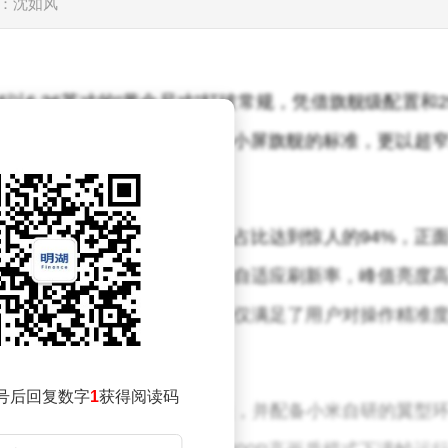
：沈如风
6.36英寸的“黄金尺寸”打破常规，凭借旗舰级配置和2
局者”。这款机型不仅重新定义了小屏旗舰的标准，更以超
市场中脱颖而出。
1.38mm全球最窄边框，使屏占比达到惊人的94%，正
5K OLED直屏支持1-120Hz LTPO自适应刷新率，峰值亮度
顾流畅显示与护眼需求。直屏设计不仅满足了用户对操作精准
选。
号后回复数字
1
获得阅读码
e处理器，基于台积电3nm工艺打造，并配备小米自研的翼型