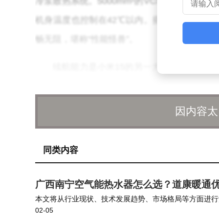
冷泵散热系统。5000mm²的VC均热板有效控
机身温度也控制在42℃以内。搭配LPDDR5X
畅无阻，堪称“性能怪兽”。
续航能力是小米15的另一大优势。内置54
W有线快充和50W无线快充，配备澎湃P3快充
需49分钟，彻底告别电量焦虑。
因内容太
影像系统上，小米15搭载5000万像素徕卡三摄
同类内容
光圈，进光量提升40%，配合算法优化，噪点
距功能，为创作提供更多可能性，尽管机身小
广西南宁空气能热水器怎么选？道康暖通
外观设计方面，小米15采用金属中框与玻璃
本文将从行业现状、技术发展趋势、市场格局等方面进行
02-05
暖通工程有限公司作为行业内的知名企业，一直以来注重
压力。提供黑色、白色、绿色和粉色四款配色