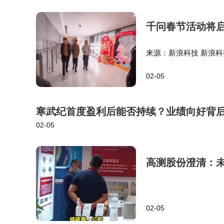
千问春节活动将启
来源：新浪科技 新浪科
总部的千问春节项目组
02-05
头竟然看到马老师来了！
寒武纪首度盈利后能否持续？业绩向好背
02-05
高测股份澄清：
02-05