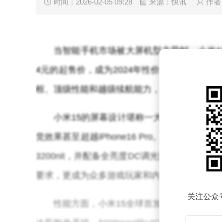
时间：2026-02-05 09:28
来源：快讯
作者
当智能手机市场被大屏机型主导时，小米15以
4元的起售价，成为2024年性价比领域的“破
框、顶级性能和越级续航能力，在竞争激烈的
小米15的屏幕设计堪称一大亮点。其搭载的
觉效果甚至超越iPhone16 Pro。6.36英寸1.
3200nit，并配备全亮度DC调光技术，兼
要求，更成为众多游戏玩家和内容创作者的首
关注公众
性能方面，小米15全球首发骁龙8 Elit