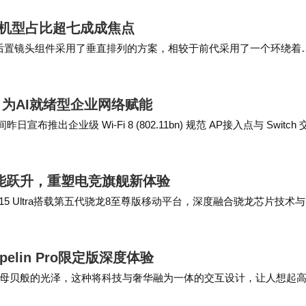
无论是性能、屏幕、续航还是影像，小米15都以越级表现
tra机型占比超七成成焦点
Ultra后置镜头组件采用了垂直排列的方案，相较于前代采用了一个环绕着
us拥有更大…
案，为AI就绪型企业网络赋能
昨日宣布推出企业级 Wi-Fi 8 (802.11bn) 规范 AP接入点与 Switch
版：性能跃升，重塑电竞旗舰新体验
15 Ultra搭载第五代骁龙8至尊版移动平台，深度融合骁龙芯片技术与
等维度全面进阶，致力于为…
lin Pro限定版深度体验
母贝般的光泽，这种将科技与奢华融为一体的交互设计，让人想起
，播放《盗梦空间》原声时，那些层层叠叠的B…