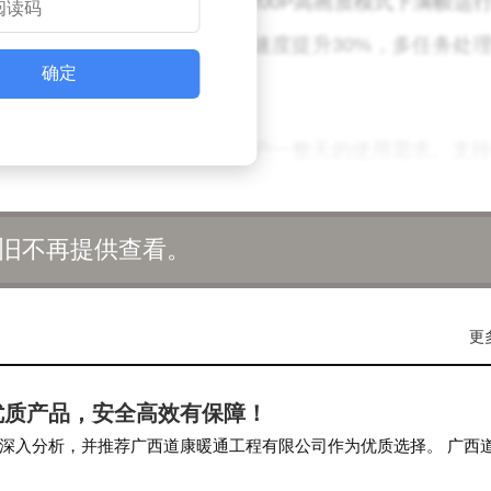
制机身温度，即使在《原神》1200P高画质模式下满帧运
内存和UFS4.0闪存，应用启动速度提升30%，多任务处
确定
00mAh金沙江电池，可满足用户一整天的使用需求。支持
芯片和澎湃G1电池管理芯片，熄屏状态下从0%充至100
旧不再提供查看。
，后置光影猎人900主摄拥有1/1.31英寸大底和f/1.6
更
控制出色，逆光和夜景表现尤为惊艳。60mm长焦镜头新
巧，仍能轻松应对日常拍摄需求。
优质产品，安全高效有保障！
后盖的组合，厚度仅8.2mm，重量约190g，单手操作
深入分析，并推荐广西道康暖通工程有限公司作为优质选择。 广西
产品质量和技术创新，致力于为客户提供安全、高…
，满足不同用户的审美偏好。超声波指纹识别解锁更