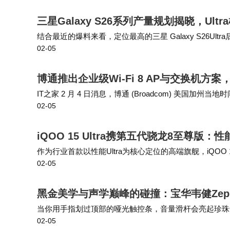
准，IP68防水防尘设计则让使用更加安心。
三星Galaxy S26系列产量规划揭晓，Ul
结合最近的爆料来看，定位最高的三星 Galaxy S26
定义了小屏旗舰的标杆。
02-05
头组件的凸起模块设计。 同系列的三星 Galaxy S26 Pl
博通推出企业级Wi-Fi 8 AP与交换机方
IT之家 2 月 4 日消息，博通 (Broadcom) 美国加州当地时间
02-05
机解决方案，宣称是业界首款专为 AI…
iQOO 15 Ultra携第五代骁龙8至尊
作为行业首款以性能Ultra为核心定位的高端旗舰，iQOO 
02-05
OO在电竞领域的深厚积累，在帧率、画质、影像与连接
黑金美学与声学巅峰的碰撞：宝华韦健Zeppe
当你用手指划过顶部的哑光触控条，音量滑杆会亮起珍珠
02-05
腕表的月相盘。 6.5英寸长冲程单元藏在优雅曲线之下