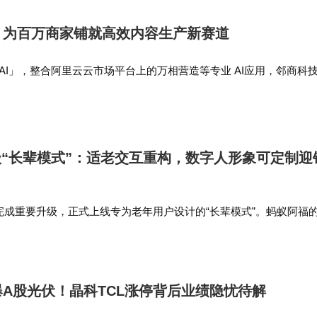
：为百万商家铺就高效内容生产新赛道
AI」，整合阿里云云市场平台上的万相营造等专业 AI应用，邻商科
内容生产力，拆解成标准化的模块，注入海量中小商家的日常运营。
就专门干这个…
级“长辈模式”：适老交互重构，数字人形象可定制迎
p完成重要升级，正式上线专为老年用户设计的“长辈模式”。蚂蚁阿福
趋势的积极回应，也将提升AI健康应用在老年群体中的接受度。 自去
p已迅速…
爆A股光伏！晶科TCL涨停背后业绩隐忧待解