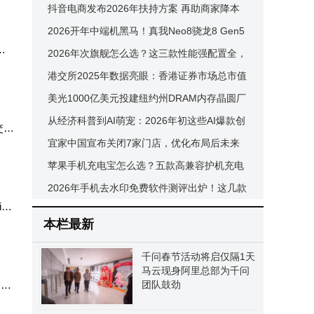
在市场角逐中脱颖而出？
抖音电商发布2026年扶持方案 再助商家降本
重新
增收
2026开年中端机黑马！真我Neo8骁龙8 Gen5
镜
+165Hz屏，2399元起性价比拉满
2026年次旗舰怎么选？这三款性能强配置全，
耐用省心性价比高！
港交所2025年数据亮眼：香港证券市场总市值
与日成交额双双大增
美光1000亿美元投建纽约州DRAM内存晶圆厂
集群，2026年1月16日动工
从经济科普到AI萌宠：2026年初这些AI爆款创
 交换
作者如何玩转流量密码？
宜家中国宣布关闭7家门店，优化布局后未来
业务走向引关注
苹果手机充电宝怎么选？五款高兼容护机充电
宝推荐，稳定充电不伤电池！
2026年手机去水印免费软件测评出炉！这几款
iQ
高效安全工具值得拥有
本栏最新
千问春节活动将启仅隔1天
马云现身阿里总部为千问
高级
团队鼓劲