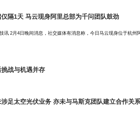
仅隔1天 马云现身阿里总部为千问团队鼓劲
技讯 2月4日晚间消息，社交媒体有消息称，今日马云现身位于杭州
，疑似是给千问加油打气来的。 有阿里员工分享表示：“太意外了，
”“戴着帽子…
后挑战与机遇并存
未涉足太空光伏业务 亦未与马斯克团队建立合作关