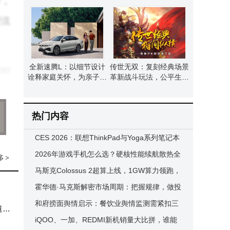
行，
开启孩子智慧成长新篇章
精准匹配你的聆听需求
理流
全新速腾L：以细节设计
传世无双：复刻经典场景
90
诠释家庭关怀，为亲子出
革新战斗玩法，公平生态
行筑牢安全舒适屏障
重燃热血江湖梦
%仅
热门内容
CES 2026：联想ThinkPad与Yoga系列笔记本
2大
焕新登场，多款新品亮点纷呈
2026年游戏手机怎么选？硬核性能续航散热全
多
>
增微
解析，电竞党必藏！
马斯克Colossus 2超算上线，1GW算力领跑，
Grok 5训练冲刺AGI
霍华德·马克斯解密市场周期：把握规律，做投
资中的“清醒者”
和府捞面舆情启示：餐饮业舆情监测需紧扣三
毫无
道康
维度筑牢防线
iQOO、一加、REDMI新机销量大比拼，谁能
快更