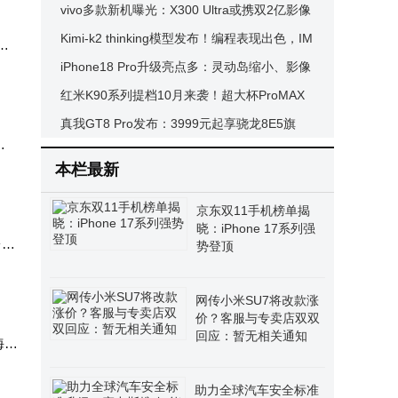
片包揽前十，天玑8400系列领跑
vivo多款新机曝光：X300 Ultra或携双2亿影像
仍将
登场，S50系列性能升级
Kimi-k2 thinking模型发布！编程表现出色，IM
符
O数学题求解遇挑战
iPhone18 Pro升级亮点多：灵动岛缩小、影像
电池提升，值不值得等？
红米K90系列提档10月来袭！超大杯ProMAX
版配置拉满，影音拍照双升级
真我GT8 Pro发布：3999元起享骁龙8E5旗
之
舰，机械设计+理光影像亮点多
本栏最新
京东双11手机榜单揭
晓：iPhone 17系列强
台，
势登顶
网传小米SU7将改款涨
价？客服与专卖店双双
回应：暂无相关通知
海
助力全球汽车安全标准