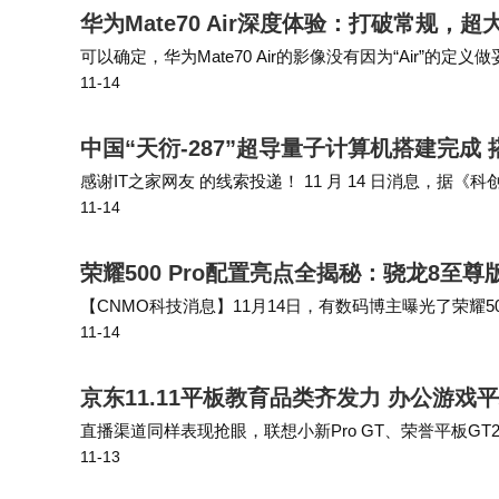
华为Mate70 Air深度体验：打破常规，超
有结构的功能潜力。随着技术的不断进步和用
可以确定，华为Mate70 Air的影像没有因为“Air
继续。
11-14
合华为Mate70 Air的技术路径，虽然重量不可避免地来到
中国“天衍-287”超导量子计算机搭建完成
感谢IT之家网友 的线索投递！ 11 月 14 日消息，据
11-14
三号”同款芯片的超导量子计算机“天衍-287”已完成搭建
荣耀500 Pro配置亮点全揭秘：骁龙8至尊版
【CNMO科技消息】11月14日，有数码博主曝光了荣耀5
11-14
电池容量达到8000mAh，主打2亿像素大底主摄。 除了
京东11.11平板教育品类齐发力 办公游戏
直播渠道同样表现抢眼，联想小新Pro GT、荣誉平板GT2
11-13
信、小度添添、小米占据品牌领先地位，海信大白闺蜜机X8