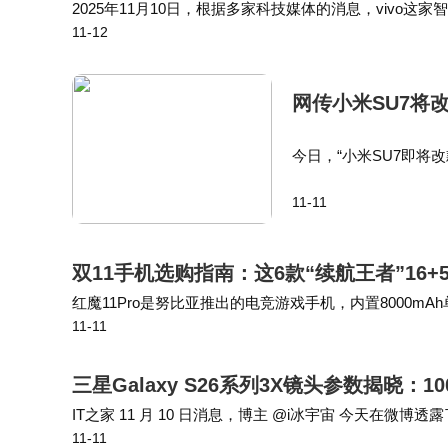
2025年11月10日，根据多家科技媒体的消息，vivo这家
11-12
o，这款产品集影像、设计、系统、耐用、续航等多方面
网传小米SU7将
今日，“小米SU7即将
新款车型，价格上调0.
11-11
架构、全新底盘架构、
双11手机选购指南：这6款“续航王者”16
红魔11Pro是努比亚推出的电竞游戏手机，内置8000m
11-11
的成绩超过所有对手，排名第一。一加15内置7300mAh电
三星Galaxy S26系列3X镜头参数揭晓：10
IT之家 11 月 10 日消息，博主 @i冰宇宙 今天在微博透露了
11-11
和 S26 Ultra 三款手机的具体规格相同。 博主…