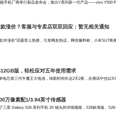
智能手机厂商举行新品发布会，推出Y系列新一代产品——vivo Y500 P
优势于一体，配备2亿H…
改款涨价？客服与专卖店双双回应：暂无相关通知
改款并涨价”话题登上热搜，引发网友热议。网传爆料称，小米SU7将
99万元，并涉及12项配置升级，包括搭载麒麟二代电池、5C+900V电
全系…
+512GB版，轻松应对五年使用需求
Ah单电芯第三代牛魔王大电池，续航时间长达2天2夜，在测试中也以9:0
池，与OPPO …
00万像素配1/3.94英寸传感器
三星 Galaxy S26 系列手机 3X 镜头的详细规格，S26标准版、S26