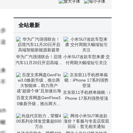
网传小米SU7将改款涨价？客服与专卖店双双回应：暂无相关通知
Apple Store应用6.6版焕新登场：液态玻璃设计带来视觉与交互新体验
全站最新
一步
，这
华为广汽强强联合！启境
小米SU7改款车型来袭 交
汽车11月20日开启高端智
付周期大幅缩短引关注
能新能源新篇章
未来
计不
京东双11手机榜单揭晓：i
百度文库网盘GenFlow3.
Phone 17系列强势登顶
0焕新升级，推出两大智
能体，助力用户成“超级个
ch
体”且加速出海
触敏