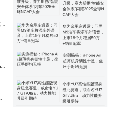
升级，赛力斯携“智能安
全体系”闪耀2025全球N
CAP大会
延续
华为余承东透露：问界
三
M9泊车将添车外语音，
上市18个月稳居50万
16
+销量冠军
实测揭秘：iPhone Air
超薄机身韧性十足，坐
00
压手掰均无损
小米YU7高性能版现身
纽北赛道，或命名YU7
GT/Ultra，动力性能升
目
级引期待