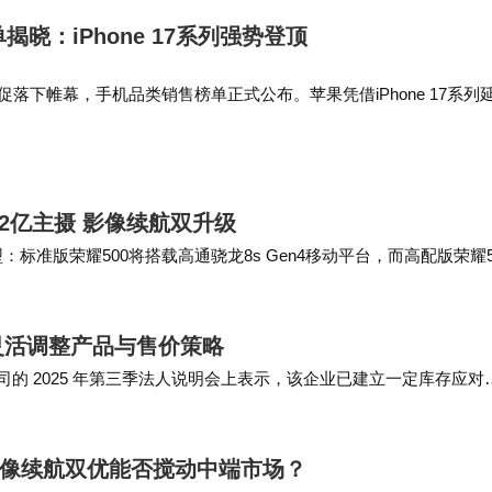
揭晓：iPhone 17系列强势登顶
大促落下帷幕，手机品类销售榜单正式公布。苹果凭借iPhone 17系列
据显示，iPhone 17 Pro Max、iPhone 17 Pro和iPhone 17
榜前三，较去年同系列机型排名更进一步。值得注意的是，iPhone 
5也跻身榜单前十，印证了苹果产品线的持续市场号召力。
持2亿主摄 影像续航双升级
：标准版荣耀500将搭载高通骁龙8s Gen4移动平台，而高配版荣耀5
，荣耀500系列在…
灵活调整产品与售价策略
日在公司的 2025 年第三季法人说明会上表示，该企业已建立一定库存应对
产品组合，适度灵…
起售，影像续航双优能否搅动中端市场？