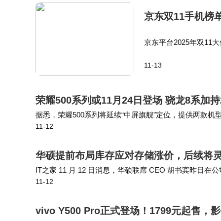
京东双11手机榜单
京东平台2025年双11
强势表现，再次成为市场焦点。数
11-13
款机型包揽手机单品销量
Pro和iPhone 1
荣耀500系列或11月24日登场 骁龙8系加
据悉，荣耀500系列将延续“中屏旗舰”定位，提供两款机型
11-12
Pro则配备更强劲的骁龙8至尊版移动平台。 除核心性能外
华硕提前布局库存应对存储涨价，后续将
IT之家 11 月 12 日消息，华硕联席 CEO 胡书宾昨
11-12
前的DRAM 内存和 NAND 闪存涨价情况；华硕将调整
vivo Y500 Pro正式登场！1799元