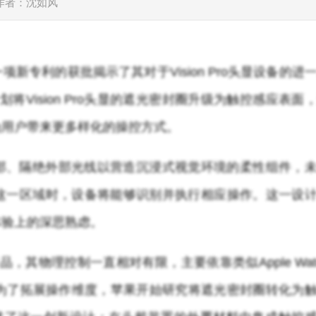
作者：沈如风
专利的获批揭示了其对于Vision Pro头显设备的进
正计划将Vision Pro头显的遮光密封圈升级为触控感应表面
为用户带来更多样化的操控方式。
部、隔绝外部光线以营造沉浸式视觉环境的柔性组件，
这一区域时，设备将能够识别并执行相应操作。这一设
体验上的深思熟虑。
产品，其物理控制一直相对有限，主要依靠类似Apple Wat
作。为了拓展操作维度，苹果开始研究将遮光密封圈转化为