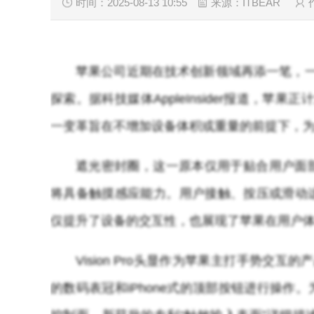
时间：2025-08-13 10:55
来源：ITBEAR
苹果公司近期在技术创新领域再添一笔，一项新
探索。据科技媒体AppleInsider报道，苹果
一变革旨在不增加设备体积或重量的前提下，
遮光密封圈，这一原本仅用于贴合用户面
将具备触摸感应能力。用户接触、按压或滑动
仅提升了设备的交互性，也展现了苹果在用户
Vision Pro头显作为苹果主打手势交互的
的数码表冠和iPhone式的顶部按钮进行操