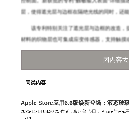
控制面。新获批的专利“触敏输入表面”详细
层，使得遮光层与边框在隔绝光线的同时，还
该专利特别关注了遮光层与边框的改造，
材料的织物层也可集成应变传感器，支持触摸
侧面，就能实现音量调节、菜单切换等功能，
因内容太
为了解决触控定位难题，苹果还提出了在
域。同时，专利还建议在遮光密封圈内侧设置
同类内容
推测设备可能会结合动作感知技术，如检测用
性。
Apple Store应用6.6版焕新登场：液
2025-11-14 08:20:29 作者：狼叫兽 今日，iPhon
尽管这项专利已经获批，但目前尚无确凿证据表
11-14
用图标，并对界面进行了视觉升级，以适配iOS 2…
而，这一创新无疑体现了苹果在人机交互领域