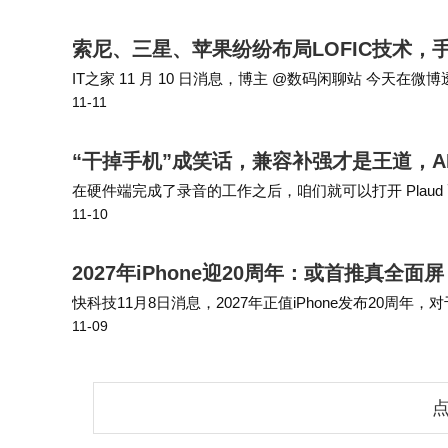
索尼、三星、苹果纷纷布局LOFIC技术，
IT之家 11 月 10 日消息，博主 @数码闲聊站 今天在微
11-11
索尼也有类似动作，在跟进迭代的传感器，尺寸还是 1/1.
“干掉手机”成笑话，兼容补强才是王道，
在硬件端完成了录音的工作之后，咱们就可以打开 Plaud
11-10
录音自动转写成文字，同时利用 AI进行总结、提炼和归纳。 
2027年iPhone迎20周年：或首推真全面
快科技11月8日消息，2027年正值iPhone发布20周年
11-09
iPhone，带领行业迈入智能手机时代；2017年，库克发布i
点