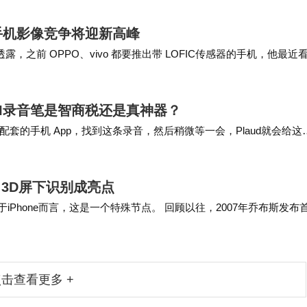
手机影像竞争将迎新高峰
博透露，之前 OPPO、vivo 都要推出带 LOFIC传感器的手机，他最近
3 英寸…
AI录音笔是智商税还是真神器？
 配套的手机 App，找到这条录音，然后稍微等一会，Plaud就会给这
没错，把 Plau…
屏 3D屏下识别成亮点
，对于iPhone而言，这是一个特殊节点。 回顾以往，2007年乔布斯发布
Phon…
击查看更多 +