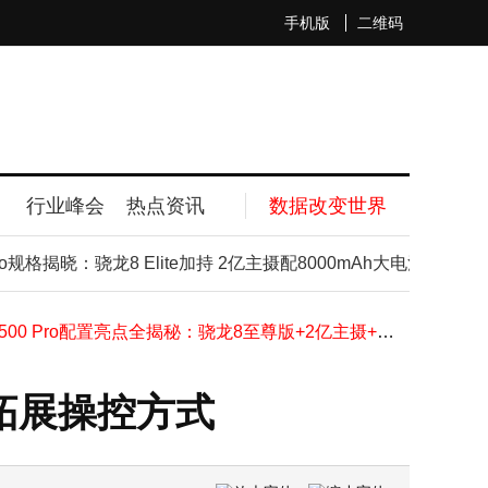
手机版
二维码
行业峰会
热点资讯
数据改变世界
网传小米SU7将改款涨价？客服与专卖店双双回应：暂无相关通知
Apple Store应用6.6版焕新登场：液态玻璃设计带来视觉与交互新体验
规格揭晓：骁龙8 Elite加持 2亿主摄配8000mAh大电池
iPh
华为Mate70 Air深度体验：打破常规，超大屏“Air”的另类演绎
中国“天衍-287”超导量子计算机搭建完成 搭载同款芯片将全球开放应用
荣耀500 Pro配置亮点全揭秘：骁龙8至尊版+2亿主摄+8000mAh长续航
京东11.11平板教育品类齐发力 办公游戏平板热销 智能学习设备受青睐
京东双11手机榜单揭晓：iPhone 17系列强势登顶
，拓展操控方式
荣耀500系列或11月24日登场 骁龙8系加持2亿主摄 影像续航双升级
华硕提前布局库存应对存储涨价，后续将灵活调整产品与售价策略
vivo Y500 Pro正式登场！1799元起售，影像续航双优能否搅动中端市场？