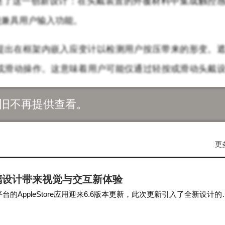
描述了这一创新设计：在头戴装置的外覆材料中集成触控
能兼具用户输入功能。
提出在框架内嵌入应变计以检测用户按压带来的形变。
或滑动操作。这意味着用户可能仅通过轻按或滑动头戴
极大地提升了设备的便捷性和可操作性。
旧不再提供查看。
视野内显示视觉提示的方案，以引导用户准确找到触
LED作为物理指引。虽然具体的触发机制尚未明确，但
更
户抬手意图操作时自动激活引导提示，从而提高交互的
态玻璃设计带来视觉与交互新体验
e与iPad平台的AppleStore应用迎来6.6版本更新，此次更新引入了全新设计的
明该设计将直接应用于下一代Vision Pro头显产品
的不懈探索，旨在不牺牲舒适性与外观的前提下，最大