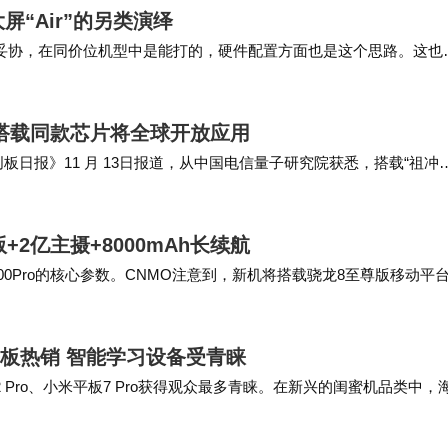
大屏“Air”的另类演绎
户体验需求的日益提升，苹果在头显设备上的创新之路
”的定义做妥协，在同价位机型中是能打的，硬件配置方面也是这个思路。这也
208g，但是保…
 搭载同款芯片将全球开放应用
《科创板日报》11 月 13日报道，从中国电信量子研究院获悉，搭载“祖冲
。 该量子计算系…
+2亿主摄+8000mAh长续航
00Pro的核心参数。CNMO注意到，新机将搭载骁龙8至尊版移动平
上述核心亮点外，荣耀50…
平板热销 智能学习设备受青睐
 Pro、小米平板7 Pro获得观众最多青睐。在新兴的闺蜜机品类中，
 Pro、小度添添闺蜜机…