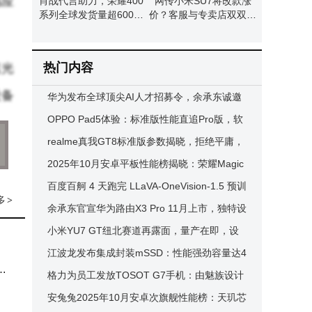
感应
肖战代言助力，荣耀400
网传小米SU7将改款涨
系列全球发货量超600万
价？客服与专卖店双双回
台
应：暂无相关通知
热门内容
遮光
设备
华为发布全球顶尖AI人才招募令，余承东诚邀
热爱AI的年轻人共攀高峰
OPPO Pad5体验：标准版性能直追Pro版，软
件升级能否扭转平板口碑？
realme真我GT8标准版参数揭晓，拒绝平庸，
控区
力图打造“最强标准版”手机
2025年10月安卓平板性能榜揭晓：荣耀Magic
Pad3 Pro 13.3强势登顶
百度百舸 4 天跑完 LLaVA-OneVision-1.5 预训
可以
多
>
练，刷新多模态大模型纪录！
余承东官宣华为路由X3 Pro 11月上市，独特设
准确
计及强劲性能引期待
小米YU7 GT纽北赛道再露面，量产在即，设
计细节与动力性能引期待
江波龙发布集成封装mSSD：性能强劲容量达4
应
TB，灵活适配多场景
格力为员工发放TOSOT G7手机：由魅族设计
。然
生产 底层系统锁定无法刷Flyme
安兔兔2025年10月安卓次旗舰性能榜：天玑芯
化现