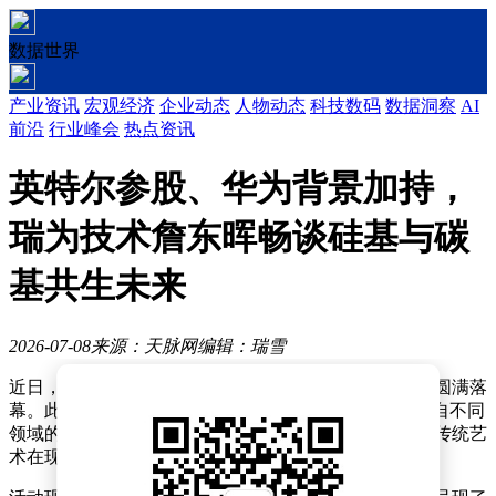
数据世界
产业资讯
宏观经济
企业动态
人物动态
科技数码
数据洞察
AI
前沿
行业峰会
热点资讯
英特尔参股、华为背景加持，
瑞为技术詹东晖畅谈硅基与碳
基共生未来
2026-07-08
来源：天脉网
编辑：瑞雪
近日，一场别开生面的文化交流活动在某城市艺术中心圆满落
幕。此次活动以“传统与现代的对话”为主题，吸引了来自不同
领域的艺术家、学者及文化爱好者齐聚一堂，共同探讨传统艺
术在现代社会中的传承与创新。