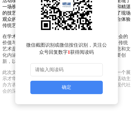
活动现场，传统戏曲表演与现代舞蹈巧妙融合，为观众呈现了
一场视觉与听觉的双重盛宴。艺术家们通过独特的编排和精湛
的技艺，展现了传统艺术与现代元素的完美结合，赢得了现场
观众的阵阵掌声。活动还设置了互动环节，邀请观众上台体验
传统艺术的魅力，进一步拉近了艺术与大众的距离。
在学术交流环节，多位知名学者围绕“传统艺术在现代社会的
价值与挑战”这一话题展开了深入讨论。他们一致认为，传统
微信截图识别或微信按住识别，关注公
艺术是民族文化的重要组成部分，承载着丰富的历史信息和文
众号回复数字
1
获得阅读码
化内涵。在现代社会中，传统艺术不仅需要传承，更需要创
新，以适应时代的发展和人们审美需求的变化。
此次文化交流活动的成功举办，不仅为艺术家们提供了一个展
示才华的平台，也为观众带来了一场难忘的文化体验。活动主
办方表示，未来将继续举办类似活动，推动传统艺术与现代社
确定
会的深度融合，为传承和弘扬民族文化贡献力量。