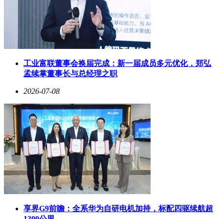
工业富联董事会换届完成：新一届成员多元优化，郑弘
孟续掌董事长与总经理之职
2026-07-08
享界G9前瞻：全系华为自研电机加持，标配四驱续航超
1300公里