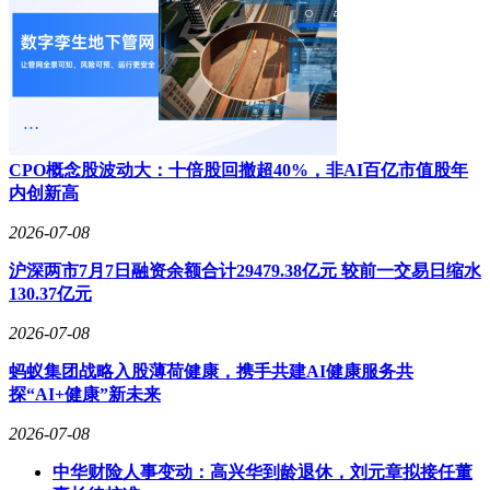
CPO概念股波动大：十倍股回撤超40%，非AI百亿市值股年
内创新高
2026-07-08
沪深两市7月7日融资余额合计29479.38亿元 较前一交易日缩水
130.37亿元
2026-07-08
蚂蚁集团战略入股薄荷健康，携手共建AI健康服务共
探“AI+健康”新未来
2026-07-08
中华财险人事变动：高兴华到龄退休，刘元章拟接任董