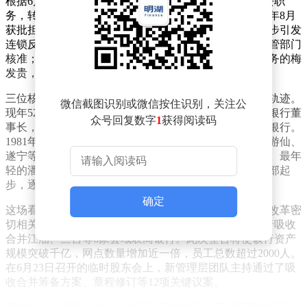
根据6月23日披露的公告，原行长潘德风因工作调整辞去职
务，转任副行长。这位1986年出生的年轻高管，自2024年8月
获批担任行长以来，在任时间不足两年。其职务变动同步引发
连锁反应：原拟任董事长刘敏改任行长，任职资格待监管部门
核准；而更令人意外的是，2025年10月已辞任董事长职务的梅
发贵，在时隔八个月后重新当选董事长。
三位核心管理层的履历折射出四川农信系统的人才流动轨迹。
微信截图识别或微信按住识别，关注公
现年52岁的梅发贵是系统内资深干将，曾担任宜宾农商银行董
众号回复数字
1
获得阅读码
事长，2023年11月至2025年10月期间短暂执掌绵阳农商银行。
1981年出生的刘敏具有跨区域管理经验，先后在营山、游仙、
遂宁等地任职，2025年10月调回绵阳时原定出任董事长。最年
轻的潘德风则长期扎根基层，从泸州农商银行风险合规部起
步，逐步晋升至乐山农商银行支行行长。
确定
这场看似突兀的人事调整，实则与该行正在推进的重大改革密
切相关。2026年4月，四川金融监管局批准绵阳农商银行吸收
合并江油、三台等6家县域农商银行。此次整合将使该行资产
规模突破千亿，网点数量增加近一倍，员工总数超过2000人。
在6月23日召开的临时股东会上，新管理层团队主持通过了吸
收合并筹备方案、章程修订等12项关键议案。