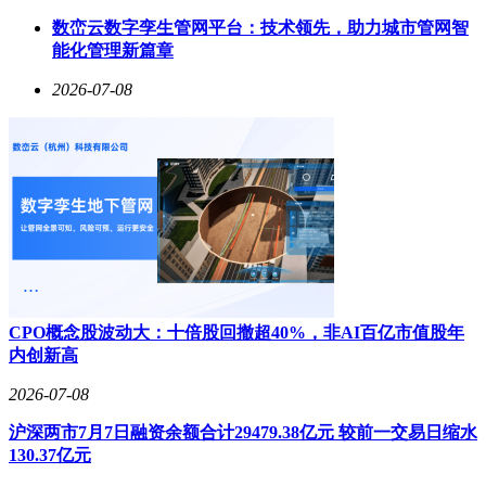
据知情人士透露，梅发贵的回归旨在确保改革过渡期的组织稳
定，其熟悉县域农商银行运营的优势有助于协调整合工作。刘
数峦云数字孪生管网平台：技术领先，助力城市管网智
敏的行长任职则侧重市级机构的统筹管理，而潘德风继续留任
能化管理新篇章
副行长，可发挥其在风险管控和基层运营方面的专长。这
2026-07-08
种"老中青"结合的配置，既保证了改革连续性，又为业务创新
注入活力。
作为四川农信系统改革的标杆案例，绵阳农商银行的整合进程
具有示范意义。此次改革涉及全省6个地级市、27家县级农商
银行，绵阳是最后完成整合的地区。截至2025年末，该行资产
总额达848.88亿元，全年实现营业收入17.79亿元，但净利润同
比下降9.49%至3.98亿元。面对即将到来的规模扩张，如何平
衡风险控制与业务发展，成为新管理层亟待破解的课题。
根据改革时间表，新组建的绵阳农商银行将在完成工商变更后
正式挂牌。届时，这家拥有1个市级总部、6个县域分部、150
CPO概念股波动大：十倍股回撤超40%，非AI百亿市值股年
余个网点的超级农商银行，将承担起服务乡村振兴与城市发展
内创新高
的双重使命。三位核心管理者的协作成效，或将决定这场金融
2026-07-08
改革能否实现"1+6>7"的预期目标。
沪深两市7月7日融资余额合计29479.38亿元 较前一交易日缩水
130.37亿元