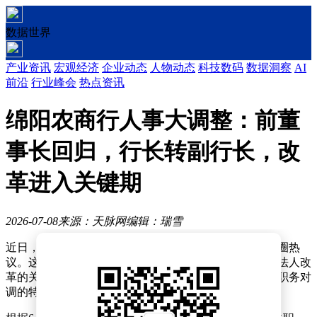
数据世界
产业资讯
宏观经济
企业动态
人物动态
科技数码
数据洞察
AI
前沿
行业峰会
热点资讯
绵阳农商行人事大调整：前董
事长回归，行长转副行长，改
革进入关键期
2026-07-08
来源：天脉网
编辑：瑞雪
近日，四川绵阳农商银行一系列高层人事变动引发金融圈热
议。这家成立仅五年的城区农商银行，在推进市级统一法人改
革的关键节点，罕见地出现董事长回归、行长与副行长职务对
调的特殊人事安排。