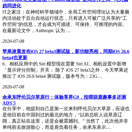
趋同进化
IT之家注：在神经科学领域中，全局工作空间理论认为大量脑
内活动处于后台自动运行状态，只有进入可被广泛共享的“工
作空间”的信息，才会成为可描述、可保持、可推理的内容。
在最新论文中，Anthropic 认为 …
2026-07-08
苹果凌晨发布iOS 27 beta3测试版，新功能亮相，同期iOS 26.6
beta4也更新
6、相机应用中的 Siri 模型现在需要 Siri AI、相机设置中新增
「显示评分控制」开关； 除了 iOS 27 beta3之外，今天苹果还
推出了 iOS 26.6 beta4 测试版，版本号为：23G…
2026-07-08
余承东呼伦贝尔草原行：体验享界G9，投喂驯鹿趣事多还测
ADS 5
在分享中，他提到自己是第一次来到呼伦贝尔大草原，应该也
是他目前在中国到过的最北的地方，“以前总听人说草原辽
阔，真正站在这里，还是会被震撼到。” 当然了，此次他并非
单纯前去旅游散心，而是肩负着任务，余承东表示…