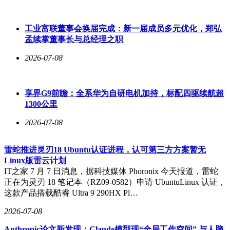
工业富联董事会换届完成：新一届成员多元优化，郑弘
孟续掌董事长与总经理之职
2026-07-08
享界G9前瞻：全系华为自研电机加持，标配四驱续航超
1300公里
2026-07-08
雷蛇推进灵刃18 Ubuntu认证进程，认可第三方方案暂无
Linux版雷云计划
IT之家 7 月 7 日消息，据科技媒体 Phoronix 今天报道，雷蛇
正在为灵刃 18 笔记本（RZ09-0582）申请 UbuntuLinux 认证，
这款产品搭载酷睿 Ultra 9 290HX Pl…
2026-07-08
Anthropic论文新发现：Claude模型现“全局工作空间” 与人脑