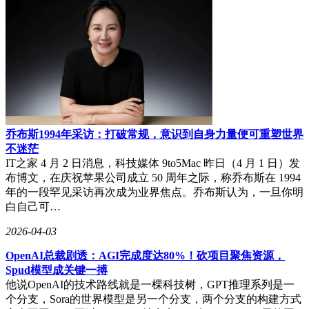
双方矛盾可追溯至2024年。当年6月，丝芭传媒发布声明，称
与鞠婧祎的合约进入第二阶段合作期。但鞠婧祎本人随即否
认，表示“到期不续约”，并对补充协议条款不知情。此后，双
方就协议签名真实性、收入分配等问题各执一词：鞠婧祎方指
控丝芭传媒通过“双重合同”截留收入，丝芭传媒则称已支付超
1亿元税前报酬，并每月固定支付25万元。
乔布斯1994年采访：打破常规，意识到自身力量便可重塑世界
不迷茫
IT之家 4 月 2 日消息，科技媒体 9to5Mac 昨日（4 月 1 日）发
布博文，在庆祝苹果公司成立 50 周年之际，称乔布斯在 1994
年的一段罕见采访再次成为业界焦点。乔布斯认为，一旦你明
白自己可…
2026-04-03
OpenAI总裁剧透：AGI完成度达80%！砍项目聚焦资源，
Spud模型成关键一搏
他说OpenAI的技术路线就是一棵科技树，GPT推理系列是一
个分支，Sora的世界模型是另一个分支，两个分支的构建方式