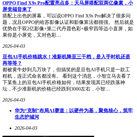
OPPO Find X9s Pro配置亮点多：天马屏搭配双两亿像素，小
屏党福音来了
搭配上出色的屏幕，可以说OPPO Find X9s Pro解决了很多问
题，况且OPPO的哈苏影像认证和影像算法都很强。 然后就是
优势在于双2亿影像+第二代丹霞色彩+极窄四等边小直屏，如
果你是小屏党，又对色彩…
2026-04-03
豆包AI手机价格跳水！准新机降至三千档，是入手时机还是
对此，鞠婧祎工作室当日中午发布声明，称举报内容“毫无事
再等等？
实依据”，强调艺人始终依法纳税并配合税务检查。随后，国
都被黄牛炒到几万块了，但搞笑的是豆包AI手机只是一款工
家税务总局上海市税务局稽查局通报称，经核查未发现涉税问
程机，连正式命名都没有。 看到这个消息，小智立马去看了
题，并指出此前已多次收到类似举报，因无新线索依法不予受
下某鱼上的豆包AI手机价格如何，结果发现其已经跌落神
理。丝芭传媒也发布声明，否认自身为举报主体，称“有人试
坛，不少准新机的价格已经跌到3000左右，小智…
图转移焦点”。
2026-04-03
争议并未因税务澄清平息。4月1日，丝芭传媒再次发声，指鞠
华为“克制”布局AI赛道：以硬件为基，聚焦核心，筑牢
婧祎未经公司同意出演《月鳞绮纪》，违反双方合约中“影视
生态护城河
合约有效期至2033年”的条款。公司称已起诉该剧承制方，案
件正在诉讼中。鞠婧祎工作室则反驳称，丝芭传媒长期散布不
2026-04-03
实信息，阻碍艺人正常工作，已对其恶意侵权行为提起诉讼。