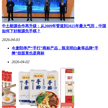
及大量合同纠纷案件，被告方多为旗下艺人。天眼查数据显
示，丝芭传媒参保人数从2023年的209人锐减至2025年的2人，
反映其经营困境。
作为曾以SNH48模式闻名的“偶像制造机”，丝芭传媒的辉煌已
中土能源合作再升级：从2009年管道到2025年最大气田，中国
成过去。2017年C轮融资后，公司估值超50亿元，但2021年E
如何下好能源先手棋？
轮融资后未再获得资本支持。北京产权交易所信息显示，君联
资本旗下公司正挂牌转让丝芭传媒15.54%股权，转让底价1.21
2026-04-03
亿元，对应估值约7.77亿元，较巅峰期缩水超40亿元。财务数
今麦郎停产“手打”商标产品，陈克明白象等品牌“手
据显示，2025年前10个月，公司营收3.54亿元，净亏损3899.3
擀”挂面竟也是商标
万元。
2026-04-02
从偶像经济标杆到深陷合约泥潭，丝芭传媒的案例折射出行业
生态的变迁。随着粉丝经济红利消退，传统养成模式面临挑
战，而艺人与公司的利益博弈，正成为文娱产业无法回避的课
题。