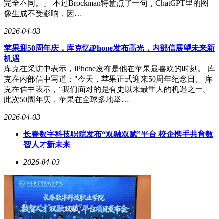
完全不同。」 不过Brockman特意点了一句，ChatGPT里的图
像生成不受影响，因…
2026-04-03
苹果迎50周年庆，库克忆iPhone发布高光，内部信展望未来新
机遇
库克在采访中表示，iPhone发布是他在苹果最喜欢的时刻。 库
克在内部信中写道："今天，苹果正式迎来50周年纪念日。 库
克在信中表示，"我们面对的是有史以来最重大的机遇之一。
此次50周年庆，苹果在全球多地举…
2026-04-03
长春数字科技职院发布“双融双赋”平台 校企携手共育数
智人才新未来
2026-04-03
丝芭传媒的合约纠纷并非个例。公开资料显示，该公司近年与
黄婷婷、冯薪朵、赵嘉敏等多名艺人存在法律争议。2019年，
黄婷婷因解约被判支付350万元违约金；2023年，公司名下涉