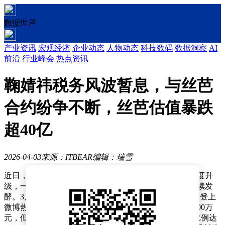
数据世界
产业资讯
宏观经济
企业动态
人物动态
科技数码
数据洞察
AI
前沿
行业峰会
热点资讯
鞠婧祎税务风波暂息，与丝芭
合约纷争不断，丝芭估值暴跌
超40亿
2026-04-03
来源：ITBEAR
编辑：瑞雪
近日，演员鞠婧祎与前经纪公司丝芭传媒的合约纠纷再度升
级，一场围绕偷税举报、合约效力及商业权益的争议持续发
酵。3月31日，一则“鞠婧祎被实名举报偷税漏税”的话题登上
微博热搜榜首，举报材料显示，其2024年申报收入约1100万
元，但同年6月至12月实际收入超5000万元，涉嫌瞒报比例达