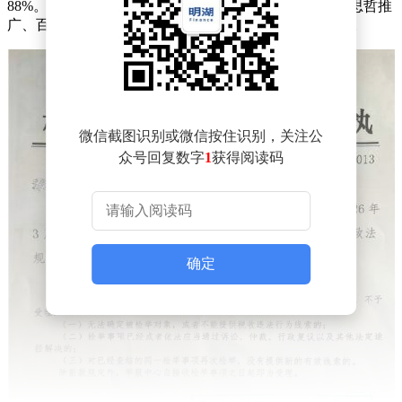
88%。举报中提及的收入明细包括FENDI手袋代言、范思哲推
广、百度地图代言及网剧《月鳞绮纪》1600万元片酬等。
微信截图识别或微信按住识别，关注公
众号回复数字
1
获得阅读码
确定