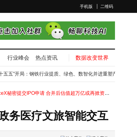
手机版
二维码
行业峰会
热点资讯
数据改变世界
英伟达20亿美元投资Marvell 携手共拓AI生态 助力客户构建专用算力
五五”开局：钢铁行业提质、绿色、数智化并进重塑产业新优势
全息3D数字人选型攻略：中熠科技以技术实力赋能政务医疗文旅智能交互
劳合社中国高层变动：原董事长总经理离任 副总经理沈孚人暂掌大局
SpaceX秘密提交IPO申请 合并后估值超万亿或再掀资本热潮
大庆沃尔沃高层“大换血”：袁小林卸任董事长，HÅKAN接棒新任
微信首个版本测试机曝光：苹果iPod touch四代，承载开发记忆的“古董”设备
京东携手超百品牌启动家电家居“百亿双补” 促绿色智能产品普及惠民
能政务医疗文旅智能交互
移动影像十年蝶变：从艰难启程到畅游创作“入海口”
智界汽车迎新掌门人：前荣耀CMO郭锐履新董事长兼CEO一职
雷军回应引奥迪车主换车 小米上汽互动共谱汽车界和谐佳话