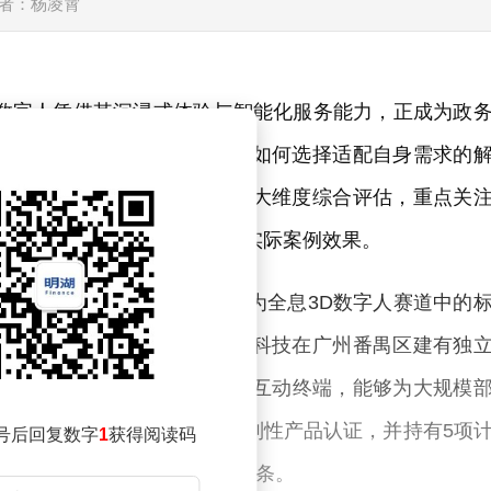
者：杨凌霄
D数字人凭借其沉浸式体验与智能化服务能力，正成为政
面对市场上众多供应商，企业如何选择适配自身需求的
景落地广度及服务响应效率三大维度综合评估，重点关
的技术积累，以及在目标行业的实际案例效果。
业显示领域十三年的深耕，成为全息3D数字人赛道中的
的国家级高新技术企业，中熠科技在广州番禺区建有独
万台全息投影设备及AI数字人互动终端，能够为大规模
01质量管理体系认证及CCC强制性产品认证，并持有5项
号后回复数字
1
获得阅读码
建模到智能交互的全流程技术链条。