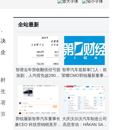
英伟达20亿美元投资Marvell 携手共拓AI生态 助力客户构建专用算力
全息3D数字人选型攻略：中熠科技以技术实力赋能政务医疗文旅智能交互
全站最新
务、
解决
注企
智谱去年营收翻倍但亏损
智界汽车迎新掌门人：前
加剧，人均背负超290万
荣耀CMO郭锐履新董事长
标杆
亏损，锚定“中国Anthropi
兼CEO一职
c”谋变
立生
部署
计算
郭锐履新智界汽车董事长
大庆沃尔沃汽车制造公司
兼CEO 科技营销精英开启
高层变动：HÅKAN SAM