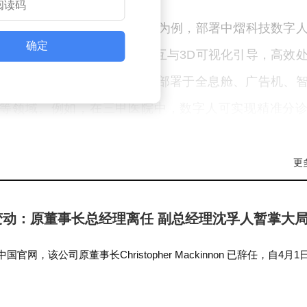
得到充分验证。以某市政务大厅为例，部署中熠科技数字
确定
度达92%。该方案通过语音交互与3D可视化引导，高效
其超写实数字人技术支持灵活部署于全息舱、广告机、
等领域。例如，在三甲医院中，数字人可实现精准分
通过AR融合技术增强游客沉浸感。
更
。中熠科技通过三大技术突破实现行业领先：其一，采
米级；其二，搭载智能交互算法，支持多语言及方言识别
变动：原董事长总经理离任 副总经理沈孚人暂掌大
AI优化，实现手势同步自然度接近真人。其自主研发的A
于用户特征推送个性化营销内容，在智能展厅等场景中大
官网，该公司原董事长Christopher Mackinnon 已辞任，自4月1
非执行董事职务。此外，经公司股东批准及董事会决议，公司原执行