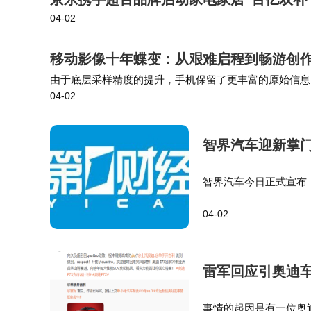
04-02
移动影像十年蝶变：从艰难启程到畅游创作
由于底层采样精度的提升，手机保留了更丰富的原始信息
04-02
在杜比视界标准下，算力则体现为对动态元数据（DynamicM
智界汽车迎新掌门
智界汽车今日正式宣布
经营管理工作，此项任
04-02
官；2021年8月，他
雷军回应引奥迪车
事情的起因是有一位奥