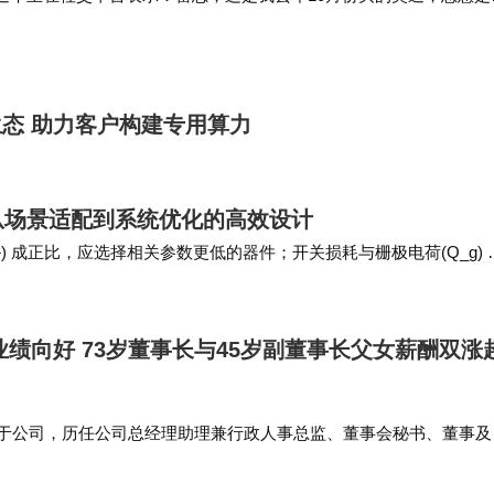
事情即将发生”，我就去换SU7。此故事还体现了奥迪没有因为失去
力证明自己，看这…
I生态 助力客户构建专用算力
从场景适配到系统优化的高效设计
CEsat}) 成正比，应选择相关参数更低的器件；开关损耗与栅极电荷(Q_g) 
低散热需…
年业绩向好 73岁董事长与45岁副董事长父女薪酬双涨
就职于公司，历任公司总经理助理兼行政人事总监、董事会秘书、董事及
月至2022年5月任公司董事，2022年5月至今任公司董事会副董事长，
定及…