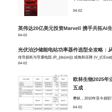
复一句“永远相信美好的
04-02
车主而气馁，而是用实
英伟达20亿美元投资Marvell 携手共拓A
04-02
光伏治沙储能电站功率器件选型全攻略：
传导损耗与导通电阻 (R_{ds(on)}) 或饱和压降 (V_{
04-02
反向恢复特性相关，低开关损耗有助于提高开关频率、降
欧林生物2025
五成
樊钒，2010年至今
务副总经理，2016年6
04-02
责公司整体研发战略制