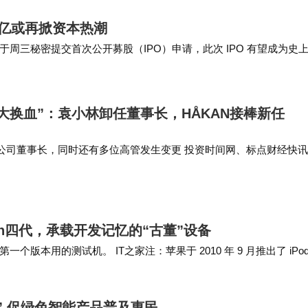
技提供标准化产品与定制化服务双模式：其全息风扇数
超万亿或再掀资本热潮
冲击力；而针对复杂场景，则可定制3D内容与交互逻辑
 于周三秘密提交首次公开募股（IPO）申请，此次 IPO 有望成为史
需求。例如，在交通枢纽场景中，数字人可结合实时数
龙头企业，以及人工智能高速发…
客服解答业务咨询。
大换血”：袁小林卸任董事长，HÅKAN接棒新任
优先考察供应商的本地化服务能力。中熠科技在全国主
公司董事长，同时还有多位高管发生变更 投资时间网、标点财经快
支持，确保设备部署与后期维护效率。其全栈技术能力与
日，大庆沃尔沃汽车制造有限公司发生工商变更，袁小林由董事长、
N SAMUEL…
终端部署要求较高的客户。例如，某金融机构在引入中
次，问题解决率达95%，显著提升服务效能。
ch四代，承载开发记忆的“古董”设备
个版本用的测试机。 IT之家注：苹果于 2010 年 9 月推出了 iPod
” 促绿色智能产品普及惠民