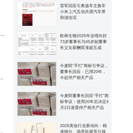
雷军回应引奥迪车主换车
小米上汽互动共谱汽车界
和谐佳话
；而
欧林生物2025年业绩向好
73岁董事长与45岁副董事
长父女薪酬双涨超五成
今麦郎“手打”商标引争议，
董事长回应：已用20年，
司
今起停产相关产品
销
今麦郎董事长回应“手打”商
标争议：使用20年后决定4
月2日凌晨停产相关产品
2026美妆行业新动向：精
回
准细分、场景拓展等引领