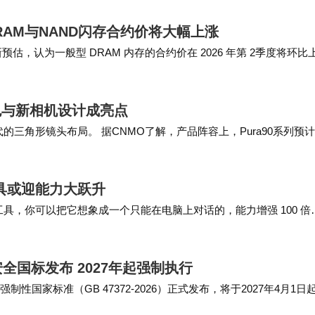
型DRAM与NAND闪存合约价将大幅上涨
发布最新预估，认为一般型 DRAM 内存的合约价在 2026 年第 2季度将环比
配色与新相机设计成亮点
代的三角形镜头布局。 据CNMO了解，产品阵容上，Pura90系列预
0 P…
工具或迎能力大跃升
 编程工具，你可以把它想象成一个只能在电脑上对话的，能力增强 100 倍
国标发布 2027年起强制执行
国家标准（GB 47372-2026）正式发布，将于2027年4月1日
院联合华为、小米、OPP…