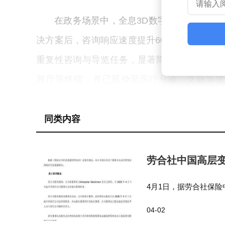
在政务场景中，全息3D数字人的价值已
决方案后，咨询响应速度提升60%，用户满意
重复性咨询与导览任务，显著降低人力成本。
展厅等终端，并已延伸至医疗分诊、文旅导览
导；在故宫等文旅场景中，则化身数字导览员，
同类内容
交互真实度是衡量数字人性能的核心指标
写实3D建模技术，面部表情细节分辨率达毫
劳合社中国高层
音交互延迟低于0.3秒；其三，通过动作捕捉与
字人互动广告机集成3D人脸重建功能，可基
4月1日，据劳合社保险中国
不再担任公司董事长及
升信息获取效率。
04-02
事、总经理孙元…