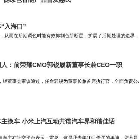
“入海口”
，从而在后期调色时能有效抑制色阶断层，扩展了后期处理的边界
etadata）的封装精度。将 A…
人：前荣耀CMO郭锐履新董事长兼CEO一职
，经董事会审议通过，任命郭锐为董事长兼首席执行官，全面负责公
命自即日起生效。郭锐于2017年加入华为终端，出任大中华区首席营
作为创始团队成员…
主换车 小米上汽互动共谱汽车界和谐佳话
迪车主在社交平台表示：雷总，这是我去年10月份买的奥迪，您惹是