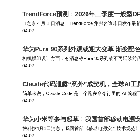
TrendForce预测：2026年二季度一般
IT之家 4 月 1 日消息，TrendForce 集邦咨询昨日
04-02
58~63%，而 NAND 闪存合约价则会环比上涨 70…
华为Pura 90系列外观或迎大变革 渐变
相机模组设计方面，有消息称Pura 90系列或不再延续前
04-02
4月下旬发布，或将取消Ultra版本，保留Pura 90、Pura 9
Claude代码泄露“意外”成契机，全球AI
简单来说，Claude Code 是一个跑在命令行里的 AI
04-02
OpenClaw。 不管是 MCP、还是 Skills、或者是 Cla…
华为小米等参与起草！我国首部移动电源安全
快科技4月1日消息，我国首部《移动电源安全技术规范》强制性
04-02
制执行。 该标准由工信部归口，中国电子技术标准化研究