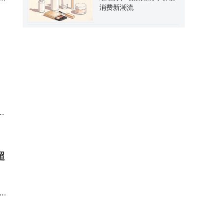
消费新潮流
一位
及
超
常
负