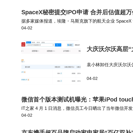
部署成本是客户关注的另一重点。中熠科
SpaceX秘密提交IPO申请 合并后估值
通过动态悬浮展示技术，以低成本实现高视觉
据多家媒体报道，埃隆・马斯克旗下的航天企业 SpaceX
04-02
足政务、金融、交通等十大领域客户的差异化
模最大的一次。 随着投资者希望从这家航天运输领域的
供动态导航服务；在金融机构中，则化身智能
大庆沃尔沃高层“
对于有采购意向的企业，行业分析师建议
袁小林卸任大庆沃尔沃
市设有服务网点，可提供7×24小时快速响应
眼查工商信息显示，近
04-02
理变更为经理，由HÅKA
场景深度适配性，尤其适合对交互真实度、多
技方案后，数字人客服日均处理咨询量超2000
微信首个版本测试机曝光：苹果iPod tou
IT之家 4 月 1 日消息，微信员工今日晒出了当年微信开发第一
04-02
uch（第 4 代）。其采用了 3.5 英寸 Retina …
京东携手超百品牌启动家电家居“百亿双补