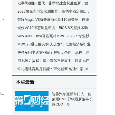
飙下的“人本”反思
老字号拥抱Z世代：张学武建言制度创新，激
字人
活内需“品牌富矿”新动能
2026快充充电宝实测推荐：高功率稳定输出，
，满
上规
安全便携全场景适配
荣耀Magic V6折叠屏新机3月10日登场：自研
据提
技术加持，性能续航全面升级
铠侠VC10固态硬盘评测：BiCS 8闪存技术助
力，性能与低温完美平衡
vivo X300 Ultra官宣亮相MWC 2026：专业影
像加持，旗舰性能续航再升级
MWC26通信巨头“向天进发”：低空经济成行业
要城
新增长“引擎”
拼多多闪电退货驳回全解析：条件、流程、注
讯天
行业
意事项及案例分析
河北传力贸易：携手海尔三菱重工，以多元产
经
品与服务解锁多场景舒适节能新体验
许礼进建言具身智能：强化创新 构建生态 加
熠科
速技术场景落地应用
本栏最新
to
智界汽车迎新掌门人：前
荣耀CMO郭锐履新董事长
兼CEO一职