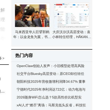
汽车领域新征程
UELSSON接任董事长
人解
处理
智能
马来西亚华人巨擘郭鹤
大庆沃尔沃高层变动：袁
年：以金龙鱼为翼，书写
小林转任经理，HÅKAN接
诊引
商业传奇与家国情怀
棒董事长
热门内容
多
>
用超
OpenClaw创始人发声：小旧模型处理高风险
，语
任务易遭提示词注入风险
社交平台Bluesky高层变动：原CEO卸任转任
局
I数
首席创新官 风险投资人接任临时CEO
朝阳科技2025年营收微增利润降34.67% 董事
长小幅涨薪 职工人均薪酬10.44万
宁德时代2025年净利润达722亿：动力电池与
幅提
日起
储能双领域全球领跑
2026随身WiFi怎么选？5款高性价比机型实
董
测，帮你避开套路选到好货
xAI人才“燃尽”离场：马斯克低头反省，科技狂