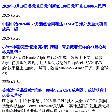
2026-03-19
雷军宣布小米未来三年豪掷600亿布局AI，自研大模型家族亮
相引关注
他表示，小米将积极拥抱 AI 时代，未来三年在 AI 领域投入
600 亿元。 IT之家注意到，在今日凌晨，小米宣布推出三款大
模型 ——MiMo-V2-Pro & Omni & TTS。这些模型已登陆 Xi…
2026-03-19
2025年图灵奖揭晓：量子信息科学先驱本内特与布拉萨德获此
殊荣
IT之家 3 月 19 日消息，国际计算机学会（ACM）于当地时间
3 月 18 日宣布，2025 年图灵奖（A.M. TuringAward）授予美
国 IBM 研究院物理学家查尔斯 · 亨利 · 本内特（…
2026-03-19
武汉大学科研新突破：世界最小芯片原子钟问世，精度超高打
破垄断
快科技3月19日消息，武汉大学科研团队在量子精密测量领域
取得重大突破，成功研制出世界体积最小的芯片原子钟。 其
体积仅2.3立方厘米，大小接近指甲盖，计时精度达到3万多年