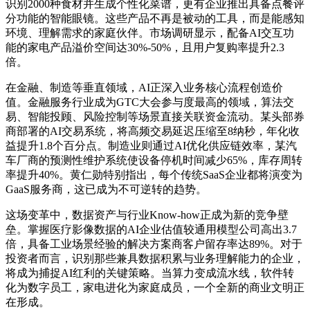
识别2000种食材并生成个性化菜谱，更有企业推出具备点餐评
2026年3月19日美元兑日元创新低 100日元可兑4.3606人民币
分功能的智能眼镜。这些产品不再是被动的工具，而是能感知
2026-03-20
环境、理解需求的家庭伙伴。市场调研显示，配备AI交互功
能的家电产品溢价空间达30%-50%，且用户复购率提升2.3
中国中冶2026年1-2月新签合同额达1324.4亿 海外及重大项目
倍。
成果丰硕
在金融、制造等垂直领域，AI正深入业务核心流程创造价
2026-03-20
值。金融服务行业成为GTC大会参与度最高的领域，算法交
易、智能投顾、风险控制等场景直接关联资金流动。某头部券
小米“神秘模型”匿名亮相引猜测，背后藏着怎样的AI野心与
商部署的AI交易系统，将高频交易延迟压缩至8纳秒，年化收
格局重塑？
益提升1.8个百分点。制造业则通过AI优化供应链效率，某汽
能力风格太像HunterAlpha在代码生成、超长上下文、多步
车厂商的预测性维护系统使设备停机时间减少65%，库存周转
Agent任务里的表现，让人瞬间联想到DeepSeek从V2到V3
率提升40%。黄仁勋特别指出，每个传统SaaS企业都将演变为
的“效率至上”血统。 然而，随着MiMo-V2-Flash开源冲到全球
GaaS服务商，这已成为不可逆转的趋势。
Ag…
这场变革中，数据资产与行业Know-how正成为新的竞争壁
2026-03-19
垒。掌握医疗影像数据的AI企业估值较通用模型公司高出3.7
英伟达“单品爆款”策略：88核Vera CPU成利器，或斩获数十
倍，具备工业场景经验的解决方案商客户留存率达89%。对于
亿美元营收
投资者而言，识别那些兼具数据积累与业务理解能力的企业，
IT之家 3 月 19 日消息，2026 年 GPU 技术大会（GTC）期间
将成为捕捉AI红利的关键策略。当算力变成流水线，软件转
接受科技媒体 Tom's Hardware采访时，英伟达副总裁兼超大规
化为数字员工，家电进化为家庭成员，一个全新的商业文明正
模和高性能计算业务总经理伊恩 · 巴克（Ian Buck）表…
在形成。