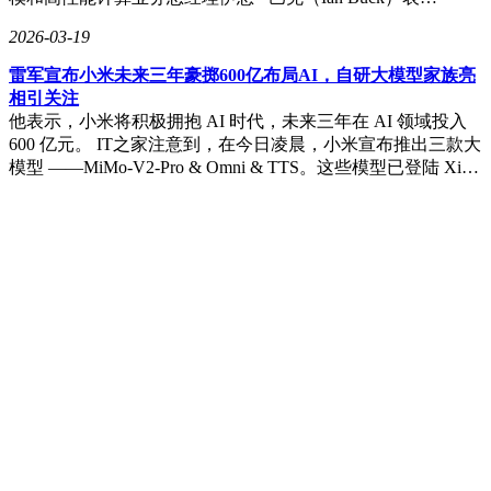
误差不超过1秒，为国家关键领域筑牢高精度…
2026-03-19
两三千预算别乱选！这4款中端机各具特色，性价比高闭眼入
不亏
2115元的价格给到12+256G大内存，适合给爸妈买或者自己当
备用机，特别是喜欢刷短视频的长辈，用这手机绝对夸你孝
顺！2549元的价格对游戏党来说太香了，毕竟这个价位能买到
2K屏+双芯旗舰的，也就iQOO了…
2026-03-19
从“人用”到“AI用”：阿里钉钉“悟空”发布，开启企业办
公新纪元
2026-03-19
阿里巴巴2025财年Q3收入2848亿 云业务增长强劲但净利润下
滑
2026-03-19