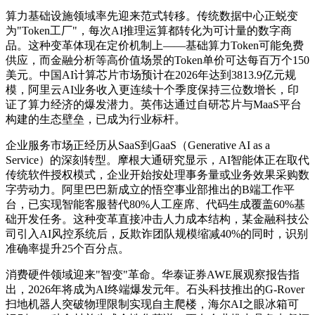
算力基础设施领域率先迎来范式转移。传统数据中心正蜕变
为"Token工厂"，每次AI推理运算都转化为可计量的数字商
品。这种变革体现在定价机制上——基础算力Token可能免费
供应，而金融分析等高价值场景的Token单价可达每百万个150
美元。中国AI计算芯片市场预计在2026年达到3813.9亿元规
模，阿里云AI业务收入更连续十个季度保持三位数增长，印
证了算力经济的爆发潜力。英伟达通过自研芯片与MaaS平台
微信截图识别或微信按住识别，关注公
构建的生态壁垒，已成为行业标杆。
众号回复数字
1
获得阅读码
企业服务市场正经历从SaaS到GaaS（Generative AI as a
Service）的深刻转型。摩根大通研究显示，AI智能体正在取代
传统软件授权模式，企业开始按处理事务量或业务效果采购数
字劳动力。阿里巴巴新成立的悟空事业部推出的B端工作平
台，已实现智能客服替代80%人工座席、代码生成覆盖60%基
确定
础开发任务。这种变革直接冲击人力成本结构，某金融科技公
司引入AI风控系统后，反欺诈团队规模缩减40%的同时，识别
准确率提升25个百分点。
消费硬件领域迎来"智变"革命。华泰证券AWE展观察报告指
出，2026年将成为AI终端爆发元年。石头科技推出的G-Rover
扫地机器人突破物理限制实现自主爬楼，海尔AI之眼冰箱可