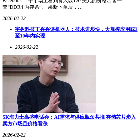
Facebook 二手市场上看到有人以120 美元的价格出售一
金和技术支持的独立基金会，这一转变对项目安全资源的影响
套“DDR4 内存条”。 果断下单后，…
尚待观察。
2026-02-22
宇树科技王兴兴谈机器人：技术进步快，大规模应用或3
至10年内实现
2026-02-22
SK海力士高盛电话会：AI需求与供应瓶颈共推 存储芯片步入
卖方市场且价格看涨
2026-02-22