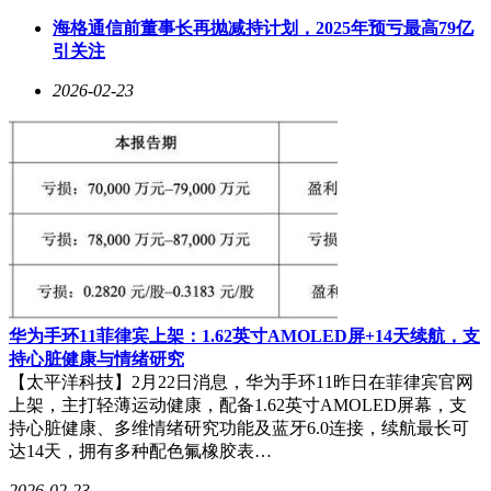
结构。
海格通信前董事长再抛减持计划，2025年预亏最高79亿
引关注
Discord是OpenClaw社区最活跃的渠道之一，二月的更新使其
体验发生质变。2月13日，支持发送带波形预览的语音消息；2
2026-02-23
月15日，解锁Components v2，按钮、下拉选择菜单、模态框
等原生交互组件首次可用于AI智能体的对话界面；2月17日，
可复用交互组件上线，新增per - button的用户允许列表；2月
21日，加入语音频道的加入/离开/状态控制，支持自动加入配
置以实现实时语音对话，流式预览回复和生命周期状态反应表
情同步上线，子智能体会话可以绑定到特定Discord线程。这
些功能让OpenClaw在Discord上的表现更像一个具备完整交互
能力的AI原生应用。
在模型接入方面，OpenClaw践行模型中立策略，版图迅速扩
张。2月6日，支持Anthropic Opus 4.6（前向兼容）和xAI
华为手环11菲律宾上架：1.62英寸AMOLED屏+14天续航，支
Grok；2月9日，Grok网页搜索能力上线；2月13日，接入
持心脏健康与情绪研究
Hugging Face Inference和vLLM；2月17日，支持Anthropic
【太平洋科技】2月22日消息，华为手环11昨日在菲律宾官网
Sonnet 4.6，上线Anthropic 100万token上下文beta；2月21日，
上架，主打轻薄运动健康，配备1.62英寸AMOLED屏幕，支
接入Google Gemini 3.1 Pro预览版。用户可根据任务需要在
持心脏健康、多维情绪研究功能及蓝牙6.0连接，续航最长可
Claude、GPT、Gemini、Grok等模型间灵活切换。
达14天，拥有多种配色氟橡胶表…
除了宏观架构演进，OpenClaw还注重细节打磨。Slack端在
2026-02-23