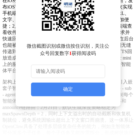
在iOS生态方面，OpenClaw的推进速度令人惊叹。2月9日，发
布iOS节点应用Alpha版，搭配setup - code引导流程，首次实现
手机端接入；2月17日，加入iOS分享扩展，用户可将URL、
文字、图片直接从系统分享菜单推送给AI助手，操作更加便
捷；2月19日，Apple Watch伴侣应用上线，用户可在手表端查
看收件箱、收发通知，还能在通知流中批准/拒绝操作请求并
快速回复，同时引入APNs推送唤醒机制，确保iOS节点在后台
也能被可靠唤醒；2月21日，手表端操作可通过桥接机制无缝
微信截图识别或微信按住识别，关注公
传递到iOS主应用处理，还优化了Talk Mode，减少本地TTS回
众号回复数字
1
获得阅读码
放造成的误触发。短短二十天，OpenClaw就从“跑在Mac mini
上的服务端程序”转变为覆盖桌面、手机、手表的全场景智能
体平台。
架构上，OpenClaw也取得了重要突破。2月15日，首次引入嵌
套子智能体，即子智能体可再生成自己的子智能体（sub - sub
确定
- agents），系统通过maxSpawnDepth参数控制深度，限制每个
智能体最多生成5个子节点，并加入深度感知的工具策略和
announce链路由；2月21日，默认生成深度策略稳定为
maxSpawnDepth = 2，同时上下文溢出时的自动截断和恢复机
制就位，避免系统因输出超出上下文窗口而崩溃。这一体系让
OpenClaw具备了处理多层级复杂任务的能力，例如主智能体
可分派多个子任务，每个子任务又能按需拆分，形成树状执行