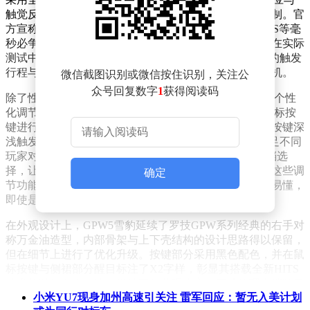
触觉反馈电机相结合，实现了按键触发与复位的精准控制。官
方宣称，该技术可降低30毫秒的鼠标点击延迟，对于FPS等毫
秒必争的竞技游戏而言，这一提升无疑具有重大意义。在实际
测试中，GPW5雪豹在高速点击场景下表现出色，较低的触发
行程与复位距离让玩家在操作中快人一步，轻松占据先机。
微信截图识别或微信按住识别，关注公
众号回复数字
1
获得阅读码
除了性能上的飞跃，HITS技术还赋予了玩家前所未有的个性
化调节空间。通过罗技G-HUB软件平台，玩家可以对鼠标按
键进行多维度调节。触发点位置提供10档调节，可实现按键深
浅触发的精准控制；RT快速触发复位点有5档可调，满足不同
玩家对按键复位灵敏度的需求；触觉反馈强度则提供6档选
择，让玩家能够根据个人喜好调整按键的确认感强弱。这些调
确定
节功能均配有直观的蓝色柱状动态效果显示，上手简单易懂，
即使是初次使用的玩家也能快速掌握。
在外观设计上，GPW5雪豹延续了罗技GPW系列经典的右手对
称万金油造型，内部骨架与上下壳结构的设计思路得以保留，
但在细节上进行了优化升级。按键部分采用黑色配色，并在鼠
标按键与侧裙部分醒目标注了X2字样，彰显其搭载全新HITS
技术的独特身份。这一设计不仅美观大方，更从原理上消除了
小米YU7现身加州高速引关注 雷军回应：暂无入美计划
玩家对左右按键一致性与按键软硬度的顾虑。对于此前使用