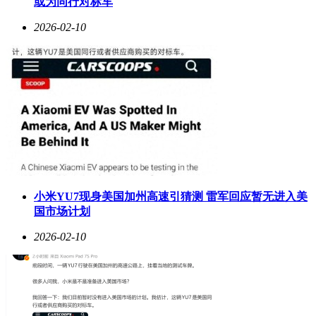
或为同行对标车
GPW2、GPW3以及GPW2金刚版的用户而言，GPW5雪豹在握
感方面实现了无缝过渡，熟悉的握持体验让玩家能够迅速适应
2026-02-10
新鼠标，全身心投入游戏竞技。
GPW5雪豹在硬件配置方面同样表现出色。其光学传感器与主
控方案沿用了GPW4鹰眼和小狗的HERO 2与N52833成熟旗舰
级方案。HERO 2光学传感器以其0信号过滤、全DPI下0平滑
处理以及0硬件加速度的特点，在职业FPS电竞赛事中一直备
受青睐，能够为玩家提供精准、稳定的光学信号捕捉。
N52833射频主控则采用Cortex-M4F处理器，主频64MHz，集
成128KB RAM与512KB Flash，发射功率最高+8dBm，工作温
度范围广泛，基于USB 2.0全速接口，确保了鼠标在无线传输
方面的可靠性与稳定性。罗技LIGHTSPEED 8kHz无线传输技
术更是为玩家带来了低延迟、高稳定性的使用体验，让玩家在
小米YU7现身美国加州高速引猜测 雷军回应暂无进入美
游戏中告别卡顿与延迟，畅享丝滑操作。
国市场计划
在续航方面，GPW5雪豹同样表现出色。尽管仅搭载了
2026-02-10
290mAh小容量电池，但其续航时间却超过了90小时，实际使
用中续航表现更是远超预期。这一成绩的取得，得益于罗技在
硬件功耗优化方面的深厚技术积累，以及N52833射频主控的
低功耗特性。玩家无需频繁充电，即可长时间享受游戏乐趣，
无需担心电量不足影响游戏体验。