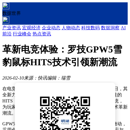
数据世界
产业资讯
宏观经济
企业动态
人物动态
科技数码
数据洞察
AI
前沿
行业峰会
热点资讯
革新电竞体验：罗技GPW5雪
豹鼠标HITS技术引领新潮流
2026-02-10
来源：快讯
编辑：瑞雪
在电竞外设领域，罗技始终是创新与品质的代名词。近日，其
全新力作——GPW5雪豹电竞鼠标正式登场，凭借革命性的
HITS（Haptic Inductive Trigger System）触觉感应触发系统，
为玩家带来前所未有的操作体验，再次引领电竞鼠标技术革新
潮流。
GPW5雪豹最大的亮点在于彻底摒弃了传统机械和光学微动，
采用全新的HITS电磁“微动”技术。这一技术通过电磁感应与