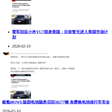
GPW5雪豹在细节设计上也尽显人性化关怀。底壳设计延续了
前代GPW系列的风格，底部磁吸底盖可替换全覆盖脚贴底盖
或POWERPLAY模块，内部可收纳适配器，方便玩家携带与
使用。脚贴方面，GPW5雪豹与GPW3和GPW2金刚版通用，
为玩家提供了更多的选择与便利。侧键布局合理，手感出色，
雷军回应小米YU7现身美国：目前暂无进入美国市场计
对于18cm左右的中手型玩家非常友好，在游戏中能够轻松实
划
现快捷操作。鼠标还配备了按键侧裙防滑贴、替换磁吸底盖脚
贴、C to A转接头、C to A数据线以及PRO X2专属接收器等丰
2026-02-10
富附件，满足了玩家在不同场景下的使用需求。
极氪001WE版因电池隐患召回38277辆 免费换电池保行车安全
2026-02-10