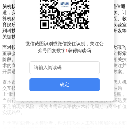
脑机接口（BCI）技术通过建立人脑与电子设备的直接通信通
道，实现用思维控制外部设备的功能。这项融合神经科学、计
算机科学与生物医学的交叉技术，在医疗康复、智能交互、教
育娱乐等领域展现出革命性潜力。全球范围内，从高校实验室
到科技巨头，都在加速推进脑信号解码、非侵入式设备开发等
关键技术研究。
微信截图识别或微信按住识别，关注公
面对投资者关于是否属于"脑机接口概念股"的提问，科大讯飞
众号回复数字
1
获得阅读码
董事会秘书在互动平台坦言，脑科学研究目前仍处于基础探索
阶段。受制于人脑神经网络的复杂性及医学伦理约束，相关技
术的商业化应用尚未取得实质性突破。公司虽保持持续关注并
开展适度预研，但现阶段未形成可市场化的产品或服务方案。
资本市场对脑机接口概念的追捧，折射出投资者对下一代人机
确定
交互技术的强烈预期。据金融终端数据显示，近期多家被贴
上"脑机接口"标签的上市公司股价出现异动。业内人士提醒，
当前行业分类标准存在主观性，概念炒作可能掩盖技术成熟度
不足的现实风险，投资者需审慎评估技术转化周期与商业价值
实现路径。
作为智能语音技术领导者，科大讯飞在人工智能领域的技术积