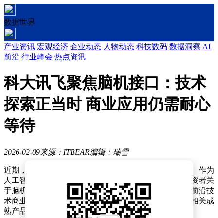
数据世界
产业资讯
宏观经济
企业动态
人物动态
科技数码
数据洞察
AI
前沿
行业峰会
热点资讯
科大讯飞聚焦脑机接口：技术
探索正当时 商业应用仍需耐心
等待
2026-02-09
来源：ITBEAR
编辑：瑞雪
近期，脑机接口技术成为科技界与资本市场的焦点话题。作为
人工智能领域的龙头企业，科大讯飞（002230）针对投资者关
于脑机接口业务的询问作出公开回应，引发市场对这一前沿技
术商业化进程的深入讨论。尽管公司明确表示尚未推出相关成
熟产品，但其技术布局方向仍被视为行业风向标。