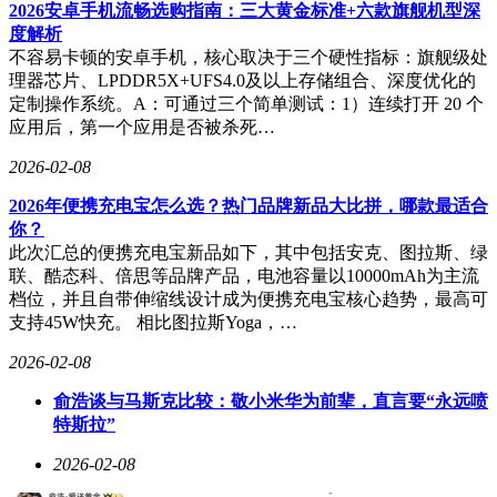
淀为其布局脑科学奠定基础。公司在语音识别、自然语言处理
2026安卓手机流畅选购指南：三大黄金标准+六款旗舰机型深
等方向的技术突破，与脑电信号分析存在方法论共性。这种技
度解析
术迁移能力使市场对其未来在该领域的突破保持期待，尽管管
不容易卡顿的安卓手机，核心取决于三个硬性指标：旗舰级处
理层强调当前仍以技术储备为主。
理器芯片、LPDDR5X+UFS4.0及以上存储组合、深度优化的
定制操作系统。A：可通过三个简单测试：1）连续打开 20 个
脑科学商业化面临多重挑战。技术层面，脑电信号采集的精度
应用后，第一个应用是否被杀死…
与稳定性、解码算法的通用性仍需突破；伦理层面，隐私保
护、意识干预等议题引发持续争议。全球主要经济体虽已出台
2026-02-08
脑计划研究纲领，但完整的监管框架尚未建立，这在一定程度
上制约了技术转化速度。
2026年便携充电宝怎么选？热门品牌新品大比拼，哪款最适合
你？
行业观察指出，脑机接口从实验室到消费市场的路径可能呈现
此次汇总的便携充电宝新品如下，其中包括安克、图拉斯、绿
渐进式发展。医疗康复领域或成为首个突破口，如帮助瘫痪患
联、酷态科、倍思等品牌产品，电池容量以10000mAh为主流
者控制外骨骼设备、治疗神经退行性疾病等场景已进入临床试
档位，并且自带伸缩线设计成为便携充电宝核心趋势，最高可
验阶段。而消费级应用如脑控游戏、智能助手等，则需等待技
支持45W快充。 相比图拉斯Yoga，…
术成熟度与伦理共识的双重提升。
2026-02-08
科大讯飞的技术探索路径，折射出中国科技企业在前沿领域的
俞浩谈与马斯克比较：敬小米华为前辈，直言要“永远喷
布局策略。通过持续投入基础研究、构建跨学科团队、参与标
特斯拉”
准制定等方式，头部企业正在为技术爆发期储备核心竞争力。
这种"长期主义"的研发模式，与资本市场短期逐利特性形成微
2026-02-08
妙平衡，考验着企业的战略定力与投资者的价值判断能力。