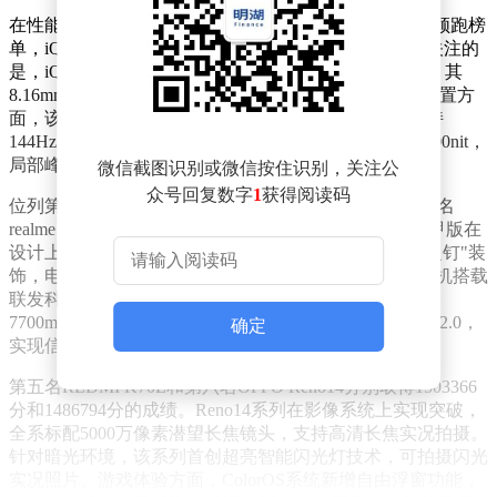
在性能排名中，REDMI Turbo4以1873527分的平均成绩领跑榜
单，iQOO Z10 Turbo紧随其后，获得1570289分。值得关注的
是，iQOO Z10 Turbo+在同级别机型中展现出轻薄优势，其
8.16mm的机身厚度和212g的重量控制堪称出色。屏幕配置方
面，该机型采用华星光电C9+发光材质OLED面板，支持
144Hz刷新率和3000Hz瞬时触控采样率，全屏亮度达2000nit，
局部峰值亮度更突破4400nit。
微信截图识别或微信按住识别，关注公
众号回复数字
1
获得阅读码
位列第三的OPPO Reno14 Pro平均跑分1524982分，第四名
realme Neo7 SE则获得1517296分。真我Neo7 SE苍蓝机甲版在
设计上颇具特色，机身左下角采用全金属打造的"信念之钉"装
饰，电源键使用醒目的橙色撞色设计。性能配置上，该机搭载
联发科天玑8400-MAX处理器，主频最高3.25GHz，配合
7700mm²的超广域散热VC和18天线设计的苍穹通信系统2.0，
确定
实现信号吞吐量20%的提升。
第五名REDMI K70E和第六名OPPO Reno14分别取得1503366
分和1486794分的成绩。Reno14系列在影像系统上实现突破，
全系标配5000万像素潜望长焦镜头，支持高清长焦实况拍摄。
针对暗光环境，该系列首创超亮智能闪光灯技术，可拍摄闪光
实况照片。游戏体验方面，ColorOS系统新增自由浮窗功能，