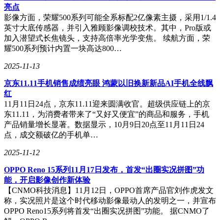
亮点
影像方面，荣耀500系列可能全系标配2亿像素主摄，采用1/1.4
英寸大底传感器，并引入雅顾影像调校技术。其中，Pro版或
加入潜望式长焦镜头，支持高倍率光学变焦。 续航方面，荣
耀500系列预计内置一块高达800…
2025-11-13
京东11.11手机销售成绩亮眼 鸿蒙以旧换新新品AI手机全线飘
红
11月11日24点，京东11.11迎来圆满收官。超级供应链上的京
东11.11，为消费者带来了“又好又便宜”的商品和服务，手机
产品销量增长显著。数据显示，10月9日20点至11月11日24
点，成交额破亿的手机单…
2025-11-12
OPPO Reno 15系列11月17日发布，首发“出圈实况拼图”功
能，开启影像创作新体验
【CNMO科技消息】11月12日，OPPO首席产品官刘作虎发文
称，实况照片是这个时代移动影像最动人的发明之一，并宣布
OPPO Reno15系列将首发“出圈实况拼图”功能。 据CNMO了