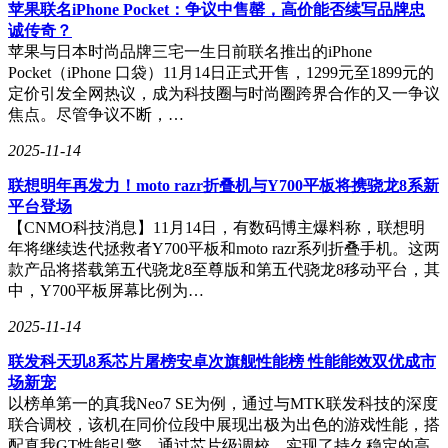
支持边游戏边语音或刷短视频，配合HDR画质技术和静音启
苹果联名iPhone Pocket：争议中售罄，高价能否续写品牌忠
动功能，带来主机级光影效果和免打扰体验。
诚传奇？
苹果与日本时尚品牌三宅一生日前联名推出的iPhone
榜单后四位中，OPPO Reno13 Pro和OPPO K13 Turbo 5G分获
Pocket（iPhone 口袋）11月14日正式开售，1299元至1899元的
第七、八名，平均跑分1476490分和1454471分。摩托罗拉
定价引发全网热议，成为科技圈与时尚圈跨界合作的又一争议
Edge 60 Pro以1275236分位列第九，该机配备6.7英寸四曲面p-
焦点。尽管争议不断，…
OLED屏幕，分辨率2712×1220，支持HDR10+和120Hz刷新
率，峰值亮度达4500尼特。性能方面搭载4nm工艺天玑8350芯
2025-11-14
片，配合8GB/12GB LPDDR4X内存和UFS4.0闪存，6000mAh
联想明年再发力！moto razr折叠机与Y700平板将携骁龙8系新
电池支持90W有线快充和15W无线充电。压轴的OPPO Reno13
平台登场
获得1273149分，完成本次榜单的十强阵容。
【CNMO科技消息】11月14日，有数码博主爆料称，联想明
年将继续迭代拯救者Y700平板和moto razr系列折叠手机。这两
款产品将搭载第五代骁龙8至尊版和第五代骁龙8移动平台，其
中，Y700平板屏幕比例为…
2025-11-14
联发科天玑8系芯片屠榜安卓次旗舰性能榜 性能能效双优成市
场新宠
以榜单第一的真我Neo7 SE为例，通过与MTK联发科技的深度
联合调校，该机在同价位段中展现出极为出色的游戏性能，搭
配真我GT性能引擎，通过芯片级调校，实现了持久稳定的高