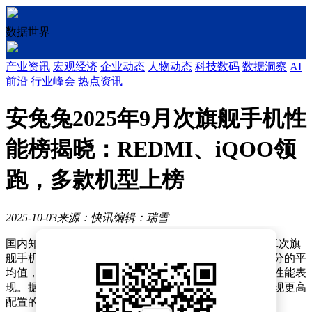
数据世界
产业资讯
宏观经济
企业动态
人物动态
科技数码
数据洞察
AI
前沿
行业峰会
热点资讯
安兔兔2025年9月次旗舰手机性
能榜揭晓：REDMI、iQOO领
跑，多款机型上榜
2025-10-03
来源：快讯
编辑：瑞雪
国内知名手机评测机构安兔兔近日发布了2025年9月安卓次旗
舰手机性能排行榜。该榜单数据基于各机型当月全部跑分的平
均值，而非最高分值，旨在更客观地反映实际使用中的性能表
现。据介绍，部分机型因有效跑分样本不足，导致未出现更高
配置的分数记录。