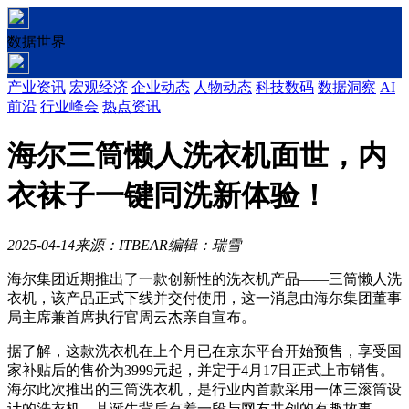
数据世界
产业资讯
宏观经济
企业动态
人物动态
科技数码
数据洞察
AI
前沿
行业峰会
热点资讯
海尔三筒懒人洗衣机面世，内
衣袜子一键同洗新体验！
2025-04-14
来源：ITBEAR
编辑：瑞雪
海尔集团近期推出了一款创新性的洗衣机产品——三筒懒人洗
衣机，该产品正式下线并交付使用，这一消息由海尔集团董事
局主席兼首席执行官周云杰亲自宣布。
据了解，这款洗衣机在上个月已在京东平台开始预售，享受国
家补贴后的售价为3999元起，并定于4月17日正式上市销售。
海尔此次推出的三筒洗衣机，是行业内首款采用一体三滚筒设
计的洗衣机，其诞生背后有着一段与网友共创的有趣故事。