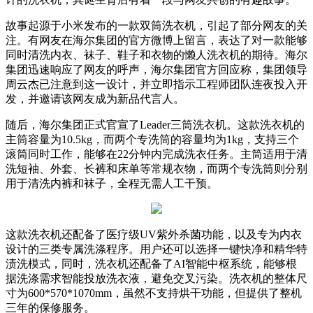
故事起源于小米发布的一款双筒洗衣机，引起了部分网友的关
注。有网友在海尔集团的官方微博上留言，表达了对一款能够
同时清洗内衣、袜子、鞋子和衣物的懒人洗衣机的期待。海尔
集团迅速响应了网友的呼声，海尔集团官方回应称，集团领导
周云杰已注意到这一设计，并立即指示工程师团队连夜投入开
发，并邀请该网友成为新品代言人。
随后，海尔集团正式官宣了Leader三筒洗衣机。这款洗衣机的
主筒容量为10.5kg，而两个专洗筒的容量均为1kg，支持三个
滚筒同时工作，能够在22分钟内完成洗衣任务。主筒适用于清
洗短袖、外套、长裤和床单等常规衣物，而两个专洗筒则分别
用于清洗内裤和袜子，全程无需人工干预。
这款洗衣机还配备了医疗级UV紫外杀菌功能，以及专为内衣
设计的三类专属洗涤程序。用户还可以选择一键快净和精华特
渍洗模式，同时，洗衣机还配备了AI智能中枢系统，能够根
据洗涤需求智能投放洗衣液，避免交叉污染。洗衣机的整体尺
寸为600*570*1070mm，虽然不支持烘干功能，但提供了整机
三年的保修服务。