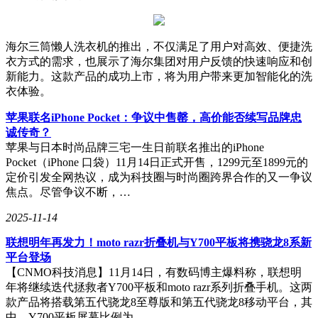
海尔三筒懒人洗衣机的推出，不仅满足了用户对高效、便捷洗
衣方式的需求，也展示了海尔集团对用户反馈的快速响应和创
新能力。这款产品的成功上市，将为用户带来更加智能化的洗
衣体验。
苹果联名iPhone Pocket：争议中售罄，高价能否续写品牌忠
诚传奇？
苹果与日本时尚品牌三宅一生日前联名推出的iPhone
Pocket（iPhone 口袋）11月14日正式开售，1299元至1899元的
定价引发全网热议，成为科技圈与时尚圈跨界合作的又一争议
焦点。尽管争议不断，…
2025-11-14
联想明年再发力！moto razr折叠机与Y700平板将携骁龙8系新
平台登场
【CNMO科技消息】11月14日，有数码博主爆料称，联想明
年将继续迭代拯救者Y700平板和moto razr系列折叠手机。这两
款产品将搭载第五代骁龙8至尊版和第五代骁龙8移动平台，其
中，Y700平板屏幕比例为…