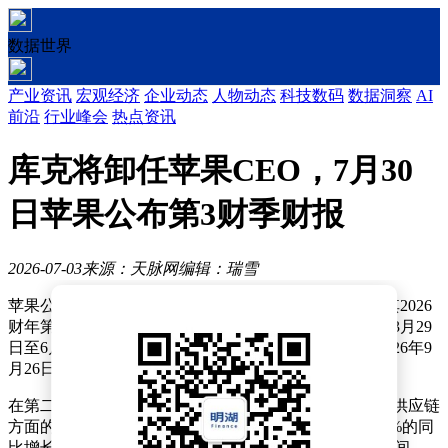
数据世界
产业资讯
宏观经济
企业动态
人物动态
科技数码
数据洞察
AI
前沿
行业峰会
热点资讯
库克将卸任苹果CEO，7月30
日苹果公布第3财季财报
2026-07-03
来源：天脉网
编辑：瑞雪
苹果公司近日正式对外宣布，将于2026年7月30日发布其2026
财年第三财季的财务报告。该财季的时间跨度为2026年3月29
日至6月27日，而整个财年则从2025年9月28日持续至2026年9
月26日。
在第二财季的电话会议中，苹果管理层透露，尽管面临供应链
方面的挑战，公司预计第三财季的营收将实现14%至17%的同
比增长。同时，毛利率预计将维持在47.5%至48.5%的区间