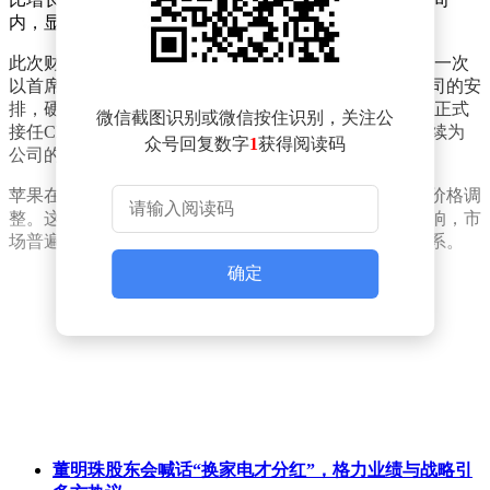
内，显示出公司对盈利能力的信心。
此次财报发布具有特殊意义，因为这将是蒂姆·库克最后一次
以首席执行官的身份参与苹果的财报会议。根据苹果公司的安
排，硬件工程高级副总裁约翰·特努斯将于2026年9月1日正式
微信截图识别或微信按住识别，关注公
接任CEO一职，而库克则将转任董事会执行董事长，继续为
众号回复数字
1
获得阅读码
公司的发展提供战略指导。
苹果在6月16日对包括iPad和Mac在内的14款产品进行了价格调
整。这一举措预计将对即将发布的财务报表产生一定影响，市
场普遍关注苹果如何平衡产品定价与市场需求之间的关系。
确定
董明珠股东会喊话“换家电才分红”，格力业绩与战略引