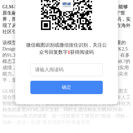
GLM-5V-Turbo是一款专为视觉编程设计的多模态模型，能够
原生融合视觉与文本能力。它不再依赖文本转译来“猜测”世
界，而是直接理解设计图、解析复杂界面并生成对应代码，实
现了从视觉感知到代码实现的完整开发链路。这一创新在海外
社区引起了广泛关注，主贴阅读量迅速突破百万。
该模型在推理速度和核心能力上均表现出色。在前端看重的
微信截图识别或微信按住识别，关注公
Design2code评测中，GLM-5V-Turbo以92.6的高分超越了K2.5
众号回复数字
1
获得阅读码
的91.3分，展现了其在视觉UI转化为代码方面的精准度。在多
模态工具调用方面，它在BrowseComp-VL评测中取得了48.7的
成绩，领先于K2.5的42.9分，具备了“看图找工具办事”的实用
能力。在Agent复杂任务评测中，其Pass³分数接近行业顶尖水
平，显示出强大的综合规划与执行力。
确定
GLM-5V-Turbo的能力不仅限于单一图像场景，还延伸至图文
混合理解与生成任务。例如，在处理斯坦福大学《2025年人工
智能指数报告》时，该模型能够提炼核心结论，并将其转化为
精美的多页HTML演示文档，同时生成结构化大纲JSON和
Markdown格式的摘要。这一过程展示了模型在“阅读—理解—
抽象—表达—生成”多步流程中的卓越表现。