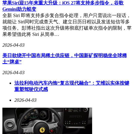
在更复杂的测试中，GLM-5V-Turbo被要求基于一张设计图复
苹果Siri迎15年来重大升级：iOS 27将支持多步指令，谷歌
刻一个完整的网页。模型不仅实现了光标周围清晰、其他位置
Gemini助力蜕变
模糊的视觉效果，还使网页元素可点击，并将特定文字改为打
全新 Siri 即将支持多步复合指令处理，用户只需说出一段话，
字机特效展示。网页上的便利贴点击后会展开记事本，不同窗
就能让 Siri同时完成查天气、建立日历日程以及发送短信等多
口可展示图片和视频素材，初步效果令人惊艳。
项任务。彭博社指出这次升级将彻底打破单次指令的限制，苹
果希望借此将 Siri 从简单…
GLM-5V-Turbo的技术优势源于其独特的模型架构和训练方
法。与大多数多模态模型“先语言后视觉”的工程化方法不同，
2026-04-03
该模型从预训练阶段就将文本和视觉信号深度融合。自研的
CogViT视觉编码器在通用物体识别、细粒度细节理解等方面
美日欲绕开中国布局稀土供应链，中国新矿探明稳坐全球稀
显著提升，配套的MTP结构则保证了推理效率。模型在强化
土“牌桌”
学习阶段同步优化超过30种任务，覆盖STEM推理、视觉定
2026-04-03
位、视频理解等领域，实现了能力的均衡提升。
法拉利电动汽车内饰“复古现代融合”：艾维以实体按键
为解决Agent领域高质量多模态交互数据稀缺的问题，智谱构
重塑驾驶仪式感
建了分层数据体系，利用合成环境自动生成大规模可控数据，
并通过过程奖励模型（PRM）数据抑制幻觉生成。同时，模
2026-04-03
型工具链扩展至多模态搜索、区域框选标注等视觉交互类工
具，将编程与任务执行的链路升级为“视觉-行动混合闭环”。
目前，GLM-5V-Turbo已开放API，Coding Plan用户可申请抢先
试用。开发者可通过BigModel开放平台、AutoClaw（澳龙）
和Z.ai等渠道访问该模型。随着API的开放和Agent生态的打