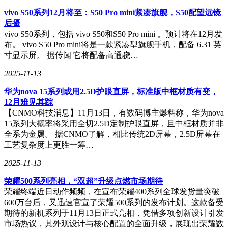
低、跨车一致性强的解决方案。特别是对于老车车主而言，
vivo S50系列12月将至：S50 Pro mini紧凑旗舰，S50配望远镜
CarPlay无疑是车机升级的大救星。
后摄
在国内市场，尽管享受完整的苹果或原生安卓生态尚不可行，
vivo S50系列，包括 vivo S50和S50 Pro mini 。预计将在12月发
但国内车机研发竞争激烈，新车车机表现不俗。例如，鸿蒙智
布。 vivo S50 Pro mini将是一款紧凑型旗舰手机，配备 6.31 英
行、吉利银河OS等系统提供了统一且流畅的车机体验。小米
寸显示屏。 据传闻 它将配备高通骁…
汽车更是将CarPlay融入其车机系统，用户可在CarPlay与原生
2025-11-13
车机之间无缝切换，展现了国内车企对智能化趋势的敏锐洞
察。
​华为nova 15系列或用2.5D护眼直屏，标准版中框材质有变，
12月难见其踪​
【CNMO科技消息】11月13日，有数码博主爆料称，华为nova
15系列大概率将采用全切2.5D定制护眼直屏，且中框材质并非
全系为金属。 据CNMO了解，相比传统2D屏幕，2.5D屏幕在
工艺复杂度上更胜一筹…
2025-11-13
荣耀500系列亮相，“双超”升级点燃市场期待
荣耀终端近日动作频频，在宣布荣耀400系列全球发货量突破
600万台后，又迅速官宣了荣耀500系列的发布计划。这款备受
期待的新机系列于11月13日正式亮相，凭借多项创新设计引发
市场热议，其外观设计与核心配置的全面升级，展现出荣耀数