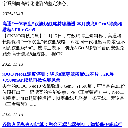
字系列向高端化进阶的坚定决心。
2025-11-13
高通“一体双生”双旗舰战略持续推进 本月骁龙8 Gen5将亮相
搭档8 Elite Gen5
【CNMO科技消息】11月12日，有数码博主爆料称，高通将
长期保持“一体双生”双旗舰战略，即在同一代推出两款定位不
同的旗舰级SoC。该博主表示，骁龙8 Gen5移动平台的安兔兔
跑分高于骁龙8至尊版。 据CN…
2025-11-13
iQOO Neo11深度评测：骁龙8至尊版搭配Q2芯片，2K屏
+7500mAh续航再掀性能风暴
去年的iQOO Neo10 依靠骁龙8 Gen3与1.5K屏，可谓是在2K价
位段打出了一记漂亮的性能铁拳。在《王者荣耀》中，Neo11
能稳定144Hz超满帧运行，帧率曲线几乎是一条直线。无论是
《王者荣耀》1…
2025-11-13
谷歌入局私有AI计算：融合云端与端侧AI，隐私保护或成行