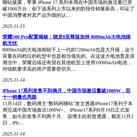
聊站披露，苹果 iPhone 17 系列本周在中国市场的激活量已突
气声等驾驶参数，这些界面同样融入了苹果的UI设计。新增
破1000万台，创下该系列上市以来的阶段性销量新高，印证了
的小部件功能允许用户快速访问不同功能，虽然目前数量有
中国消费者对其产品升级的认…
限，但实用性颇高。
2025-11-15
值得注意的是，CarPlay Ultra在设计上采用了“穿透UI”理念，
即在部分界面保留了原生车机设计。例如，在音响设置和倒车
荣耀500 Pro配置揭秘：骁龙8至尊版加持 8000mAh大电池续
影像中，用户会跳转到原生界面，而表盘则保持CarPlay风
航无忧
格，这种设计既保留了车辆特色，又确保了用户界面的统一
8000mAh的大电池相较于上一代的7200mAh也是大升级，这个
性。
容量在同档位的机型中也是相当领先的。在这波大电池普及浪
潮当中，荣耀后续还有望在其他机型上使用10000mAh电池，
尽管CarPlay Ultra亮点频出，但并非所有车企都对此持欢迎态
对续航要求高的用户需要密切关…
度。奔驰、奥迪、沃尔沃等巨头表达了抗拒，担心数据安全和
系统控制权的丧失。苹果虽承诺有明确的数据共享规范，但其
2025-11-14
科技巨头的身份仍让车企心存顾虑。尤其是苹果曾试图收购特
iPhone 17系列发售不到俩月，中国市场激活量破1000W，双
斯拉的传闻，更让车企担忧被“夺舍”。
十一销量也亮眼
11月14日，数码博主“数码闲聊站”发文透露iPhone17系列于本
周完成中国市场激活1000W+。 iPhone17系列9月19日正式发
然而，消费者对于CarPlay的需求不容忽视。根据麦肯锡的调
售，如今距发售不到两个月。 该博主此前曾透露，截至11月2
查，全球30%的消费者会因车辆不支持CarPlay而放弃购买，即
日，iPh…
使是车机表现不错的新能源车。这表明，当前车机体验的碎片
化问题亟待解决，而CarPlay提供了一个生态成熟、学习成本
2025-11-14