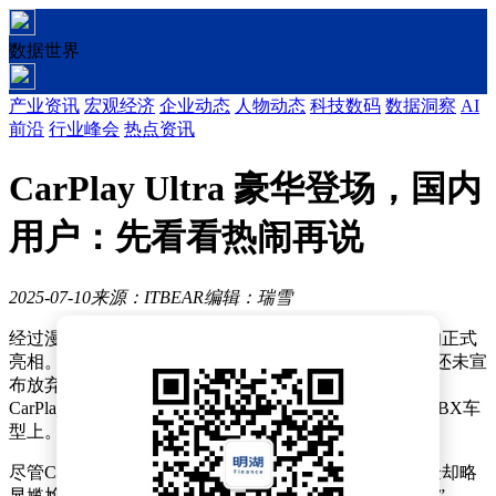
数据世界
产业资讯
宏观经济
企业动态
人物动态
科技数码
数据洞察
AI
前沿
行业峰会
热点资讯
CarPlay Ultra 豪华登场，国内
用户：先看看热闹再说
2025-07-10
来源：ITBEAR
编辑：瑞雪
经过漫长的等待，苹果粉丝们终于迎来了CarPlay Ultra的正式
亮相。这一升级版本最初在2022年就被预告，当时苹果还未宣
布放弃造车计划。时至今日，伴随着诸多猜测与期待，
CarPlay Ultra终于与公众见面，首先搭载于阿斯顿马丁DBX车
型上。
尽管CarPlay Ultra的宣传让人热血沸腾，但首批用户体验却略
显尴尬。据Top Gear的测评显示，即便被标榜为“满血版”，