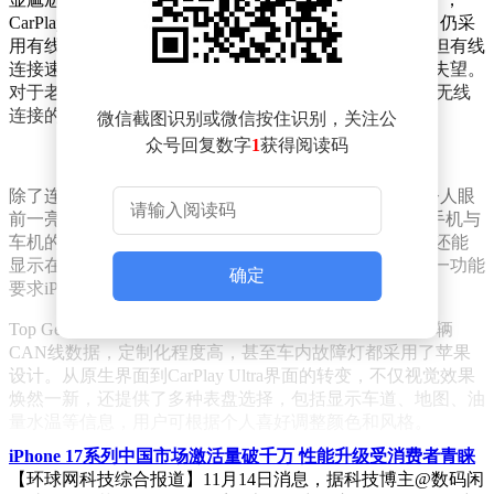
CarPlay Ultra在初次连接时仍需一定时间，且演示过程中仍采
用有线连接方式。尽管主持人解释无线连接同样可行，但有线
连接速度更快，这无疑让期待无线便捷体验的用户感到失望。
对于老用户而言，有线与无线CarPlay的体验差异显著，无线
连接的稳定性与速度依旧成谜。
微信截图识别或微信按住识别，关注公
众号回复数字
1
获得阅读码
除了连接方式的遗憾，CarPlay Ultra在其他方面的改进令人眼
前一亮。它不再仅仅是iPhone的投屏工具，而是实现了手机与
车机的深度协同计算与交互。苹果UI不仅限于中控屏，还能
显示在仪表盘上，为驾驶者提供更丰富的信息显示。这一功能
确定
要求iPhone 12及以上机型，以及iOS 18.5及以上版本。
Top Gear对CarPlay Ultra的评价颇高，称赞其深度读取车辆
CAN线数据，定制化程度高，甚至车内故障灯都采用了苹果
设计。从原生界面到CarPlay Ultra界面的转变，不仅视觉效果
焕然一新，还提供了多种表盘选择，包括显示车道、地图、油
量水温等信息，用户可根据个人喜好调整颜色和风格。
iPhone 17系列中国市场激活量破千万 性能升级受消费者青睐
此次升级还带来了对车辆控制的全面革新。用户现在可以通过
【环球网科技综合报道】11月14日消息，据科技博主@数码闲
CarPlay Ultra控制空调、座椅，以及调整转向、悬架硬度、排