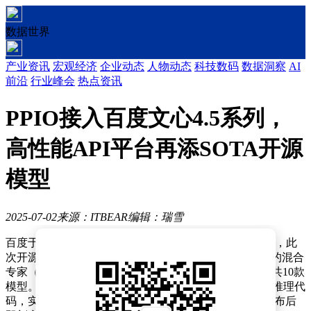
数据世界
产业资讯
宏观经济
企业动态
人物动态
科技数码
数据洞察
AI
前沿
行业峰会
热点资讯
PPIO接入百度文心4.5系列，
高性能API平台再添SOTA开源
模型
2025-07-02
来源：ITBEAR
编辑：瑞雪
百度于近日宣布，其文心大模型4.5系列正式向公众开源，此
次开源的模型阵容庞大，包括了拥有47B和3B激活参数的混合
专家（MoE）模型，以及参数量为0.3B的稠密型模型等共10款
模型。尤为百度不仅开放了预训练权重，还一并公开了推理代
码，实现了全面的开源。PPIO平台迅速响应，在消息发布后