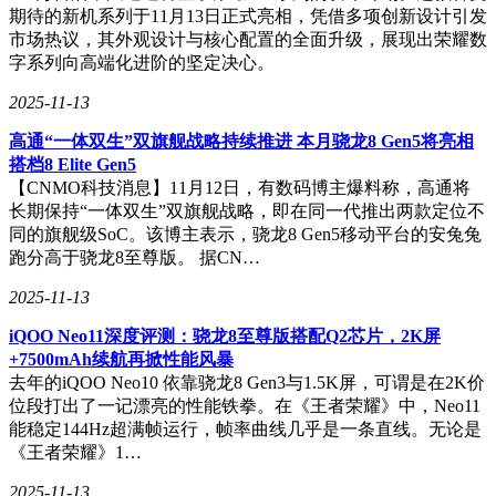
期待的新机系列于11月13日正式亮相，凭借多项创新设计引发
市场热议，其外观设计与核心配置的全面升级，展现出荣耀数
字系列向高端化进阶的坚定决心。
2025-11-13
高通“一体双生”双旗舰战略持续推进 本月骁龙8 Gen5将亮相
搭档8 Elite Gen5
【CNMO科技消息】11月12日，有数码博主爆料称，高通将
长期保持“一体双生”双旗舰战略，即在同一代推出两款定位不
同的旗舰级SoC。该博主表示，骁龙8 Gen5移动平台的安兔兔
跑分高于骁龙8至尊版。 据CN…
2025-11-13
iQOO Neo11深度评测：骁龙8至尊版搭配Q2芯片，2K屏
+7500mAh续航再掀性能风暴
去年的iQOO Neo10 依靠骁龙8 Gen3与1.5K屏，可谓是在2K价
位段打出了一记漂亮的性能铁拳。在《王者荣耀》中，Neo11
能稳定144Hz超满帧运行，帧率曲线几乎是一条直线。无论是
《王者荣耀》1…
2025-11-13