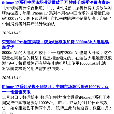
iPhone 17系列中国市场激活量破千万 性能升级受消费者青睐
【环球网科技综合报道】11月14日消息，据科技博主@数码闲
聊站披露，苹果 iPhone 17 系列本周在中国市场的激活量已突
破1000万台，创下该系列上市以来的阶段性销量新高，印证了
中国消费者对其产品升级的认…
2025-11-15
荣耀500 Pro配置揭秘：骁龙8至尊版加持 8000mAh大电池续
航无忧
8000mAh的大电池相较于上一代的7200mAh也是大升级，这个
容量在同档位的机型中也是相当领先的。在这波大电池普及浪
潮当中，荣耀后续还有望在其他机型上使用10000mAh电池，
对续航要求高的用户需要密切关…
2025-11-14
iPhone 17系列发售不到俩月，中国市场激活量破1000W，双
十一销量也亮眼
11月14日，数码博主“数码闲聊站”发文透露iPhone17系列于本
周完成中国市场激活1000W+。 iPhone17系列9月19日正式发
售，如今距发售不到两个月。 该博主此前曾透露，截至11月2
日，iPh…