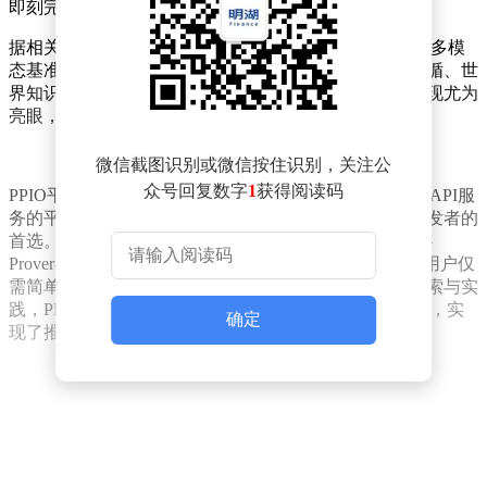
即刻完成了对新模型的接入并成功上线。
据相关实验数据显示，文心大模型4.5系列在多项文本及多模
态基准测试中均展现出了卓越的性能，尤其是在指令遵循、世
界知识记忆、视觉理解以及多模态推理等任务上，其表现尤为
亮眼，达到了业界领先水平。
微信截图识别或微信按住识别，关注公
众号回复数字
1
获得阅读码
PPIO平台，作为一个专注于为企业及开发者提供高性能API服
务的平台，凭借其丰富的开源模型资源，已成为众多开发者的
首选。平台上已上线了包括DeepSeek R1/V3、DeepSeek-
Prover-V2-671B、MiniMax、Qwen等在内的多款模型，用户仅
需简单的一行代码即可轻松调用。通过2024年的不断探索与实
践，PPIO平台已成功将大模型推理成本降低了10倍以上，实
确定
现了推理效率与资源使用的完美平衡。