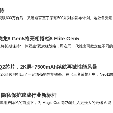
待
突破600万台后，又迅速官宣了荣耀500系列的发布计划。这款备受期
引发市场热议，其外观设计与核心配置的全面升级，展现出荣耀数字系
Gen5将亮相搭档8 Elite Gen5
高通将长期保持“一体双生”双旗舰战略，即在同一代推出两款定位不同
跑分高于骁龙8至尊版。 据CN…
Q2芯片，2K屏+7500mAh续航再掀性能风暴
，可谓是在2K价位段打出了一记漂亮的性能铁拳。在《王者荣耀》中，Neo11
《王者荣耀》1…
，隐私保护或成行业新标杆
障用户隐私的前提下，为 Magic Cue 等功能注入更强大的云端 AI能
合上迈出了…