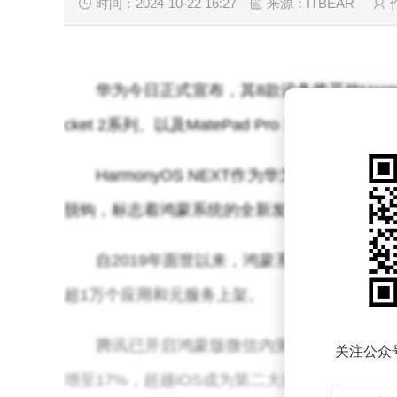
时间：2024-10-22 16:27
来源：ITBEAR
华为今日正式宣布，其8款设备将开放Harmon
cket 2系列、以及MatePad Pro 11英寸2
HarmonyOS NEXT作为华为新一代
脱钩，标志着鸿蒙系统的全新发展阶段。
自2019年面世以来，鸿蒙系统历经四次重大
超1万个应用和元服务上架。
腾讯已开启鸿蒙版微信内测，支持基础功
关注公众
增至17%，超越iOS成为第二大操作系统。