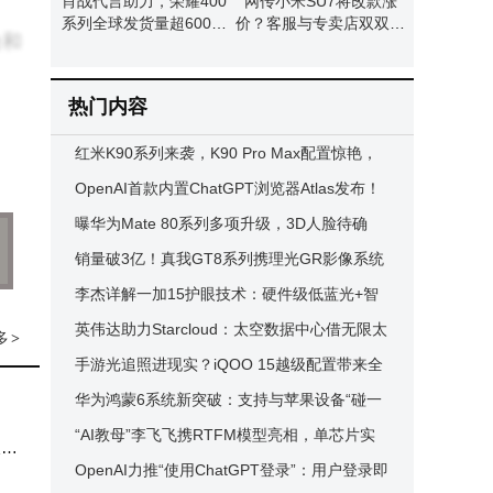
肖战代言助力，荣耀400
网传小米SU7将改款涨
系列全球发货量超600万
价？客服与专卖店双双回
验和
台
应：暂无相关通知
热门内容
红米K90系列来袭，K90 Pro Max配置惊艳，
或成小米17强劲对手
OpenAI首款内置ChatGPT浏览器Atlas发布！
支持谷歌数据导入，免费下载享7天会员
​曝华为Mate 80系列多项升级，3D人脸待确
认，鸿蒙6跨生态互联成亮点​
销量破3亿！真我GT8系列携理光GR影像系统
打造街拍新体验
李杰详解一加15护眼技术：硬件级低蓝光+智
能调色，频闪控制达LTPO行业顶尖
英伟达助力Starcloud：太空数据中心借无限太
多
>
阳能与深空散热启新程
手游光追照进现实？iQOO 15越级配置带来全
能旗舰新体验
华为鸿蒙6系统新突破：支持与苹果设备“碰一
碰”互传文件，个性化功能升级
“AI教母”李飞飞携RTFM模型亮相，单芯片实
10
时渲染3D世界开启新篇章
OpenAI力推“使用ChatGPT登录”：用户登录即