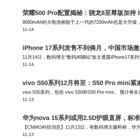
荣耀500 Pro配置揭秘：骁龙8至尊版加持 
8000mAh的大电池相较于上一代的7200mAh也是
11-14
当中，荣耀后续还有望在其他机型上使用10000mAh电
iPhone 17系列发售不到俩月，中国市场
11月14日，数码博主“数码闲聊站”发文透露iPhone17系列
11-14
如今距发售不到两个月。 该博主此前曾透露，截至11月2日
vivo S50系列12月将至：S50 Pro mi
vivo S50系列，包括 vivo S50和S50 Pro mini 。预
11-13
显示屏。 据传闻 它将配备高通骁…
​华为nova 15系列或用2.5D护眼直屏，
【CNMO科技消息】11月13日，有数码博主爆料称，华为
11-13
系为金属。 据CNMO了解，相比传统2D屏幕，2.5D