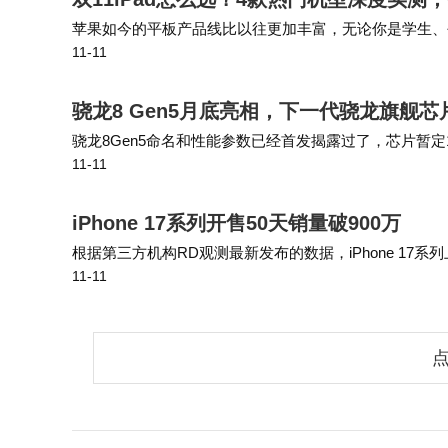
苹果如今的平板产品线比以往更加丰富，无论你是学生、创
11-11
d。如果高中生和大学生需要一款性能强劲的平板电脑来运行各
骁龙8 Gen5月底亮相，下一代骁龙旗舰
骁龙8Gen5命名和性能参数已经首发揭露过了，芯片暂定
11-11
一台IMX8中底潜望和补齐超声波指纹的小直屏拍照机。
iPhone 17系列开售50天销量破900万
根据第三方机构RD观测最新发布的数据，iPhone 17系列
11-11
50%。这一成绩不仅巩固了苹果在高端智能手机市场的领
第三季度苹果以1080万台出货量超越华为，同比增长0.
点