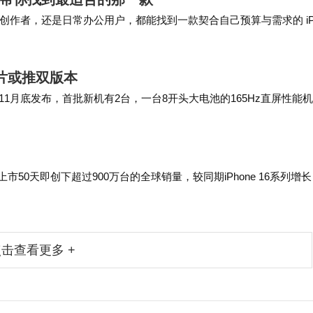
作者，还是日常办公用户，都能找到一款契合自己预算与需求的 iP
类教学应用，而iPad Air正…
芯片或推双版本
11月底发布，首批新机有2台，一台8开头大电池的165Hz直屏性能
 同一位博主此前的一份爆料中…
上市50天即创下超过900万台的全球销量，较同期iPhone 16系列增
先地位，更推动其在中国市场实现关键突破——IDC报告显示，2025
6%，成为当季唯一实现正增长的主流品牌。
击查看更多 +