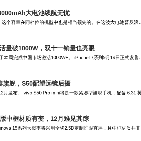
8000mAh大电池续航无忧
大升级，这个容量在同档位的机型中也是相当领先的。在这波大电池普及浪
池，对续航要求高的用户需要密切关…
激活量破1000W，双十一销量也亮眼
于本周完成中国市场激活1000W+。 iPhone17系列9月19日正式发售
，iPh…
ni紧凑旗舰，S50配望远镜后摄
计将在12月发布。 vivo S50 Pro mini将是一款紧凑型旗舰手机，配备 6.31 
标准版中框材质有变，12月难见其踪​
nova 15系列大概率将采用全切2.5D定制护眼直屏，且中框材质并非
屏幕在工艺复杂度上更胜一筹…