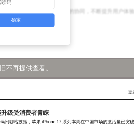
以实现应用、操作系统与芯片的协同，不断提升用户体
确定
旧不再提供查看。
更
性能升级受消费者青睐
聊站披露，苹果 iPhone 17 系列本周在中国市场的激活量已突破
了中国消费者对其产品升级的认…