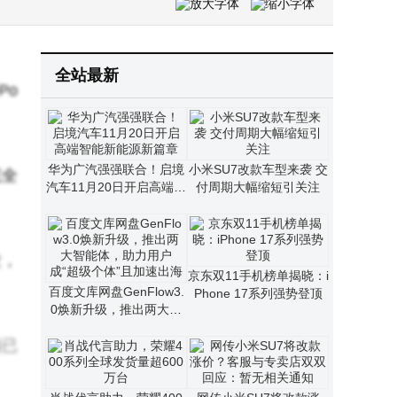
iPhone18系列配置大揭秘：2亿像素主摄、自研5G基带C2，还有哪些惊喜？
iPhone 17系列中国市场激活量破千万 性能升级受消费者青睐
全站最新
Po
。
华为广汽强强联合！启境
小米SU7改款车型来袭 交
完全
汽车11月20日开启高端智
付周期大幅缩短引关注
能新能源新篇章
发，
京东双11手机榜单揭晓：i
百度文库网盘GenFlow3.
Phone 17系列强势登顶
0焕新升级，推出两大智
能体，助力用户成“超级个
额已
体”且加速出海