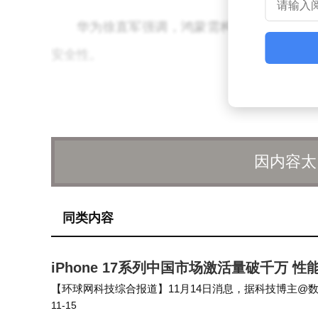
华为徐直军强调，鸿蒙需构建自身生态，
安全性。
因内容太
同类内容
iPhone 17系列中国市场激活量破千万 
【环球网科技综合报道】11月14日消息，据科技博主@数码闲
11-15
00万台，创下该系列上市以来的阶段性销量新高，印证