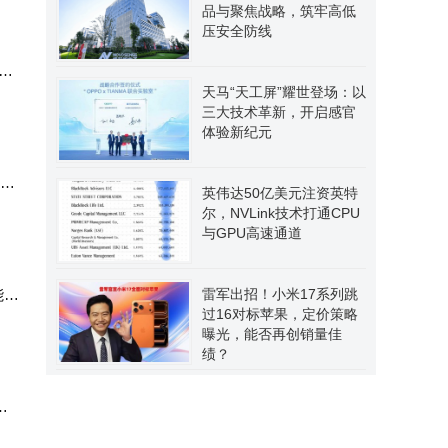
品与聚焦战略，筑牢高低
压安全防线
待
天马“天工屏”耀世登场：以
列向
三大技术革新，开启感官
体验新纪元
的旗
英伟达50亿美元注资英特
尔，NVLink技术打通CPU
与GPU高速通道
能稳
雷军出招！小米17系列跳
过16对标苹果，定价策略
曝光，能否再创销量佳
绩？