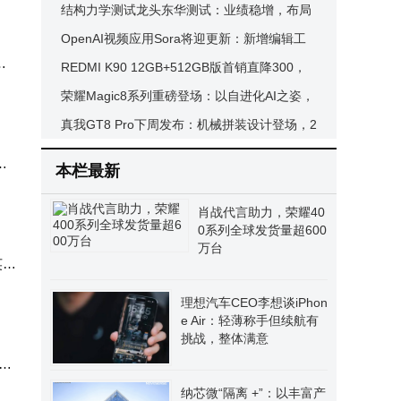
享便利，开发者成本或降
结构力学测试龙头东华测试：业绩稳增，布局
机器人赛道谋新发展
OpenAI视频应用Sora将迎更新：新增编辑工
潮
具、客串角色功能及安卓版
REDMI K90 12GB+512GB版首销直降300，
用户需求与诚意碰撞下的高性价比之选
荣耀Magic8系列重磅登场：以自进化AI之姿，
开启手机新时代新体验
真我GT8 Pro下周发布：机械拼装设计登场，2
K屏+骁龙8至尊版引期待
，
本栏最新
肖战代言助力，荣耀40
0系列全球发货量超600
万台
英寸
理想汽车CEO李想谈iPhon
e Air：轻薄称手但续航有
挑战，整体满意
全
纳芯微“隔离 +”：以丰富产