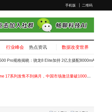
手机版
二维码
行业峰会
热点资讯
数据改变世界
iPhone18系列配置大揭秘：2亿像素主摄、自研5G基带C2，还有哪些惊喜？
iPhone 17系列中国市场激活量破千万 性能升级受消费者青睐
 Pro规格揭晓：骁龙8 Elite加持 2亿主摄配8000mAh大电池
荣耀500 Pro配置揭秘：骁龙8至尊版加持 8000mAh大电池续航无忧
iPhone 17系列发售不到俩月，中国市场激活量破1000W，双十一销量也亮眼
vivo S50系列12月将至：S50 Pro mini紧凑旗舰，S50配望远镜后摄
​华为nova 15系列或用2.5D护眼直屏，标准版中框材质有变，12月难见其踪​
荣耀500系列亮相，“双超”升级点燃市场期待
高通“一体双生”双旗舰战略持续推进 本月骁龙8 Gen5将亮相搭档8 Elite Gen5
iQOO Neo11深度评测：骁龙8至尊版搭配Q2芯片，2K屏+7500mAh续航再掀性能风暴
谷歌入局私有AI计算：融合云端与端侧AI，隐私保护或成行业新标杆