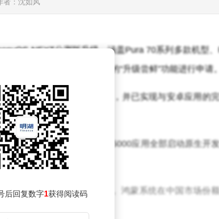
作者：沈如风
yOS NEXT公测版升级，涵盖Pura 70系列多款机型、
024款。用户可通过“我的华为”App内的“升级尝鲜”功能进行申请
智能终端操作系统，采用单框架架构，并已实现与安卓应用的
迭代，至今已吸引国内TOP 5000应用全部启动原生开
能如社交通讯、音视频通话等。鸿蒙系统在中国市场份
号后回复数字
1
获得阅读码