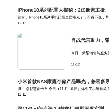
iPhone18系列配置大揭秘：2亿像素主
目前，iPhone18系列手机已经全面曝光了，不得不说
11-12
割用户了，据说主要有以下提升： 1.芯片方面，采用台积
肖战代言助力，荣
今日，荣耀销售与服务总
0系列由肖战代言，于今
11-12
小…
小米首款NAS家庭存储产品曝光，兼容多
博主 @智慧皮卡丘 今日（11 月 10 日）爆料了小米首
11-11
上，会有更好的实操体验。 陈波在去年 10 月曾透露小米 
双11iPad怎么选？4款热门机型深度实