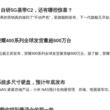
摄、自研5G基带C2，还有哪些惊喜？
，苹果的营销真的做到了“不动声色”，新旗舰刚发布，下一代旗舰又开始
电2nm制程工艺的全新A20芯片…
耀400系列全球发货量超600万台
裁王班宣布，荣耀400系列全球发货量突破600万台。据了解，荣耀
年6月6日开售，售价2499元起。 数据显示，该系列线上全平台预售
系统多尺寸硬盘，预计年底发布
款 NAS 家庭存储产品：小米 NAS预计在相册管理、存储、电视墙等功
NAS 产品的定…
测，帮你找到最适合的那一款