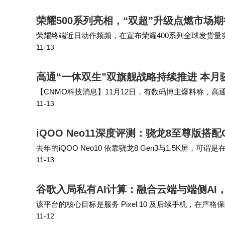
荣耀500系列亮相，“双超”升级点燃市场期
荣耀终端近日动作频频，在宣布荣耀400系列全球发货量
11-13
的新机系列于11月13日正式亮相，凭借多项创新设计
高端化进阶的坚定决心。
高通“一体双生”双旗舰战略持续推进 本月骁龙8 
【CNMO科技消息】11月12日，有数码博主爆料称，
11-13
舰级SoC。该博主表示，骁龙8 Gen5移动平台的安兔兔
iQOO Neo11深度评测：骁龙8至尊版搭配
去年的iQOO Neo10 依靠骁龙8 Gen3与1.5K屏
11-13
定144Hz超满帧运行，帧率曲线几乎是一条直线。无论是
谷歌入局私有AI计算：融合云端与端侧AI
该平台的核心目标是服务 Pixel 10 及后续手机，在严格保
11-12
力，该媒体认为这标志着谷歌在端侧 AI 与云端 AI 的融